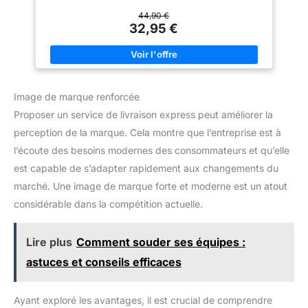
le sport. CONFORT : grâce à l’élasthanne, ces sous-vêtements
femme ete.
naturel et confortable sur vos
à taille mi-haute sont agréables à porter. La ceinture élastique
44,90 €
jambes. 【Sans étiquette
avec le logo classique souligne les lignes épurées. MATIÈRE
32,95 €
gênante】Un matériau de
ET ENTRETIEN : articles 95 % coton et 5 % élasthanne. Lavage
qualité alimentaire est
et séchage en machine. COTTON STRETCH : cette collection
transformé en étiquette par
propose des modèles classiques en coton extensible. À porter
impression à transfert
au quotidien pour une sensation de bien-être exceptionnelle.
thermique. Résultat : une
LA FASCINATION À L’ÉTAT PUR : Fondée en 1968, la marque
étiquette sécurisée, confortable
lifestyle Calvin Klein est célèbre pour son style emblématique
et douce pour la peau, que vous
Image de marque renforcée
qui fascine toujours autant l’univers de la mode. La marque
ne sentirez pratiquement pas à
américaine privilégie un style minimaliste.
l'usage.
Proposer un service de livraison express peut améliorer la
perception de la marque. Cela montre que l’entreprise est à
l’écoute des besoins modernes des consommateurs et qu’elle
est capable de s’adapter rapidement aux changements du
marché. Une image de marque forte et moderne est un atout
considérable dans la compétition actuelle.
Lire plus
Comment souder ses équipes :
astuces et conseils efficaces
Ayant exploré les avantages, il est crucial de comprendre