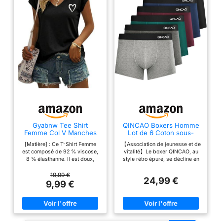
Gyabnw Tee Shirt
QINCAO Boxers Homme
Femme Col V Manches
Lot de 6 Coton sous-
Courtes Imprimé Cœur
vêtement Fitted Trunk
[Matière] : Ce T-Shirt Femme
【Association de jeunesse et de
Caleçons Ultra Doux
est composé de 92 % viscose,
vitalité】Le boxer QINCAO, au
Confortale,Multicolore
8 % élasthanne. Il est doux,
style rétro épuré, se décline en
×6,M
respectueux de la peau et
couleurs riches et élégantes qui
confortable à porter. La matière
incarnent la jeunesse et la
19,99 €
24,99 €
extensible assure confort et
vitalité. Son logo réfléchissant
9,99 €
liberté de mouvement, faisant
3D subtil apporte une touche
de ce tee shirt femme un
d'élégance stylée. Vendu en
indispensable.
pack de 6. 【Tissu de haute
[Caractéristiques] : t shirt
qualité, doux au toucher】Ces
femme avec manches courtes et
boxers pour homme sont