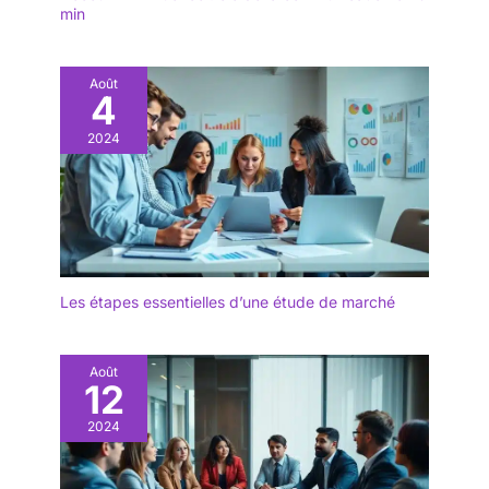
min
Août
4
2024
Les étapes essentielles d’une étude de marché
Août
12
2024