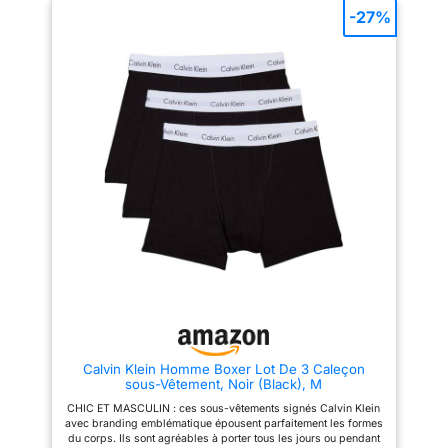
encolure en V. Ce modèle
confectionnés en coton peigné
-27%
basique et minimaliste se
long de 40, pour une sensation
distingue par son imprimé cœur
de légèreté et de douceur
sobre, offrant un style
extrême, sans pinçage ni
décontracté parfait pour l'été.
irritation gênante. Après des
Le haut femme chic et elegant
portes et lavages répétés, ils
révèle votre charme féminin.
résistent également à la
[Tenues] : Ce tee shirt femme
déformation, au rétrécissement
col v se marie parfaitement
et à la décoloration. 【Excellent
avec un jean, un short, une jupe
rapport qualité-prix - Finition
ou un legging. Ce haut femme
exquise】Chaque boxer en
ete passe sans effort du jour à
coton QINCAO est fabriqué par
la nuit en changeant simplement
des sous-traitants de vêtements
de bas. Ces t-shirts à manches
OEM de grandes marques. La
courtes femme offrent des
finition exquise, obtenue grâce
possibilités de style infinies
à des coutures resserrées d'une
pour toutes les occasions.
double aiguille, les rend plus
[Occasions] : Ce t shirt femme
solides et moins sujets à se
col v est idéal pour une tenue
défaire. Offrant le meilleur
quotidienne, le travail, le
rapport qualité-prix, nous
bureau, les loisirs, les
garantissons une qualité
vacances, le sport ou les
irréprochable et le meilleur prix
rendez-vous. Ce tee shirt col v
! 【Ajustement parfait】Grâce à
femme allie confort et élégance
sa ceinture élastique en latex de
Calvin Klein Homme Boxer Lot De 3 Caleçon
et est un excellent choix pour
haute qualité et son coupe
sous-Vêtement, Noir (Black), M
toutes les occasions. [Entretien]
parfaite, vous profiterez d'une
: Lavage en machine
liberté et d'un confort absolus.
CHIC ET MASCULIN : ces sous-vêtements signés Calvin Klein
recommandé. Ne pas javelliser,
Les bordures du boxer ne se
avec branding emblématique épousent parfaitement les formes
ne pas repasser, afin de
froncent pas facilement,
du corps. Ils sont agréables à porter tous les jours ou pendant
préserver la qualité du vetement
garantissant ainsi un ajustement