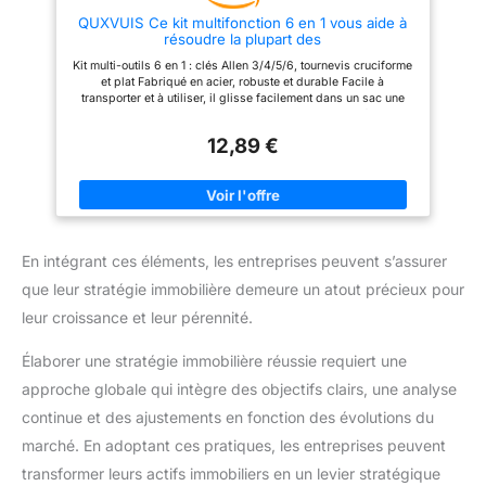
QUXVUIS Ce kit multifonction 6 en 1 vous aide à
résoudre la plupart des
Kit multi-outils 6 en 1 : clés Allen 3/4/5/6, tournevis cruciforme
et plat Fabriqué en acier, robuste et durable Facile à
transporter et à utiliser, il glisse facilement dans un sac une
poche Cet outil polyvalent pour vélo est portable et léger, ce
qui en fait l'accessoire idéal pour les cyclistes Il permet de
12,89 €
résoudre la plupart des problèmes de vélo en voyage et peut
également servir d'outil de réparation quotidien à la maison
En intégrant ces éléments, les entreprises peuvent s’assurer
que leur stratégie immobilière demeure un atout précieux pour
leur croissance et leur pérennité.
Élaborer une stratégie immobilière réussie requiert une
approche globale qui intègre des objectifs clairs, une analyse
continue et des ajustements en fonction des évolutions du
marché. En adoptant ces pratiques, les entreprises peuvent
transformer leurs actifs immobiliers en un levier stratégique