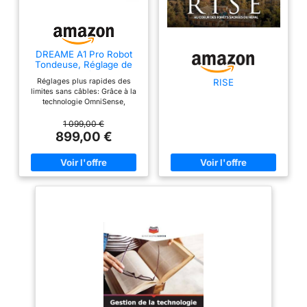
DREAME A1 Pro Robot
Tondeuse, Réglage de
Limite sans Câble Rapide
Réglages plus rapides des
RISE
limites sans câbles: Grâce à la
technologie OmniSense,
cartographiez facilement votre
pelouse et personnalisez les
1 099,00 €
différentes zones de tonte selon
899,00 €
vos préférences; Finis les
câbles désordonnés ou les
bornes RTK complexes qui
vous empêchent de profiter
d'une pelouse fraîchement
coupée et impeccable Gestion
intelligente et intuitive des
zones: Les routines de tonte
sont vraiment simples, vous
n'avez plus besoin de surveiller
l'ensemble du processus; Les
tâches de tonte en temps réel ou
planifiées, les zones de tonte ou
interdites, ainsi que les zones
temporaires ou prédéfinies
peuvent toutes être réglées