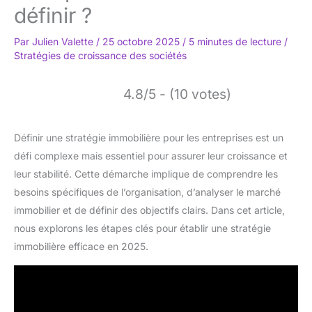
définir ?
Par
Julien Valette
/
25 octobre 2025
/
5 minutes de lecture
/
Stratégies de croissance des sociétés
4.8/5 - (10 votes)
Définir une stratégie immobilière pour les entreprises est un
défi complexe mais essentiel pour assurer leur croissance et
leur stabilité. Cette démarche implique de comprendre les
besoins spécifiques de l’organisation, d’analyser le marché
immobilier et de définir des objectifs clairs. Dans cet article,
nous explorons les étapes clés pour établir une stratégie
immobilière efficace en 2025.