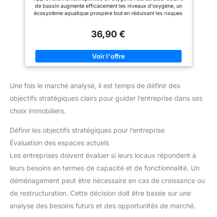
écologique
une fonctionnalité sans effort
de bassin augmente efficacement les niveaux d'oxygène, un
pour améliorer votre
écosystème aquatique prospère tout en réduisant les risques
environnement ambiant sans
de mortalité des poissons. Fonctionnement à l'énergie solaire :
processus de configuration
activé par la lumière du soleil, il dispose d'une minuterie
compliqués. Simulation de sons
36,90 €
réglable et de trois vitesses différentes pour répondre à vos
naturels : Sound Simulator
besoins spécifiques d'entretien de bassin. Solution d'énergie
génère des paysages sonores
durable : conçue avec un stockage d'énergie à la lumière du
naturels réalistes, enrichissant
jour pour une indépendance hors réseau, ce qui en fait un
n'importe quel environnement
choix responsable pour les utilisateurs soucieux de
avec des effets de vifs qui font
l'environnement qui cherchent à aérer leurs étangs de manière
entrer l'extérieur à l'intérieur,
durable. Silencieux et fiable : la technologie de moteur
parfaits pour se détendre après
Une fois le marché analysé, il est temps de définir des
silencieux combinée à un indice IP68 offre des performances
une longue journée à la maison.
constantes dans toutes les conditions météorologiques sans
objectifs stratégiques clairs pour guider l’entreprise dans ses
perturber la tranquillité de l'environnement de votre bassin.
Installation facile : pour les amateurs d'aquaculture et les
choix immobiliers.
piscines compactes, cet aérateur dispose d'une installation
simple et nécessite un minimum d'entretien pour une utilisation
Définir les objectifs stratégiques pour l’entreprise
continue.
Évaluation des espaces actuels
Les entreprises doivent évaluer si leurs locaux répondent à
leurs besoins en termes de capacité et de fonctionnalité. Un
déménagement peut être nécessaire en cas de croissance ou
de restructuration. Cette décision doit être basée sur une
analyse des besoins futurs et des opportunités de marché.