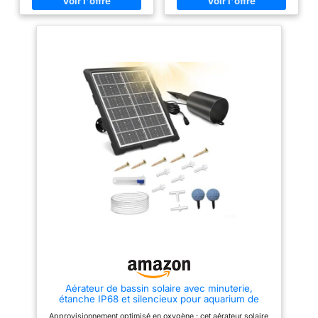
parfait pour créer un
environnement serein dans des
espaces ouverts comme les
patios ou les pelouses.
Résistance robuste aux
intempéries : conçu pour être
insensible à la pluie ou aux
gouttelettes d'eau, le simulateur
sonore Cicada combine des
matériaux robustes et des
fonctionnalités adaptables,
garantissant des performances
fiables dans des conditions
météorologiques imprévisibles
en extérieur. Fonction de lecture
dynamique : le simulateur de
son Grasshopper intègre une
lecture dynamique en boucle
variée, éliminant la monotonie et
la répétition tout en offrant des
effets sonores réalistes et des
tons clairs et doux, ce qui le
rend adapté à la conception de
sons ambiants ou aux
affichages interactifs. Activation
Sunny Spot : conçue avec une
structure intégrée, la Bee Sound
Aérateur de bassin solaire avec minuterie,
Machine fonctionne de manière
étanche IP68 et silencieux pour aquarium de
transparente lorsqu'elle est
jardin, équipement de pisciculture extérieure
placée à la lumière du , offrant
Approvisionnement optimisé en oxygène : cet aérateur solaire