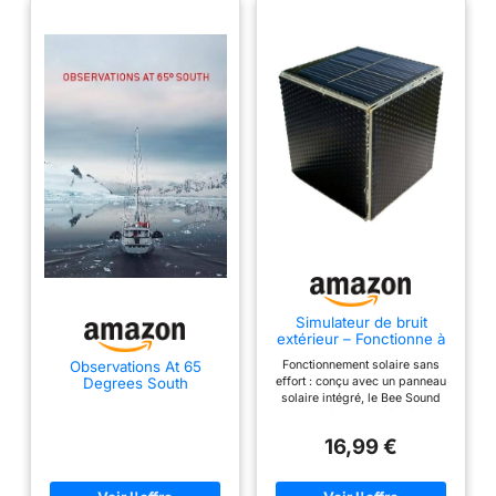
Simulateur de bruit
extérieur – Fonctionne à
l'énergie solaire, gadget
Fonctionnement solaire sans
Observations At 65
de lutte antiparasitaire,
effort : conçu avec un panneau
Degrees South
outil pour animaux,
solaire intégré, le Bee Sound
équipement écologique |
Simulator fonctionne à l'énergie
Appareil d'imitation
solaire, offrant une
d'abeille, fabricant
16,99 €
fonctionnalité ininterrompue à
faible consommation sans
nécessiter de piles ni de fils,