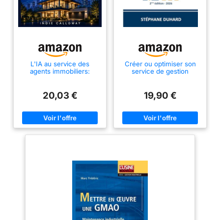
L'IA au service des
Créer ou optimiser son
agents immobiliers:
service de gestion
Travaillez plus
locative
intelligemment. Concluez
plus d'affaires.
20,03 €
19,90 €