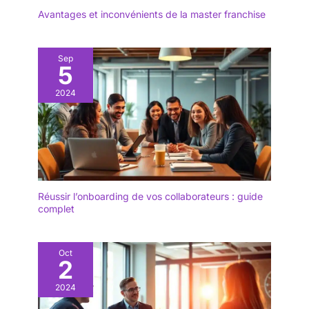
Avantages et inconvénients de la master franchise
Sep
5
2024
Réussir l’onboarding de vos collaborateurs : guide
complet
Oct
2
2024