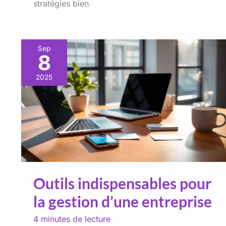
stratégies bien
Sep
8
2025
Outils indispensables pour
la gestion d’une entreprise
4 minutes de lecture