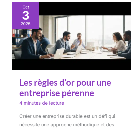
Oct
3
2025
Les règles d’or pour une
entreprise pérenne
4 minutes de lecture
Créer une entreprise durable est un défi qui
nécessite une approche méthodique et des