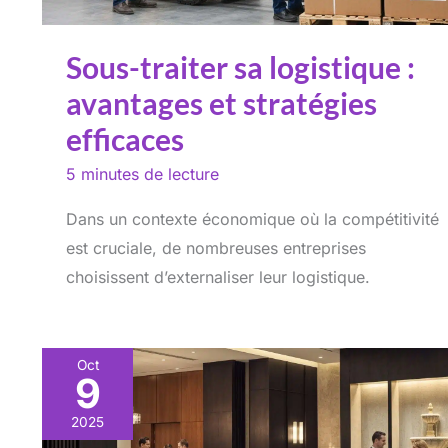
Sous-traiter sa logistique :
avantages et stratégies
efficaces
5 minutes de lecture
Dans un contexte économique où la compétitivité
est cruciale, de nombreuses entreprises
choisissent d’externaliser leur logistique.
Oct
9
2025