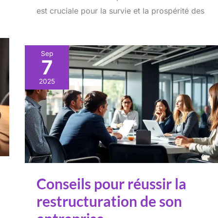
est cruciale pour la survie et la prospérité des
Sep
7
2025
Conseils pour réussir la
restructuration de son