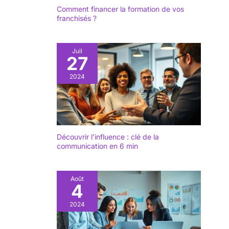
Comment financer la formation de vos
franchisés ?
Juil
27
2024
Découvrir l’influence : clé de la
communication en 6 min
Août
4
2024