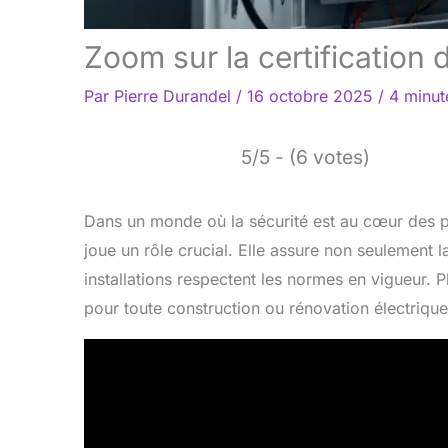
Zoom sur la certification d
Par
Pierre Durandel
/
16 octobre 2025
/
4 minut
5/5 - (6 votes)
Dans un monde où la sécurité est au cœur des 
joue un rôle crucial. Elle assure non seulement l
installations respectent les normes en vigueur. Pl
pour toute construction ou rénovation électrique