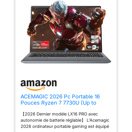
ACEMAGIC 2026 Pc Portable 16
Pouces Ryzen 7 7730U (Up to
4.5Ghz) 16Go RAM DDR4 512Go
【2026 Dernier modèle LX16 PRO avec
M.2 SSD (Étendre à 4 to)
autonomie de batterie réglable】 L'Acemagic
Ordinateur Portable Clavier
2026 ordinateur portable gaming est équipé
Rétroéclairage,3*USB3.2,WiFi