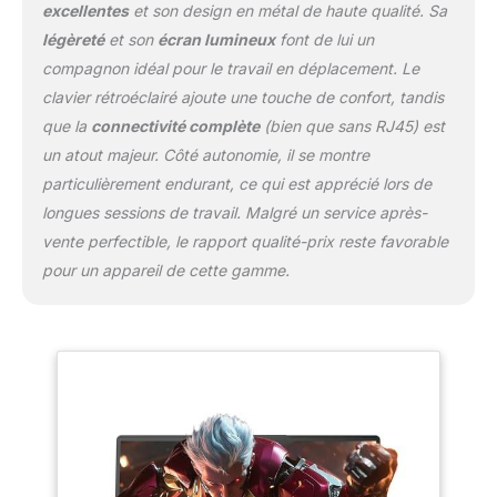
excellentes
et son design en métal de haute qualité. Sa
transmission de données exceptionnelle !
légèreté
et son
écran lumineux
font de lui un
【Clavier rétroéclairé】 Le clavier rétroéclairé
ajoute une touche de magie avec ses
compagnon idéal pour le travail en déplacement. Le
lumières bleues brillantes qui éclairent dans
clavier rétroéclairé ajoute une touche de confort, tandis
l'obscurité, offrant une expérience de frappe
que la
connectivité complète
(bien que sans RJ45) est
précise et un look élégant et high-tech.
un atout majeur. Côté autonomie, il se montre
【Trois modes d'alimentation
personnalisables】 En mode performance
particulièrement endurant, ce qui est apprécié lors de
maximale, libérez le traitement à pleine
longues sessions de travail. Malgré un service après-
performance pour les jeux et les tâches
vente perfectible, le rapport qualité-prix reste favorable
lourdes. Le mode équilibré est parfait pour le
pour un appareil de cette gamme.
travail quotidien comme la navigation sur le
Web et l'édition de documents, offrant une
combinaison de vitesse et d'autonomie de la
batterie. En mouvement, le mode Meilleure
efficacité énergétique maximise la durée de
vie de la batterie sans sacrifier les fonctions
de base. Améliorez votre expérience avec
l'ordinateur portable dès aujourd'hui !
【Rapport d'écran large 16:10 et 1920 x 1200
60 Hz FHD】 Écran Full HD de 16 pouces