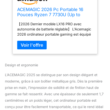
ACEMAGIC 2026 Pc Portable 16
Pouces Ryzen 7 7730U (Up to
4.5Ghz) 16Go RAM DDR4 512Go
【2026 Dernier modèle LX16 PRO avec
M.2 SSD (Étendre à 4 to)
autonomie de batterie réglable】 L'Acemagic
Ordinateur Portable Clavier
2026 ordinateur portable gaming est équipé
Rétroéclairage,3*USB3.2,WiFi
d'un processeur 8 cœurs Ryzen 7 7730U,
6,BT5.2,Laptops
doté de 8 cœurs et 16 fils, avec une
fréquence turbo jusqu'à 4,5 GHz, et d'un
cœur graphique Radeon Graphics 2,0 GHz
intégré. Équipé d'une autonomie de batterie
Design et ergonomie
réglable, d'un fonctionnement flexible de la
durée de vie de la batterie, d'un
L’ACEMAGIC 2025 se distingue par son design élégant et
fonctionnement plus intelligent de divers
programmes de bureau, d'un montage vidéo
moderne, grâce à son boîtier métallique gris. Dès la première
et d'une lecture d'une variété de jeux à
prise en main, l’impression de solidité et de finition haut de
grande échelle, tout en améliorant l'efficacité
gamme se fait ressentir. Avec une épaisseur de seulement 1,7
du travail ! Mémoire suffisante DDR4 16 Go -
centimètres et un poids léger, cet ordinateur portable est
64 Go RAM 512 Go, M.2 2280 NVME
PCIE3.0, extensible jusqu'à 4 To - Nos
conçu pour être facilement transportable, ce qui le rend idéal