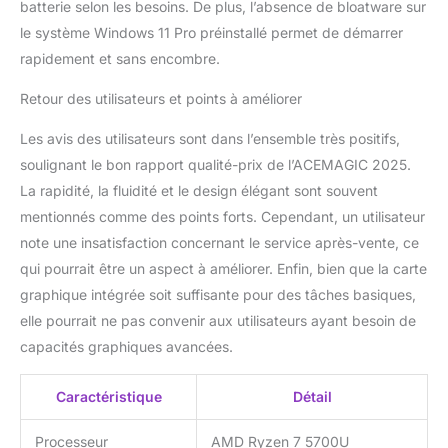
batterie selon les besoins. De plus, l’absence de bloatware sur
DMIC*2, HDMI】 Équipé d'USB 3.2 x3, HDMI
le système Windows 11 Pro préinstallé permet de démarrer
x1 et d'une prise casque de 3,5 mm x1,
DMIC*2 et de ports Type-C complets, il vous
rapidement et sans encombre.
fournit tout ce dont vous avez besoin pour la
transmission de données et la sortie vidéo !
Retour des utilisateurs et points à améliorer
En outre, le Wi-Fi 6 et le Bluetooth 5.2
Les avis des utilisateurs sont dans l’ensemble très positifs,
garantissent une connectivité parfaite dans
n'importe quel environnement. Xiaday
soulignant le bon rapport qualité-prix de l’ACEMAGIC 2025.
【Période de garantie:2 ans】Nous sommes
La rapidité, la fluidité et le design élégant sont souvent
confiants dans la qualité de nos produits.
mentionnés comme des points forts. Cependant, un utilisateur
C'est pourquoi nous vous offrons une
note une insatisfaction concernant le service après-vente, ce
garantie de réparation et de remplacement
de deux ans ! Quel que soit le problème,
qui pourrait être un aspect à améliorer. Enfin, bien que la carte
nous ferons de notre mieux pour garantir
graphique intégrée soit suffisante pour des tâches basiques,
que votre expérience de jeu reste constante.
elle pourrait ne pas convenir aux utilisateurs ayant besoin de
N'hésitez pas à nous contacter et achetez
capacités graphiques avancées.
en toute confiance. ACEMAGIC!
Caractéristique
Détail
Processeur
AMD Ryzen 7 5700U