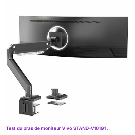
Test du bras de moniteur Vivo STAND-V101G1 :