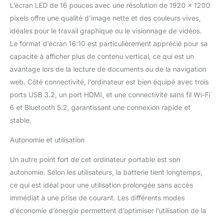
L’écran LED de 16 pouces avec une résolution de 1920 x 1200
batterie. En mouvement, le mode Meilleure
pixels offre une qualité d’image nette et des couleurs vives,
efficacité énergétique maximise la durée de
idéales pour le travail graphique ou le visionnage de vidéos.
vie de la batterie sans sacrifier les fonctions
de base. Améliorez votre expérience avec
Le format d’écran 16:10 est particulièrement apprécié pour sa
l'ordinateur portable dès aujourd'hui !
capacité à afficher plus de contenu vertical, ce qui est un
【Rapport d'écran large 16:10 et 1920 x 1200
avantage lors de la lecture de documents ou de la navigation
60 Hz FHD】 Écran Full HD de 16 pouces
web. Côté connectivité, l’ordinateur est bien équipé avec trois
avec une résolution de 1920 x 1200 et un
rapport d'écran large de 16:10, offrant un
ports USB 3.2, un port HDMI, et une connectivité sans fil Wi-Fi
effet visuel plus spacieux, clair et délicat. La
6 et Bluetooth 5.2, garantissant une connexion rapide et
haute gamme de couleurs et le taux de
stable.
rafraîchissement élevé de 60 Hz rendent
l'image plus vive, réaliste, délicate et fluide.
Autonomie et utilisation
Chaque détail peut être clairement présenté
avec une reproduction des couleurs
Un autre point fort de cet ordinateur portable est son
extrêmement élevée. Que ce soit les
autonomie. Selon les utilisateurs, la batterie tient longtemps,
magnifiques paysages du jeu ou les scènes
ce qui est idéal pour une utilisation prolongée sans accès
de bataille féroces, ils peuvent vous
présenter avec le meilleur effet, vous aidant à
immédiat à une prise de courant. Les différents modes
prendre l'initiative dans le jeu. 【Connectivité
d’économie d’énergie permettent d’optimiser l’utilisation de la
immersive : WiFi 6, BT5.2, Type-C complet,