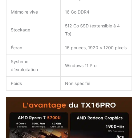
Mémoire vive
16 Go DDR4
512 Go SSD (extensible à 4
Stockage
To)
Écran
16 pouces, 1920 x 1200 pixels
Système
Windows 11 Pro
d’exploitation
Poids
Non spécifié