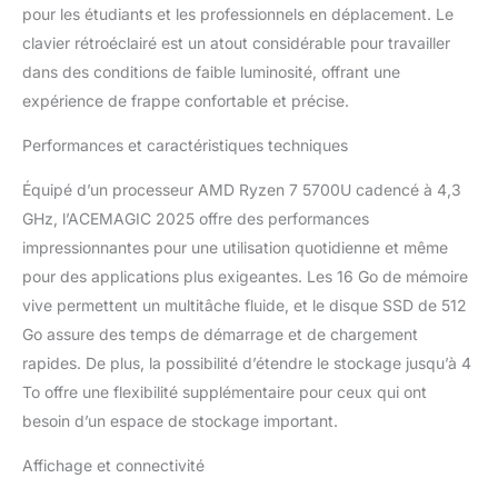
ordinateurs portables sont équipés de 16 Go
pour les étudiants et les professionnels en déplacement. Le
de mémoire DDR4 So-dimm 2666 MHz
clavier rétroéclairé est un atout considérable pour travailler
extensible jusqu'à 64 Go et 512 Go de SSD
dans des conditions de faible luminosité, offrant une
M.2, extensible jusqu'à 4 To, et sont
expérience de frappe confortable et précise.
compatibles Avec PCIe3.0, offrant une
transmission de données haute vitesse et
Performances et caractéristiques techniques
efficace, bénéficiant d'une vitesse de jeu
ultra-rapide et d'une expérience de
Équipé d’un processeur AMD Ryzen 7 5700U cadencé à 4,3
transmission de données exceptionnelle !
【Clavier rétroéclairé】 Le clavier rétroéclairé
GHz, l’ACEMAGIC 2025 offre des performances
ajoute une touche de magie avec ses
impressionnantes pour une utilisation quotidienne et même
lumières bleues brillantes qui éclairent dans
pour des applications plus exigeantes. Les 16 Go de mémoire
l'obscurité, offrant une expérience de frappe
vive permettent un multitâche fluide, et le disque SSD de 512
précise et un look élégant et high-tech.
Go assure des temps de démarrage et de chargement
【Trois modes d'alimentation
personnalisables】 En mode performance
rapides. De plus, la possibilité d’étendre le stockage jusqu’à 4
maximale, libérez le traitement à pleine
To offre une flexibilité supplémentaire pour ceux qui ont
performance pour les jeux et les tâches
besoin d’un espace de stockage important.
lourdes. Le mode équilibré est parfait pour le
travail quotidien comme la navigation sur le
Affichage et connectivité
Web et l'édition de documents, offrant une
combinaison de vitesse et d'autonomie de la