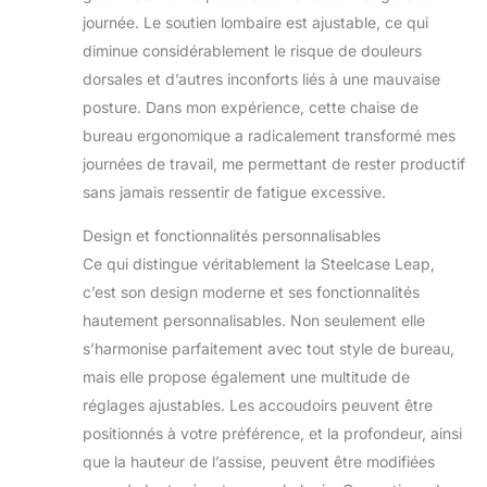
Leap suit vos
journée. Le soutien lombaire est ajustable, ce qui
mouvements afin de
diminue considérablement le risque de douleurs
soutenir toute votre
colonne vertébrale,
dorsales et d’autres inconforts liés à une mauvaise
vous offrant un confort
posture. Dans mon expérience, cette chaise de
optimal sur la durée
bureau ergonomique a radicalement transformé mes
Technologie LiveBack:
journées de travail, me permettant de rester productif
permet au dossier
sans jamais ressentir de fatigue excessive.
d’imiter et de soutenir
les mouvements de la
Design et fonctionnalités personnalisables
colonne vertébrale
Roulettes: adaptées
Ce qui distingue véritablement la Steelcase Leap,
aux sols durs (parquet,
c’est son design moderne et ses fonctionnalités
carrelage, etc) et sols
hautement personnalisables. Non seulement elle
mous (moquettes, etc)
s’harmonise parfaitement avec tout style de bureau,
Chaise entièrement
montée; garantie
mais elle propose également une multitude de
fabricant de douze ans;
réglages ajustables. Les accoudoirs peuvent être
fabriquée en France
positionnés à votre préférence, et la profondeur, ainsi
que la hauteur de l’assise, peuvent être modifiées