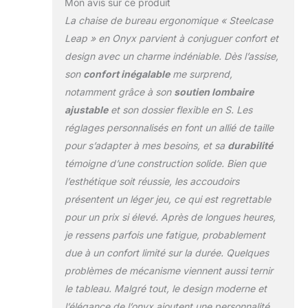
Mon avis sur ce produit
permet au dossier
La chaise de bureau ergonomique « Steelcase
d’imiter et de soutenir
Leap » en Onyx parvient à conjuguer confort et
les mouvements de la
design avec un charme indéniable. Dès l’assise,
colonne vertébrale
Roulettes: adaptées
son
confort inégalable
me surprend,
aux sols durs (parquet,
notamment grâce à son
soutien lombaire
carrelage, etc) et sols
ajustable
et son dossier flexible en S. Les
mous (moquettes, etc)
réglages personnalisés en font un allié de taille
Chaise entièrement
montée; garantie
pour s’adapter à mes besoins, et sa
durabilité
fabricant de douze ans;
témoigne d’une construction solide. Bien que
fabriquée en France
l’esthétique soit réussie, les accoudoirs
présentent un léger jeu, ce qui est regrettable
pour un prix si élevé. Après de longues heures,
je ressens parfois une fatigue, probablement
due à un confort limité sur la durée. Quelques
problèmes de mécanisme viennent aussi ternir
le tableau. Malgré tout, le design moderne et
l’élégance de l’onyx ajoutent une personnalité