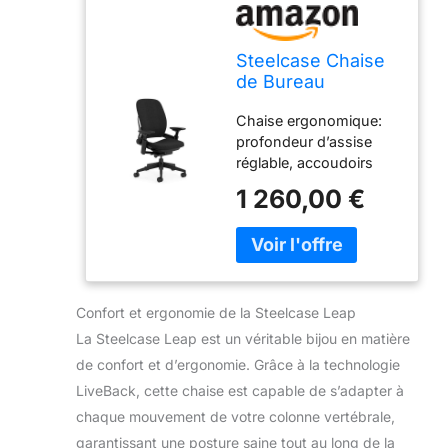
Steelcase Chaise
de Bureau
Ergonomique,
Chaise ergonomique:
Leap, accotoirs
profondeur d’assise
4D, Onyx
réglable, accoudoirs
réglables, soutien
1 260,00 €
lombaire réglable,
réglage de fermeté du
soutien lombaire,
assise pneumatique
réglable en hauteur,
tension d’inclinaison
Confort et ergonomie de la Steelcase Leap
réglable, 5 positions
La Steelcase Leap est un véritable bijou en matière
d’inclinaison, dossier et
de confort et d’ergonomie. Grâce à la technologie
assise tapissés Confort
LiveBack, cette chaise est capable de s’adapter à
et soutien dorsal tout
au long de la journée: le
chaque mouvement de votre colonne vertébrale,
dossier enveloppant de
garantissant une posture saine tout au long de la