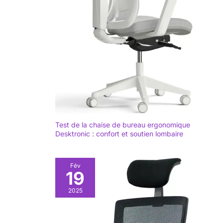
fauteuil sous le bureau ; le
Ou lorsque vous n'avez
rembourrage doux offre
pas besoin d'utiliser la
un soutien optimal à vos
chaise, vous pouvez
bras Montage facile :
relever les accoudoirs et
Grâce aux instructions
pousser la chaise sous la
claires et aux pièces
table pour gagner de la
numérotées, une seule
place. Facile à
personne suffit pour
Assembler: Cette chaise
monter cette chaise
de bureau est très facile à
ergonomique en
installer, seulement 6
seulement 15 à 30
étapes, et est livrée avec
minutes, afin de profiter
toutes les pièces
rapidement de son
nécessaires et un manuel
confort
d'utilisation détaillé, une
personne peut terminer
l'installation en seulement
Test de la chaise de bureau ergonomique
15 minutes !
Desktronic : confort et soutien lombaire
Fév
19
2025