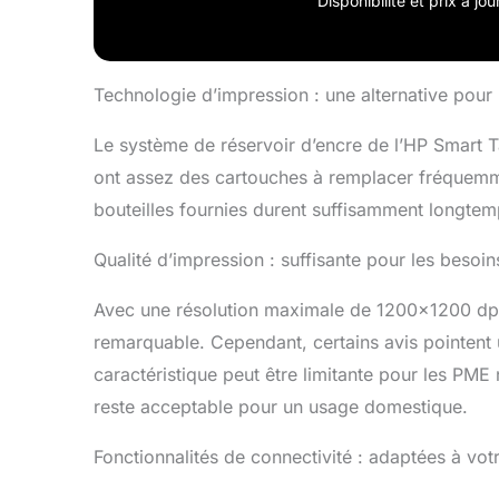
Disponibilité et prix à j
tablette, 
connexions
Impressio
Technologie d’impression : une alternative pour
Le système de réservoir d’encre de l’HP Smart T
ont assez des cartouches à remplacer fréquemme
bouteilles fournies durent suffisamment longtem
Qualité d’impression : suffisante pour les besoin
Avec une résolution maximale de 1200×1200 dpi,
remarquable. Cependant, certains avis pointent u
caractéristique peut être limitante pour les PM
reste acceptable pour un usage domestique.
Fonctionnalités de connectivité : adaptées à vo