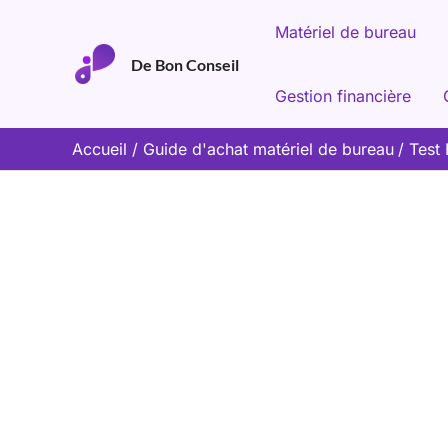
Aller
Matériel de bureau
au
De Bon Conseil
contenu
Gestion financière
Accueil
Guide d'achat matériel de bureau
Test 