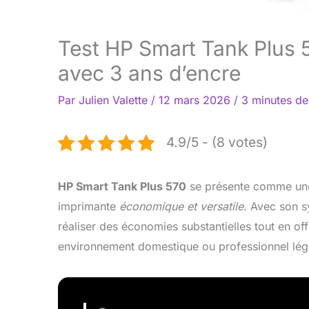
Test HP Smart Tank Plus 5
avec 3 ans d’encre
Par
Julien Valette
/
12 mars 2026
/
3 minutes de
4.9/5 - (8 votes)
HP Smart Tank Plus 570
se présente comme une 
imprimante
économique et versatile
. Avec son s
réaliser des économies substantielles tout en of
environnement domestique ou professionnel lég