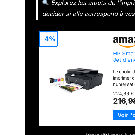
Explorez les atouts de l’imp
décider si elle correspond à vos
-4%
HP Smart
Jet d'en
(Photoc
Le choix id
automati
imprimer 
Wifi)
numérisati
exception
224,89 €
la maison 
216,9
d'encre in
éclaboussu
vous offre
flacons re
App : Impr
avec lâ€ap