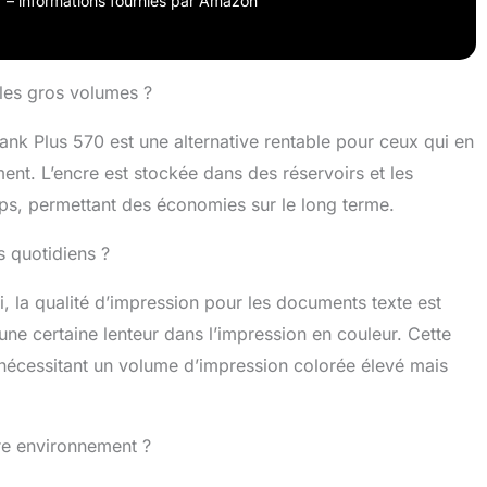
our – informations fournies par Amazon
Wifi, USB, Google Drive, Dropbox Bénéficiez de
 plus rapides, plus fiables avec le Wi-Fi double bande
n recto-verso manuelle
 les gros volumes ?
ank Plus 570 est une alternative rentable pour ceux qui en
nt. L’encre est stockée dans des réservoirs et les
ps, permettant des économies sur le long terme.
s quotidiens ?
 la qualité d’impression pour les documents texte est
ne certaine lenteur dans l’impression en couleur. Cette
E nécessitant un volume d’impression colorée élevé mais
tre environnement ?