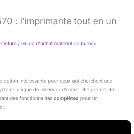
70 : l’imprimante tout en un
 lecture
/
Guide d'achat matériel de bureau
option intéressante pour ceux qui cherchent une
ystème unique de réservoir d’encre, elle promet de
frant des fonctionnalités
complètes
pour un
er.