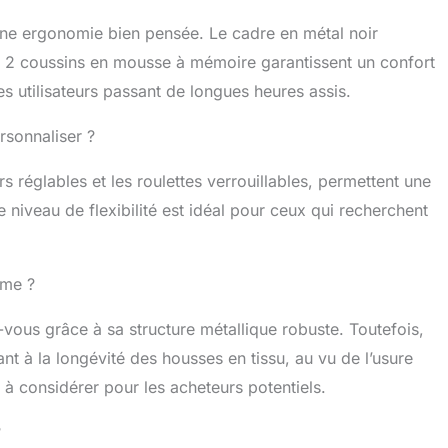
 recouverte d'un tissu durable de haute qualité, qui a
ière allure. Le cadre en métal est épais et solide, tout
ne ergonomie bien pensée. Le cadre en métal noir
ase en aluminium. Le tissu est extrêmement résistant
es 2 coussins en mousse à mémoire garantissent un confort
on et possède des propriétés de ventilation positives, ce
s utilisateurs passant de longues heures assis.
 la transpiration abondante du corps lors des journées
DENSE MOUSSE: La chaise est remplie de mousse
ité (55 kg/㎥), ce qui garantit qu'il n'y aura pas de
rsonnaliser ?
ons permanentes même si la capacité maximale est
De la mousse haute densité a également été utilisée
s réglables et les roulettes verrouillables, permettent une
eux coussins.
 niveau de flexibilité est idéal pour ceux qui recherchent
rme ?
-vous grâce à sa structure métallique robuste. Toutefois,
nt à la longévité des housses en tissu, au vu de l’usure
à considérer pour les acheteurs potentiels.
?