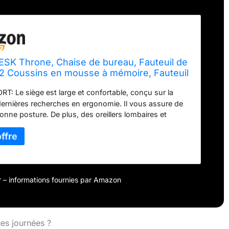
SK Throne, Chaise de bureau, Fauteuil de
 2 Coussins en mousse à mémoire, Fauteuil
, Accoudoirs, Réglage en hauteur par vérin
: Le siège est large et confortable, conçu sur la
oulettes verrouillables, Cadre en métal Noir
ernières recherches en ergonomie. Il vous assure de
bonne posture. De plus, des oreillers lombaires et
en mousse à mémoire de forme, qui s'adaptent à votre
Les oreillers peuvent être facilement montés sur le
 la chaise. ✔ INNOVANT: Il est équipé des dernières
es - vérin à gaz 4 classes pour un réglage en douceur
eur et accoudoirs 4D, qui peuvent être ajustés dans 4
.
MULTIFONCTIONNEL: La chaise vous offre de
our – informations fournies par Amazon
 options - vous pouvez sélectionner l'inclinaison de
 du dossier, ainsi que régler la hauteur de la chaise.
r vous permet de modifier en douceur la hauteur du
 la plage de 480 à 520 millimètres.
DURABLE: La
es journées ?