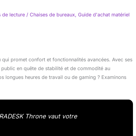
 de lecture
/
Chaises de bureaux
,
Guide d'achat matériel
 qui promet confort et fonctionnalités avancées. Avec ses
un public en quête de stabilité et de commodité au
s longues heures de travail ou de gaming ? Examinons
LTRADESK Throne vaut votre