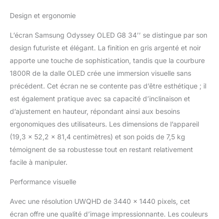
hauteur, USB C,
temps de réponse de
Micro HDMI
Design et ergonomie
0,1ms et à un taux de
rafraichissement de
L’écran Samsung Odyssey OLED G8 34’’ se distingue par son
175Hz Technologies
design futuriste et élégant. La finition en gris argenté et noir
AMD FreeSync Premium
apporte une touche de sophistication, tandis que la courbure
pour la stabilité et la
fluidité des scènes
1800R de la dalle OLED crée une immersion visuelle sans
rapides et complexes de
précédent. Cet écran ne se contente pas d’être esthétique ; il
vos jeux Une station de
est également pratique avec sa capacité d’inclinaison et
jeu sophistiqué au
d’ajustement en hauteur, répondant ainsi aux besoins
design épuré et coloré
avec Coresync et Core
ergonomiques des utilisateurs. Les dimensions de l’appareil
Lightning et un pied
(19,3 x 52,2 x 81,4 centimètres) et son poids de 7,5 kg
ergonomique réglable
témoignent de sa robustesse tout en restant relativement
pour votre confort
facile à manipuler.
Contenu: 1x Samsung
Moniteur Gaming
Performance visuelle
Odyssey OLED G8, Écran
PC 34" Incurvé, Argent,
Avec une résolution UWQHD de 3440 x 1440 pixels, cet
LS34BG850SUXEN
écran offre une qualité d’image impressionnante. Les couleurs