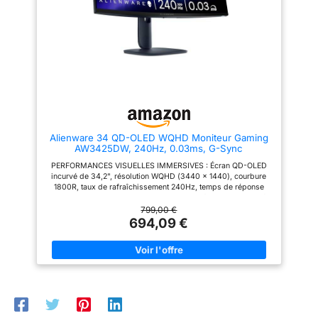
de réponse de 0,03 ms (GtG)
pour un indice VESA ClearMR
9000 exceptionnel ; un
radiateur en graphène améliore
la longévité de l'écran. GAMING
INTELLIGENCE - MSI GI inclus
OLED Care 2.0 pour éviter le
burn-in, un logiciel assisté par
IA (Smart Crosshair), la
possibilité de mettre à jour le
firmware et l'assistance de jeu
(Optix Scope) ; KVM compatible
Alienware 34 QD-OLED WQHD Moniteur Gaming
PiP/PbB ; mode Premium Color
AW3425DW, 240Hz, 0.03ms, G-Sync
CONNECTIVITÉ DE POINTE -
Les options de raccordement
PERFORMANCES VISUELLES IMMERSIVES : Écran QD-OLED
PC, Mac, console et ordinateur
incurvé de 34,2", résolution WQHD (3440 x 1440), courbure
portable (UWQHD / 240 Hz)
1800R, taux de rafraîchissement 240Hz, temps de réponse
comprennent DisplayPort 1.4a et
ultra-rapide de 0,03ms pour un gameplay fluide et immersif.
HDMI 2.1 CEC ; 2x USB 2.0 de
COULEURS ÉCLATANTES ET VÉRITABLE HDR : Couverture
799,00 €
type A, 1x USB 2.0 Type-B, 1x
colorimétrique DCI-P3 à 99,3 %, précision Delta E<2, HDR
694,09 €
USB Type-C ( PD 98W).
True Black 400 et 1000 nits de luminosité maximale pour des
contrastes infinis et des détails époustouflants. CONFORT
VISUEL OPTIMISÉ : ComfortView Plus réduit la lumière bleue
sans altérer les couleurs – parfait pour les longues sessions de
jeu ou de création. TECHNOLOGIES SYNC AVANCÉES :
Compatible NVIDIA G-SYNC, AMD FreeSync Premium Pro,
VESA AdaptiveSync et HDMI VRR pour une fluidité sans
saccades. DESIGN ERGONOMIQUE ET CONNECTIVITÉ RICHE :
Pied ajustable (inclinaison, pivotement, hauteur 110mm), 2x