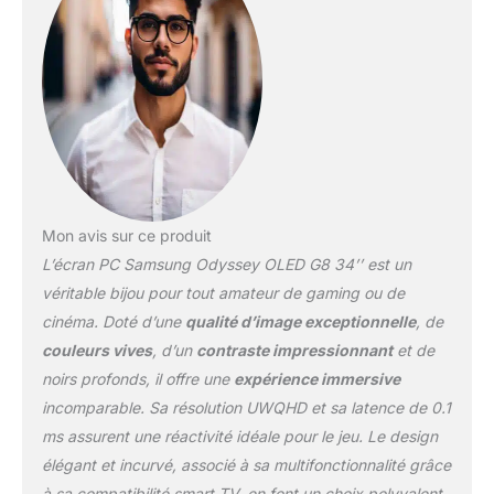
AMD FreeSync Premium
pour la stabilité et la
fluidité des scènes
rapides et complexes de
vos jeux Une station de
jeu sophistiqué au
design épuré et coloré
avec Coresync et Core
Lightning et un pied
ergonomique réglable
Mon avis sur ce produit
pour votre confort
L’écran PC Samsung Odyssey OLED G8 34’’ est un
Contenu: 1x Samsung
Moniteur Gaming
véritable bijou pour tout amateur de gaming ou de
Odyssey OLED G8, Écran
cinéma. Doté d’une
qualité d’image exceptionnelle
, de
PC 34" Incurvé, Argent,
couleurs vives
, d’un
contraste impressionnant
et de
LS34BG850SUXEN
noirs profonds, il offre une
expérience immersive
incomparable. Sa résolution UWQHD et sa latence de 0.1
ms assurent une réactivité idéale pour le jeu. Le design
élégant et incurvé, associé à sa multifonctionnalité grâce
à sa compatibilité smart TV, en font un choix polyvalent.