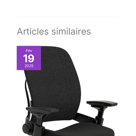
HDMI 2.1, 1x DisplayPort 1.4, USB-C avec 15W, ports USB-A/B
5Gbps, joystick OSD. Câbles HDMI, DisplayPort, USB inclus.
"PROTECTION CONTRE LE MARQUAGE + GARANTIE 3 ANS:
Technologie AI anti-burn-in et feuille thermique en graphite
pour préserver la qualité de l’écran OLED. Garantie Dell
Premium de 3 ans incluse. "
Articles similaires
Fév
19
2025