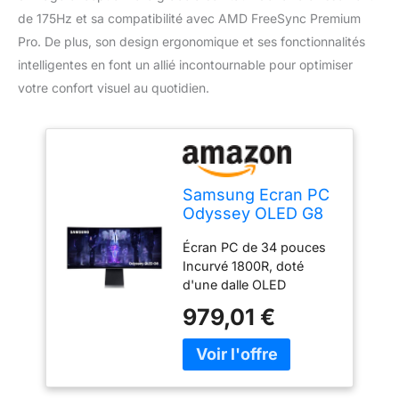
de 175Hz et sa compatibilité avec AMD FreeSync Premium
Pro. De plus, son design ergonomique et ses fonctionnalités
intelligentes en font un allié incontournable pour optimiser
votre confort visuel au quotidien.
Samsung Ecran PC
Odyssey OLED G8
34’’ 175Hz , 0.1ms,
Écran PC de 34 pouces
Dalle OLED
Incurvé 1800R, doté
Incurvée
d'une dalle OLED
1800R,UWQHD:
associée au processeur
3440 x 1440, AMD
979,01 €
Neo Quantum pour des
FreeSync Premium
images lumineuses et
Pro,Core Lightning
éclatantes Une réaction
+,Smart, Inclinable-
lors du jeu, proche de
Ajustable en
l'instantanée grâce à un