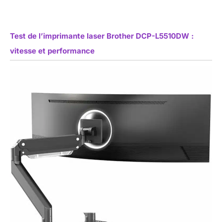
Test de l’imprimante laser Brother DCP-L5510DW :
vitesse et performance