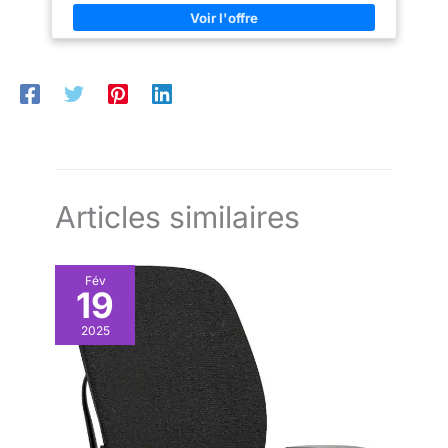
sans interférences. Confort d’utilisation : Dites adieu à la
VESA (100x100 mm) pour un
fatigue oculaire grâce à la technologie anti-scintillement
positionnement personnalisé
intégrée, tout en profitant des avantages de son support
inclinable ajustable. Couleurs éclatantes : Avec une couverture
colorimétrique de 99 % sRGB et une luminosité de 250 cd/m²,
augmentez votre productivité grâce à des couleurs plus
précises et détaillées. Approche responsable : Le Lenovo L24-
4e respecte les pratiques environnementales soutenues par le
label énergétique européen (classe E) et la conformité RoHS,
offrant à la fois performance et durabilité dans un seul
moniteur.
Articles similaires
Fév
19
2025