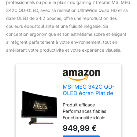
professionnels ou pour le plaisir du gaming ? L’écran MSI MEG
342C QD-OLED, avec sa résolution UltraWide Quad HD et sa
dalle OLED de 34,2 pouces, offre une reproduction des
couleurs époustouflante et une fluidité inégalée. Sa
conception ergonomique et son esthétisme sobre et élégant
s’intègrent parfaitement à votre environnement, tout en
améliorant votre productivité et votre expérience visuelle.
MSI MEG 342C QD-
OLED écran Plat de
PC 86,8 cm (34.2")
Produit efficace
3440 x 1440 Pixels
Performances fiables
UltraWide Quad HD
Fonctionnalité idéale
Noir
949,99 €