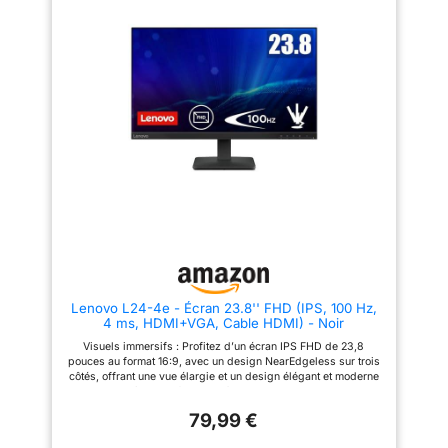
bactéries et des champignons
déchirement de l'écran et
sur les raccourcis et le cadre de
garantit que chaque image est
l’écran. La technologie Eye Care
synchronisée avec votre carte
Plus comprend le mode Color
graphique pour une expérience
Augmentation qui aide les
visuelle transparente [Design
utilisateurs souffrant d'un
Micro-Edge à trois côtés]
déficit de vision des couleurs à
Profitez d'une vue immersive et
mieux distinguer les nuances,
sans bordure grâce à la
tandis que le mode Rest
conception à trois côtés en
Reminder aide les utilisateurs à
micro-bordures. Le ecran pc
gérer le temps passé devant
permet une connectivité multi-
l'écran ASUS DisplayWidget
écrans facile, créant un
Center permet aux utilisateurs
affichage transparent pour une
de modifier facilement les
meilleure configuration de
paramètres du moniteur via une
travail ou de jeu [Technologie
interface intuitive
Eye Care] Conçu pour le
confort, KOORUI ecran réduit la
fatigue oculaire grâce à sa
faible émission de lumière
bleue, ce qui le rend adapté aux
Lenovo L24-4e - Écran 23.8'' FHD (IPS, 100 Hz,
périodes prolongées de travail,
4 ms, HDMI+VGA, Cable HDMI) - Noir
d'étude ou de jeu, tout en
préservant la clarté visuelle
Visuels immersifs : Profitez d’un écran IPS FHD de 23,8
[Connectivité polyvalente et
pouces au format 16:9, avec un design NearEdgeless sur trois
ergonomie] Connectez-vous
côtés, offrant une vue élargie et un design élégant et moderne
sans effort grâce aux ports
qui s’intègre parfaitement à votre espace de travail.
HDMI 1.4, VGA et de sortie
Connectivité polyvalente : Ses ports HDMI et VGA assurent une
audio. Vous pouvez également
79,99 €
compatibilité rapide et fluide avec les ordinateurs, consoles de
profiter d'un support inclinable
jeux et autres appareils, permettant des connexions rapides
(de -5° à +15°) et d'un support