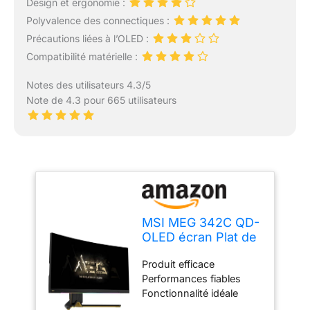
Design et ergonomie :
Polyvalence des connectiques :
Précautions liées à l’OLED :
Compatibilité matérielle :
Notes des utilisateurs 4.3/5
Note de 4.3 pour 665 utilisateurs
MSI MEG 342C QD-
OLED écran Plat de
PC 86,8 cm (34.2")
Produit efficace
3440 x 1440 Pixels
Performances fiables
UltraWide Quad HD
Fonctionnalité idéale
Noir