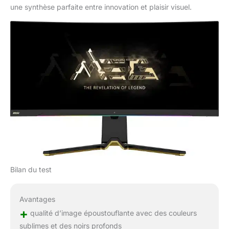
une synthèse parfaite entre innovation et plaisir visuel.
Bilan du test
Avantages
+
qualité d’image époustouflante avec des couleurs
sublimes et des noirs profonds