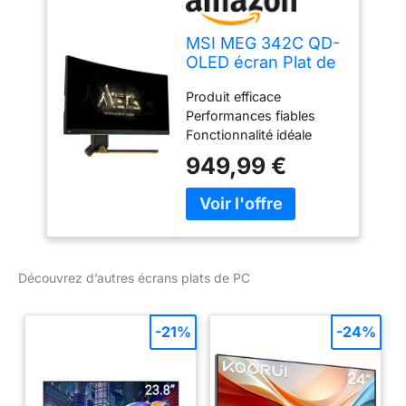
MSI MEG 342C QD-
OLED écran Plat de
PC 86,8 cm (34.2")
Produit efficace
3440 x 1440 Pixels
Performances fiables
UltraWide Quad HD
Fonctionnalité idéale
Noir
949,99 €
Découvrez d’autres écrans plats de PC
-21%
-24%