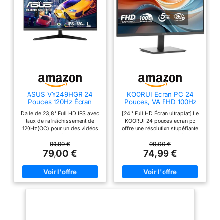
ASUS VY249HGR 24
KOORUI Ecran PC 24
Pouces 120Hz Écran
Pouces, VA FHD 100Hz
Gamer Eye Care IPS
Eye Care Moniteur
Dalle de 23,8" Full HD IPS avec
[24'' Full HD Écran ultraplat] Le
E2412F
taux de rafraîchissement de
KOORUI 24 pouces ecran pc
120Hz(OC) pour un des vidéos
offre une résolution stupéfiante
et des jeux fluides. La
de 1920x1080 sur un écran
technologie SmoothMotion et un
ultrafin, offrant des images
99,99 €
99,00 €
MPRT de 1ms éliminent le
nettes et détaillées et des
79,00 €
74,99 €
traçage et garantissent une
couleurs vibrantes pour une
lecture vidéo claire et nette lors
expérience visuelle améliorée
de l'utilisation quotidienne.
dans un design élégant [Taux
Adaptive Sync offre des visuels
de rafraîchissement de 100Hz]
fluides et sans artefact, quelle
Améliorez votre divertissement
que soit la fréquence d'images.
ou votre travail professionnel
Traitement antibactérien
grâce à un taux de
exclusif de longue durée
rafraîchissement de 100 Hz. Le
empêchant la croissance des
moniteur pc minimise le