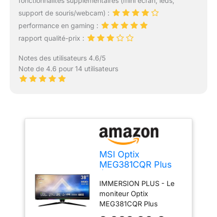
fonctionnalités supplémentaires (mini écran, leds,
support de souris/webcam) :
performance en gaming :
rapport qualité-prix :
Notes des utilisateurs 4.6/5
Note de 4.6 pour 14 utilisateurs
MSI Optix
MEG381CQR Plus
Écran Gaming
IMMERSION PLUS - Le
Incurvé 37,5"
moniteur Optix
UWQHD+ - Dalle
MEG381CQR Plus
Rapid IPS 2300R,
présente une courbure
3840x1600, 175Hz /