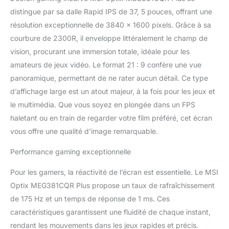
dans l'image 37.5"
distingue par sa dalle Rapid IPS de 37, 5 pouces, offrant une
UWQHD+ - Dalle Rapid
résolution exceptionnelle de 3840 x 1600 pixels. Grâce à sa
IPS 3840x1600 pour 1.07
milliard de couleurs (FRC
courbure de 2300R, il enveloppe littéralement le champ de
8+2 bits) sur une large
vision, procurant une immersion totale, idéale pour les
gamme de couleurs
amateurs de jeux vidéo. Le format 21 : 9 confère une vue
(129% sRGB, 96% DCI-
panoramique, permettant de ne rater aucun détail. Ce type
P3); Luminosité
DisplayHDR 600 (pic de
d’affichage large est un atout majeur, à la fois pour les jeux et
600 nits) & contraste
le multimédia. Que vous soyez en plongée dans un FPS
1000:1 (100000000:1
haletant ou en train de regarder votre film préféré, cet écran
DCR) REFRESH RATE
vous offre une qualité d’image remarquable.
175Hz, GTG 1MS -
Excellent taux de
Performance gaming exceptionnelle
rafraîchissement de
175Hz certifié NVIDIA G-
Pour les gamers, la réactivité de l’écran est essentielle. Le MSI
SYNC ULTIMATE pour
Optix MEG381CQR Plus propose un taux de rafraîchissement
une latence ultra faible
lors de l'affichage HDR;
de 175 Hz et un temps de réponse de 1 ms. Ces
Temps de réponse faible
caractéristiques garantissent une fluidité de chaque instant,
de 1ms (GTG) pour
rendant les mouvements dans les jeux rapides et précis.