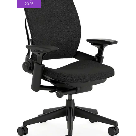
Recommandons D’utiliser des vis 4×10 mm et de Suivre cette
2025
procédure ：1.Serrez d’abord les vis en diagonale (par
exemple, en haut à gauche, puis en bas à droite).2.Évitez de
serrer les vis du bas en premier, afin de faciliter
l’ajustement.3.Une fois les vis diagonales bien fixées, serrez
les deux autres.Cette méthode garantit une installation stable et
sécurisée.