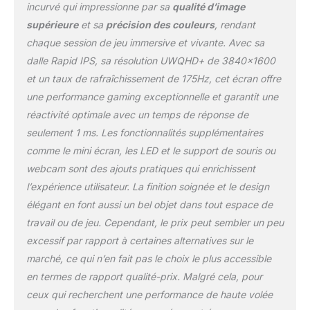
Excellent taux de
incurvé qui impressionne par sa
qualité d’image
rafraîchissement de
supérieure
et sa
précision des couleurs
, rendant
175Hz certifié NVIDIA G-
chaque session de jeu immersive et vivante. Avec sa
SYNC ULTIMATE pour
dalle Rapid IPS, sa résolution UWQHD+ de 3840×1600
une latence ultra faible
lors de l'affichage HDR;
et un taux de rafraîchissement de 175Hz, cet écran offre
Temps de réponse faible
une performance gaming exceptionnelle et garantit une
de 1ms (GTG) pour
réactivité optimale avec un temps de réponse de
réduire les déchirures &
seulement 1 ms. Les fonctionnalités supplémentaires
images saccadées IHM &
GAMESENSE - Interface
comme le mini écran, les LED et le support de souris ou
Homme-Machine (IHM)
webcam sont des ajouts pratiques qui enrichissent
de MSI molette/écran
l’expérience utilisateur. La finition soignée et le design
pour des performances
élégant en font aussi un bel objet dans tout espace de
en temps réel et des
travail ou de jeu. Cependant, le prix peut sembler un peu
commandes pratiques;
Synchronisation actions
excessif par rapport à certaines alternatives sur le
de jeu & barre LED avec
marché, ce qui n’en fait pas le choix le plus accessible
Steelseries GameSense;
en termes de rapport qualité-prix. Malgré cela, pour
Pied réglable (3
ceux qui recherchent une performance de haute volée
directions) & effets