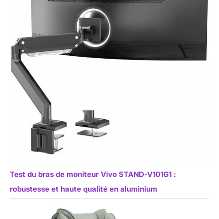
Test du bras de moniteur Vivo STAND-V101G1 :
robustesse et haute qualité en aluminium