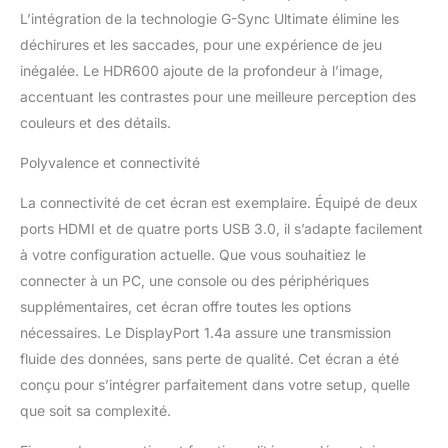
réduire les déchirures &
L’intégration de la technologie G-Sync Ultimate élimine les
images saccadées IHM &
GAMESENSE - Interface
déchirures et les saccades, pour une expérience de jeu
Homme-Machine (IHM)
inégalée. Le HDR600 ajoute de la profondeur à l’image,
de MSI molette/écran
accentuant les contrastes pour une meilleure perception des
pour des performances
couleurs et des détails.
en temps réel et des
commandes pratiques;
Polyvalence et connectivité
Synchronisation actions
de jeu & barre LED avec
La connectivité de cet écran est exemplaire. Équipé de deux
Steelseries GameSense;
ports HDMI et de quatre ports USB 3.0, il s’adapte facilement
Pied réglable (3
directions) & effets
à votre configuration actuelle. Que vous souhaitiez le
Mystic Light
connecter à un PC, une console ou des périphériques
CONNECTIVITÉ DE
supplémentaires, cet écran offre toutes les options
POINTE - Les options
nécessaires. Le DisplayPort 1.4a assure une transmission
d'interface vidéo incluent
DisplayPort 1.4a
fluide des données, sans perte de qualité. Cet écran a été
(UWQHD+/175Hz) ainsi
conçu pour s’intégrer parfaitement dans votre setup, quelle
que ports HDMI 2.0b
que soit sa complexité.
(UWQHD+/85Hz); Mais
aussi: USB 3.2 Gen 1