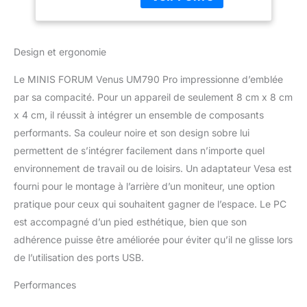
processus 4 nanomètres
2X PCIe4.0,Wi-FI
de TSMC, AMD Radeon
6E/BT5.3,RJ45 2,5G
780M (fréquence
graphique 2,8 GHz),
Design et ergonomie
équipé d'AMD Ryzen
Technologie IA, qui
Le MINIS FORUM Venus UM790 Pro impressionne d’emblée
fournit une prise en
par sa compacité. Pour un appareil de seulement 8 cm x 8 cm
charge efficace et
x 4 cm, il réussit à intégrer un ensemble de composants
économe en énergie
pour diverses
performants. Sa couleur noire et son design sobre lui
applications IA sans
permettent de s’intégrer facilement dans n’importe quel
affecter les performances
environnement de travail ou de loisirs. Un adaptateur Vesa est
du CPU et du GPU.
fourni pour le montage à l’arrière d’un moniteur, une option
【DDR5 et PCIe4.0 x 2】
L'UM790 Pro utilise une
pratique pour ceux qui souhaitent gagner de l’espace. Le PC
mémoire SODIMM DDR5
est accompagné d’un pied esthétique, bien que son
5600 double canal et
adhérence puisse être améliorée pour éviter qu’il ne glisse lors
prend en charge jusqu'à
de l’utilisation des ports USB.
32 Go*2. Deux SSD M.2
2280 PCIe4.0 haute
Performances
vitesse prennent en
charge RAID0 et RAID1 et