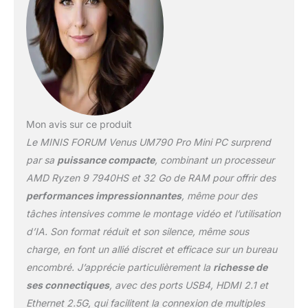
pour diverses
applications IA sans
affecter les performances
du CPU et du GPU.
【DDR5 et PCIe4.0 x 2】
L'UM790 Pro utilise une
mémoire SODIMM DDR5
5600 double canal et
Mon avis sur ce produit
prend en charge jusqu'à
Le MINIS FORUM Venus UM790 Pro Mini PC surprend
32 Go*2. Deux SSD M.2
2280 PCIe4.0 haute
par sa
puissance compacte
, combinant un processeur
vitesse prennent en
AMD Ryzen 9 7940HS et 32 Go de RAM pour offrir des
charge RAID0 et RAID1 et
performances impressionnantes
, même pour des
fonctionnent via une
tâches intensives comme le montage vidéo et l’utilisation
nouvelle carte graphique.
Interface BIOS avec
d’IA. Son format réduit et son silence, même sous
paramètres intuitifs et
charge, en font un allié discret et efficace sur un bureau
clairs pour une utilisation
encombré. J’apprécie particulièrement la
richesse de
facile. 【COLD WAVE
ses connectiques
, avec des ports USB4, HDMI 2.1 et
2.0】 L'UM790 Pro utilise
un système de
Ethernet 2.5G, qui facilitent la connexion de multiples