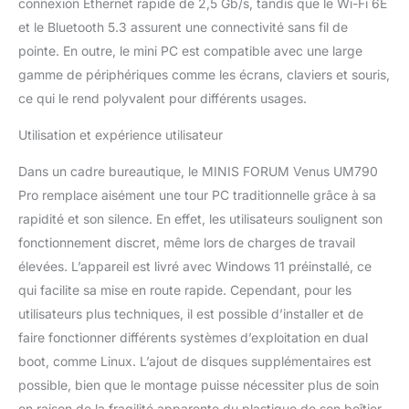
connexion Ethernet rapide de 2,5 Gb/s, tandis que le Wi-Fi 6E
performances du
processeur, de la
et le Bluetooth 5.3 assurent une connectivité sans fil de
mémoire et du SSD. Le
pointe. En outre, le mini PC est compatible avec une large
boîtier métallique
gamme de périphériques comme les écrans, claviers et souris,
améliore encore les
ce qui le rend polyvalent pour différents usages.
performances de
refroidissement. 【WIFI
Utilisation et expérience utilisateur
6E et BT5.3】UM790 Pro
fournit un réseau haut
Dans un cadre bureautique, le MINIS FORUM Venus UM790
débit et une connexion
Pro remplace aisément une tour PC traditionnelle grâce à sa
rapide. Avec des vitesses
de transfert de 2,4
rapidité et son silence. En effet, les utilisateurs soulignent son
Gbit/s, vous pouvez
fonctionnement discret, même lors de charges de travail
profiter d'expériences de
élevées. L’appareil est livré avec Windows 11 préinstallé, ce
téléchargement et de
qui facilite sa mise en route rapide. Cependant, pour les
streaming plus rapides.
La couverture complète
utilisateurs plus techniques, il est possible d’installer et de
WIFI 6E garantit une
faire fonctionner différents systèmes d’exploitation en dual
connexion stable dans
boot, comme Linux. L’ajout de disques supplémentaires est
n'importe quel
possible, bien que le montage puisse nécessiter plus de soin
environnement. Dans le
en raison de la fragilité apparente du plastique de son boîtier.