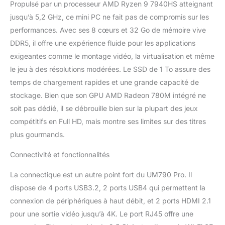
Propulsé par un processeur AMD Ryzen 9 7940HS atteignant
fonctionnent via une
jusqu’à 5,2 GHz, ce mini PC ne fait pas de compromis sur les
nouvelle carte graphique.
Interface BIOS avec
performances. Avec ses 8 cœurs et 32 Go de mémoire vive
paramètres intuitifs et
DDR5, il offre une expérience fluide pour les applications
clairs pour une utilisation
exigeantes comme le montage vidéo, la virtualisation et même
facile. 【COLD WAVE
le jeu à des résolutions modérées. Le SSD de 1 To assure des
2.0】 L'UM790 Pro utilise
un système de
temps de chargement rapides et une grande capacité de
refroidissement innovant
stockage. Bien que son GPU AMD Radeon 780M intégré ne
en métal liquide et
soit pas dédié, il se débrouille bien sur la plupart des jeux
propose des
compétitifs en Full HD, mais montre ses limites sur des titres
refroidisseurs de
mémoire active et SSD
plus gourmands.
(ventilateur silencieux +
Connectivité et fonctionnalités
grand radiateur). Cold
Wave 2.0 est une
La connectique est un autre point fort du UM790 Pro. Il
solution de
refroidissement
dispose de 4 ports USB3.2, 2 ports USB4 qui permettent la
puissante et silencieuse
connexion de périphériques à haut débit, et 2 ports HDMI 2.1
qui peut utiliser
pour une sortie vidéo jusqu’à 4K. Le port RJ45 offre une
pleinement les