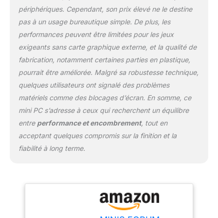
refroidissement innovant
périphériques. Cependant, son prix élevé ne le destine
en métal liquide et
pas à un usage bureautique simple. De plus, les
propose des
performances peuvent être limitées pour les jeux
refroidisseurs de
exigeants sans carte graphique externe, et la qualité de
mémoire active et SSD
(ventilateur silencieux +
fabrication, notamment certaines parties en plastique,
grand radiateur). Cold
pourrait être améliorée. Malgré sa robustesse technique,
Wave 2.0 est une
quelques utilisateurs ont signalé des problèmes
solution de
matériels comme des blocages d’écran. En somme, ce
refroidissement
puissante et silencieuse
mini PC s’adresse à ceux qui recherchent un équilibre
qui peut utiliser
entre
performance et encombrement
, tout en
pleinement les
acceptant quelques compromis sur la finition et la
performances du
fiabilité à long terme.
processeur, de la
mémoire et du SSD. Le
boîtier métallique
améliore encore les
performances de
refroidissement. 【WIFI
6E et BT5.3】UM790 Pro