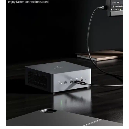
W). Avec 4 x USB A, 2 x
HDMI 2.1 et 2 x USB4,
jusqu'à quatre écrans 4K
peuvent être connectés,
ce qui convient à
différents scénarios
d'application.