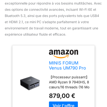
exceptionnelle pour répondre à vos besoins multitâches. Avec
des options de connectivité avancées, incluant Wi-Fi 6E et
Bluetooth 5.3, ainsi que des ports polyvalents tels que USB4
et HDMI 2.1, ce mini PC s’adapte parfaitement à votre
environnement de travail moderne, tout en garantissant une
expérience utilisateur fluide et efficace.
MINIS FORUM
Venus UM790 Pro
Mini PC AMD Ryzen
【Processeur puissant】
9 7940HS jusqu'à
AMD Ryzen 9 7940HS, 8
5,2 GHz 32 Go
cœurs/16 threads (16 Mo
DDR5 1 to SSD avec
de cache, fréquence
AMD Radeon 780M,
879,00 €
d'horloge jusqu'à 5,2
4X USB3.2, 2X
GHz), fabriqué selon le
USB4, 2X HDMI 2.1,