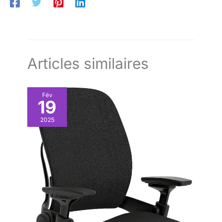
beaucoup d'espace et de garder votre bureau bien rangé.
un environnement de travail
【Robuste et durable 】 le support d'écran est fabriqué en
sobre, professionnel et raffiné.
alliage d'acier de haute qualité, très résistant et antirouille. Sa
surface noire élégante lui confère une touche moderne.
Articles similaires
Fév
19
2025