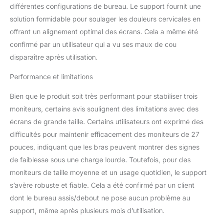
différentes configurations de bureau. Le support fournit une
vos tâches Pivotement
fluide +/-90° : la fonction
solution formidable pour soulager les douleurs cervicales en
pivotante +/-90° vous
offrant un alignement optimal des écrans. Cela a même été
permet d'ajuster
confirmé par un utilisateur qui a vu ses maux de cou
facilement trois écrans
disparaître après utilisation.
côte à côte, offrant un
positionnement optimal
Performance et limitations
de l'écran pour le travail
collaboratif ou le confort
Bien que le produit soit très performant pour stabiliser trois
personnel Inclinaison ±
moniteurs, certains avis soulignent des limitations avec des
45° pour une
visualisation optimale : le
écrans de grande taille. Certains utilisateurs ont exprimé des
support triple moniteur
difficultés pour maintenir efficacement des moniteurs de 27
dispose d'un bras
pouces, indiquant que les bras peuvent montrer des signes
d'inclinaison de +/-45°,
de faiblesse sous une charge lourde. Toutefois, pour des
vous permettant de
trouver l'angle parfait
moniteurs de taille moyenne et un usage quotidien, le support
pour chaque écran.
s’avère robuste et fiable. Cela a été confirmé par un client
Réglage de la hauteur
dont le bureau assis/debout ne pose aucun problème au
jusqu'à 43 cm et
support, même après plusieurs mois d’utilisation.
extension du bras