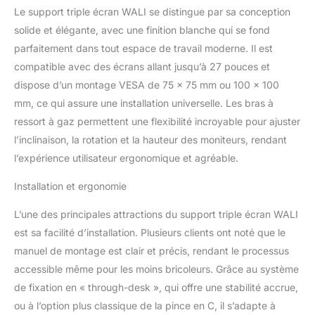
Le support triple écran WALI se distingue par sa conception
de montage polyvalentes
: les 3 supports de
solide et élégante, avec une finition blanche qui se fond
moniteur blancs offrent
parfaitement dans tout espace de travail moderne. Il est
une installation flexible
compatible avec des écrans allant jusqu’à 27 pouces et
sur table avec pince en C
dispose d’un montage VESA de 75 x 75 mm ou 100 x 100
et œillets de base,
adapté aux bureaux de 1
mm, ce qui assure une installation universelle. Les bras à
à 8 cm d'épaisseur
ressort à gaz permettent une flexibilité incroyable pour ajuster
Rotation à 360° sans
l’inclinaison, la rotation et la hauteur des moniteurs, rendant
effort : profitez d'une
l’expérience utilisateur ergonomique et agréable.
liberté totale pour
positionner vos écrans
Installation et ergonomie
exactement comme vous
le souhaitez avec une
L’une des principales attractions du support triple écran WALI
rotation à 360°. Que
est sa facilité d’installation. Plusieurs clients ont noté que le
vous ayez besoin d'une
orientation paysage ou
manuel de montage est clair et précis, rendant le processus
portrait, la capacité de
accessible même pour les moins bricoleurs. Grâce au système
rotation du triple support
de fixation en « through-desk », qui offre une stabilité accrue,
blanc garantit des
ou à l’option plus classique de la pince en C, il s’adapte à
transitions fluides pour