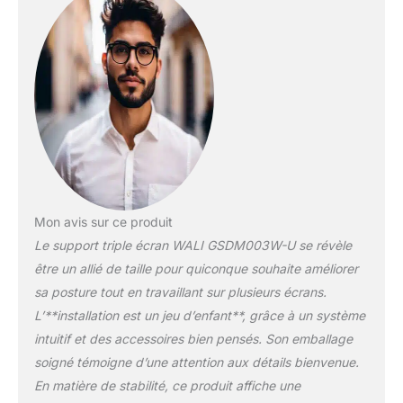
de montage polyvalentes
: les 3 supports de
moniteur blancs offrent
une installation flexible
sur table avec pince en C
et œillets de base,
adapté aux bureaux de 1
à 8 cm d'épaisseur
Rotation à 360° sans
effort : profitez d'une
liberté totale pour
Mon avis sur ce produit
positionner vos écrans
exactement comme vous
Le support triple écran WALI GSDM003W-U se révèle
le souhaitez avec une
être un allié de taille pour quiconque souhaite améliorer
rotation à 360°. Que
sa posture tout en travaillant sur plusieurs écrans.
vous ayez besoin d'une
L’**installation est un jeu d’enfant**, grâce à un système
orientation paysage ou
portrait, la capacité de
intuitif et des accessoires bien pensés. Son emballage
rotation du triple support
soigné témoigne d’une attention aux détails bienvenue.
blanc garantit des
En matière de stabilité, ce produit affiche une
transitions fluides pour