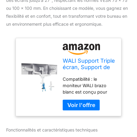
des écrans jusqu’à 27″, respectant les normes VESA 75 x 75
ou 100 x 100 mm. En choisissant ce modèle, vous gagnez en
flexibilité et en confort, tout en transformant votre bureau en
un environnement plus efficace et ergonomique.
WALI Support Triple
écran, Support de
Bureau pour 3
Compatibilité : le
écrans avec Bras à
moniteur WALI brazo
Ressort à gaz Haut
blanc est conçu pour
de Gamme pour
s'adapter à la plupart des
écrans jusqu'à 27",
écrans de 13" à 27",
VESA 75 x 75 ou
prenant en charge les
100 x 100 mm
écrans pesant jusqu'à 7
(GSDM003W-U),
kg avec des supports
Blanc
Fonctionnalités et caractéristiques techniques
VESA de 75 x 75 mm et
100 x 100 mm Options