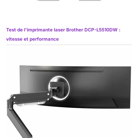
Test de l’imprimante laser Brother DCP-L5510DW :
vitesse et performance