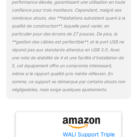
performance élevée, garantissant une utilisation en toute
vos tâches Pivotement
fluide +/-90° : la fonction
confiance pour trois moniteurs. Cependant, malgré ses
pivotante +/-90° vous
nombreux atouts, des **hésitations subsistent quant à la
permet d'ajuster
qualité de construction**, laquelle peut varier, en
facilement trois écrans
particulier pour des écrans de 27 pouces. De plus, la
côte à côte, offrant un
positionnement optimal
**gestion des câbles est perfectible**, et le port USB ne
de l'écran pour le travail
répond pas aux standards attendus en USB 3.0. Avec
collaboratif ou le confort
une note de stabilité de 4 et une facilité d’installation de
personnel Inclinaison ±
5, cet équipement offre un compromis intéressant,
45° pour une
visualisation optimale : le
même si le rapport qualité-prix mérite réflexion. En
support triple moniteur
somme, ce support se démarque par certains atouts non
dispose d'un bras
négligeables, mais exige quelques ajustements.
d'inclinaison de +/-45°,
vous permettant de
trouver l'angle parfait
pour chaque écran.
Réglage de la hauteur
jusqu'à 43 cm et
extension du bras
WALI Support Triple