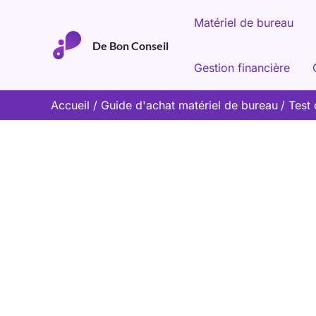
Aller
Matériel de bureau
au
De Bon Conseil
contenu
Gestion financière
Accueil
Guide d'achat matériel de bureau
Test