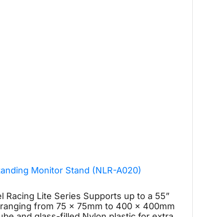
Standing Monitor Stand (NLR-A020)
l Racing Lite Series Supports up to a 55”
n ranging from 75 x 75mm to 400 x 400mm
ube and glass-filled Nylon plastic for extra