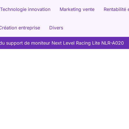
Technologie innovation
Marketing vente
Rentabilité 
Création entreprise
Divers
 du support de moniteur Next Level Racing Lite NLR-A020