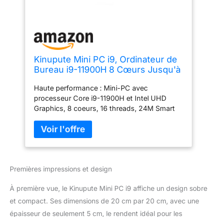
Kinupute Mini PC i9, Ordinateur de
Bureau i9-11900H 8 Cœurs Jusqu'à
4.9GHz, Win-11 Pro, 32G DDR4, 1T
Haute performance : Mini-PC avec
NVME SSD, 4K@60Hz HDMI, Port
processeur Core i9-11900H et Intel UHD
VGA, WiFi6E, BT5.3, Gigabit
Graphics, 8 coeurs, 16 threads, 24M Smart
Ethernet pour
Cache, Max Turbo Boost : 4.9GHz. et MAX
Business/Bureau/HTPC, VESA
45W TDP, qui porte les vitesses de
traitement et l'efficacité énergétique à de
nouveaux sommets. Préinstallé avec
Windows 11 Pro (64bit) OS, supporte
Premières impressions et design
également Windows 10 pro, Linux OS. Peut
étendre la capacité : Mini-ordinateur avec 2 x
À première vue, le Kinupute Mini PC i9 affiche un design sobre
slots So-Dimm DDR4, jusqu'à 64 Go
maximum (2 x 32 Go, jusqu'à 3200 MHz). Et
et compact. Ses dimensions de 20 cm par 20 cm, avec une
1 x slot M.2 SSD NVME 2280, vitesse de
épaisseur de seulement 5 cm, le rendent idéal pour les