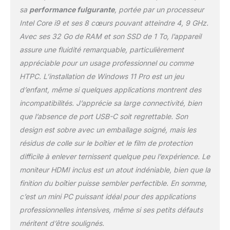
haute définition montre une nouvelle qualité
sa
performance fulgurante
, portée par un processeur
d'image. Mini-PC supporte la mise sous
Intel Core i9 et ses 8 cœurs pouvant atteindre 4, 9 GHz.
tension automatique, Wake On Lan (réglage
Avec ses 32 Go de RAM et son SSD de 1 To, l’appareil
du BIOS). Spécifications de l'interface: Le
mini PC est équipé de 4 x USB 3.0, 4 x USB
assure une fluidité remarquable, particulièrement
2.0, 1 x VGA, 1 x port HDMI, 1 x SPK&MIC, 1 x
appréciable pour un usage professionnel ou comme
port RJ-45 Giga LAN. Intel AX210 WiFi6E
HTPC. L’installation de Windows 11 Pro est un jeu
intégré, il augmente la bande passante,
d’enfant, même si quelques applications montrent des
l'efficacité et la fiabilité de l'interface et offre
une latence plus faible. Technologie
incompatibilités. J’apprécie sa large connectivité, bien
Bluetooth 5.3 pour une connexion
que l’absence de port USB-C soit regrettable. Son
transparente de tous vos accessoires
design est sobre avec un emballage soigné, mais les
Bluetooth. Les grands ventilateurs de
résidus de colle sur le boîtier et le film de protection
refroidissement intégrés garantissent un
fonctionnement stable à long terme du mini-
difficile à enlever ternissent quelque peu l’expérience. Le
ordinateur. Compact Size: Le micro-
moniteur HDMI inclus est un atout indéniable, bien que la
ordinateur mesure seulement 7,75 x 7,75 x
finition du boîtier puisse sembler perfectible. En somme,
1,88in, 5,5lb, facile à transporter à tout
c’est un mini PC puissant idéal pour des applications
moment, n'importe où. Montez le mini pc à
l'arrière du moniteur via l'interface VESA, ce
professionnelles intensives, même si ses petits défauts
qui en fait un ordinateur polyvalent, et rend le
méritent d’être soulignés.