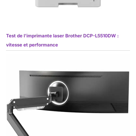
Test de l’imprimante laser Brother DCP-L5510DW :
vitesse et performance