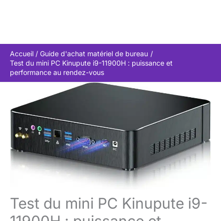
Accueil
Guide d'achat matériel de bureau
Test du mini PC Kinupute i9-11900H : puissance et
performance au rendez-vous
Test du mini PC Kinupute i9-
11900H : puissance et