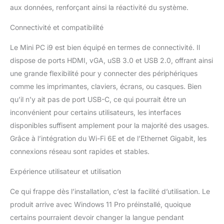
aux données, renforçant ainsi la réactivité du système.
Bluetooth. Les grands ventilateurs de
refroidissement intégrés garantissent un
Connectivité et compatibilité
fonctionnement stable à long terme du mini-
ordinateur. Compact Size: Le micro-
Le Mini PC i9 est bien équipé en termes de connectivité. Il
ordinateur mesure seulement 7,75 x 7,75 x
dispose de ports HDMI, vGA, uSB 3.0 et USB 2.0, offrant ainsi
1,88in, 5,5lb, facile à transporter à tout
une grande flexibilité pour y connecter des périphériques
moment, n'importe où. Montez le mini pc à
l'arrière du moniteur via l'interface VESA, ce
comme les imprimantes, claviers, écrans, ou casques. Bien
qui en fait un ordinateur polyvalent, et rend le
qu’il n’y ait pas de port USB-C, ce qui pourrait être un
bureau plus ordonné. Nous offrons une
inconvénient pour certains utilisateurs, les interfaces
assistance technique à vie et une garantie de
disponibles suffisent amplement pour la majorité des usages.
2 ans/24 mois.
Grâce à l’intégration du Wi-Fi 6E et de l’Ethernet Gigabit, les
connexions réseau sont rapides et stables.
Expérience utilisateur et utilisation
Ce qui frappe dès l’installation, c’est la facilité d’utilisation. Le
produit arrive avec Windows 11 Pro préinstallé, quoique
certains pourraient devoir changer la langue pendant