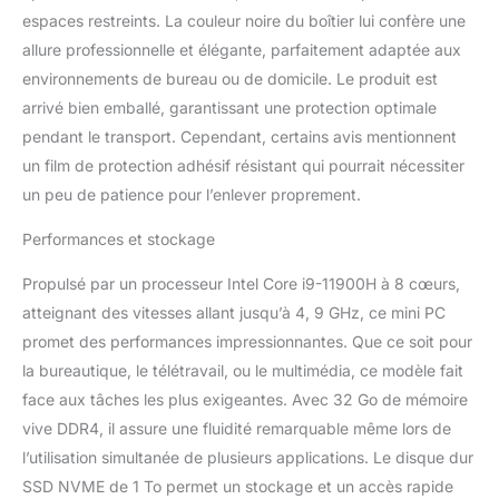
lecture jusqu'à 1900mb/s. Prise en charge
espaces restreints. La couleur noire du boîtier lui confère une
des disques SSD/HDD SATA de 2,5 pouces
allure professionnelle et élégante, parfaitement adaptée aux
(non inclus), sans craindre de manquer
d'espace. HD Dual Display & fonctionnement
environnements de bureau ou de domicile. Le produit est
stable : Mini-PC équipé de graphiques UHD,
arrivé bien emballé, garantissant une protection optimale
vous pouvez connecter deux écrans en
pendant le transport. Cependant, certains avis mentionnent
même temps via le port HDMI + VGA, port
un film de protection adhésif résistant qui pourrait nécessiter
HDMI supportant 4K@60Hz. En haute
un peu de patience pour l’enlever proprement.
définition audio et vidéo, conception
graphique, et les jeux de divertissement,
Performances et stockage
haute définition montre une nouvelle qualité
d'image. Mini-PC supporte la mise sous
Propulsé par un processeur Intel Core i9-11900H à 8 cœurs,
tension automatique, Wake On Lan (réglage
du BIOS). Spécifications de l'interface: Le
atteignant des vitesses allant jusqu’à 4, 9 GHz, ce mini PC
mini PC est équipé de 4 x USB 3.0, 4 x USB
promet des performances impressionnantes. Que ce soit pour
2.0, 1 x VGA, 1 x port HDMI, 1 x SPK&MIC, 1 x
la bureautique, le télétravail, ou le multimédia, ce modèle fait
port RJ-45 Giga LAN. Intel AX210 WiFi6E
face aux tâches les plus exigeantes. Avec 32 Go de mémoire
intégré, il augmente la bande passante,
vive DDR4, il assure une fluidité remarquable même lors de
l'efficacité et la fiabilité de l'interface et offre
une latence plus faible. Technologie
l’utilisation simultanée de plusieurs applications. Le disque dur
Bluetooth 5.3 pour une connexion
SSD NVME de 1 To permet un stockage et un accès rapide
transparente de tous vos accessoires