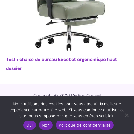
Test : chaise de bureau Excebet ergonomique haut
dossier
Copyright © 2026 De Bon Conseil
Nous utilisons des cookies pour vous garantir la meilleure
Contact
expérience sur notre site web. Si vous continuez à utiliser ce
Mentions légales
site, nous supposerons que vous en êtes satisfait.
Politique de confidentialité
Oui
Non
Politique de confidentialité