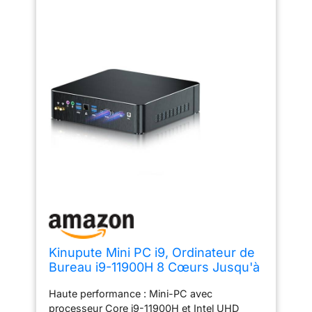
Kinupute Mini PC i9, Ordinateur de
Bureau i9-11900H 8 Cœurs Jusqu'à
4.9GHz, Win-11 Pro, 32G DDR4, 1T
Haute performance : Mini-PC avec
NVME SSD, 4K@60Hz HDMI, Port
processeur Core i9-11900H et Intel UHD
VGA, WiFi6E, BT5.3, Gigabit