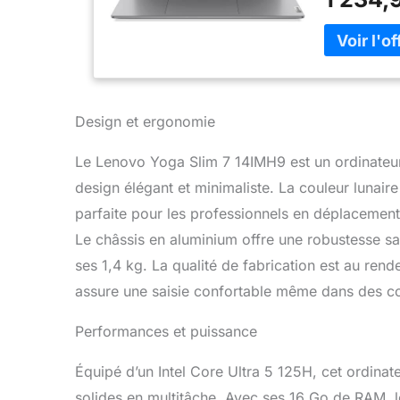
inspirer vos
performance
processeur u
incroyable; 
offrent des
GB). Confort
seulement 1
Design et ergonomie
être emporté
vous travail
Le Lenovo Yoga Slim 7 14IMH9 est un ordinateur 
connecté à I
design élégant et minimaliste. La couleur lunaire
dotée de mic
confidential
parfaite pour les professionnels en déplacement o
que vous so
Le châssis en aluminium offre une robustesse sans
ses 1,4 kg. La qualité de fabrication est au ren
assure une saisie confortable même dans des con
Performances et puissance
Équipé d’un Intel Core Ultra 5 125H, cet ordina
solides en multitâche. Avec ses 16 Go de RAM, l