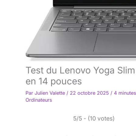
Test du Lenovo Yoga Slim
en 14 pouces
Par
Julien Valette
/
22 octobre 2025
/
4 minutes
Ordinateurs
5/5 - (10 votes)