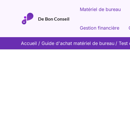
Aller
Matériel de bureau
au
De Bon Conseil
contenu
Gestion financière
Accueil
Guide d'achat matériel de bureau
Test