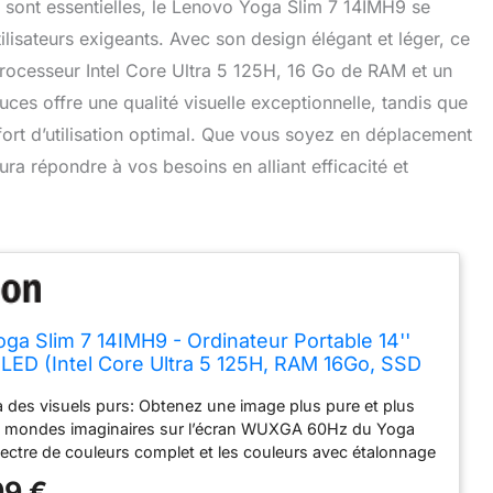
 sont essentielles, le Lenovo Yoga Slim 7 14IMH9 se
isateurs exigeants. Avec son design élégant et léger, ce
 processeur Intel Core Ultra 5 125H, 16 Go de RAM et un
 offre une qualité visuelle exceptionnelle, tandis que
fort d’utilisation optimal. Que vous soyez en déplacement
ura répondre à vos besoins en alliant efficacité et
ga Slim 7 14IMH9 - Ordinateur Portable 14''
D (Intel Core Ultra 5 125H, RAM 16Go, SSD
tel Arc Graphics,Windows 11 Home) Clavier
 des visuels purs: Obtenez une image plus pure et plus
iré AZERTY FR - Lunaire Gris
os mondes imaginaires sur l’écran WUXGA 60Hz du Yoga
pectre de couleurs complet et les couleurs avec étalonnage
s apportent une énergie créative hyper-réaliste pour
99 €