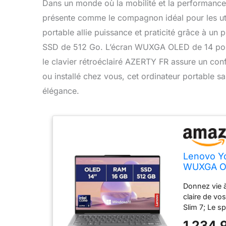
Dans un monde où la mobilité et la performance
présente comme le compagnon idéal pour les util
portable allie puissance et praticité grâce à un
SSD de 512 Go. L’écran WUXGA OLED de 14 pouces
le clavier rétroéclairé AZERTY FR assure un con
ou installé chez vous, cet ordinateur portable sa
élégance.
Lenovo Yo
WUXGA OLE
512Go, In
Donnez vie à
rétroécla
claire de v
Slim 7; Le s
matériel vou
1 234,