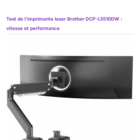
Test de l’imprimante laser Brother DCP-L5510DW :
vitesse et performance