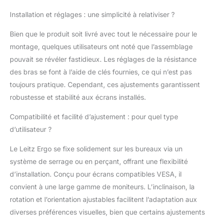
stabilité et protection
Installation et réglages : une simplicité à relativiser ?
CONFORT
ERGONOMIQUE :
Bien que le produit soit livré avec tout le nécessaire pour le
Améliore la posture,
montage, quelques utilisateurs ont noté que l’assemblage
l'alignement des yeux,
confort du cou et des
pouvait se révéler fastidieux. Les réglages de la résistance
épaules. Les deux
des bras se font à l’aide de clés fournies, ce qui n’est pas
écrans se règlent
toujours pratique. Cependant, ces ajustements garantissent
indépendamment pour
robustesse et stabilité aux écrans installés.
une configuration sur-
mesure
Compatibilité et facilité d’ajustement : pour quel type
CERTIFICATIONS :
Recommandé par
d’utilisateur ?
l’Institut IGR (DIN
Le Leitz Ergo se fixe solidement sur les bureaux via un
26800 EN ISO 15537)
et certifié TÜV INCLUS:
système de serrage ou en perçant, offrant une flexibilité
1 x Support double
d’installation. Conçu pour écrans compatibles VESA, il
écran Leitz Ergo gain
convient à une large gamme de moniteurs. L’inclinaison, la
de place. Livré avec
rotation et l’orientation ajustables facilitent l’adaptation aux
tous les outils
nécessaires au
diverses préférences visuelles, bien que certains ajustements