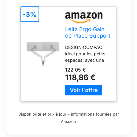
-3%
Leitz Ergo Gain
de Place Support
Double écran
DESIGN COMPACT :
Ergonomique :
idéal pour les petits
Bras articulés
espaces, avec une
pour moniteurs
ergonomie visuelle
17'' à 32'',
122,05 €
optimale. Système de
inclinables,
118,86 €
gestion des câbles
orientables,
intégré pour un
Rotation, Charge
espace de travail
Totale Jusqu’à 18
propre et bien
kg, VESA, Gris
organisé
Clair, 65370085
AJUSTEMENT : Bras
Disponibilité et prix à jour – informations fournies par
assisté par ressort
Amazon
pour écran 17" à 32"
(jusqu’à 9 kg).