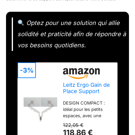
Optez pour une solution qui allie
solidité et praticité afin de répondre à
vos besoins quotidiens.
-3%
Leitz Ergo Gain de
Place Support
Double écran
DESIGN COMPACT :
Ergonomique :
idéal pour les petits
Bras articulés
espaces, avec une
pour moniteurs
ergonomie visuelle
17'' à 32'',
122,05 €
optimale. Système de
inclinables,
118,86 €
gestion des câbles