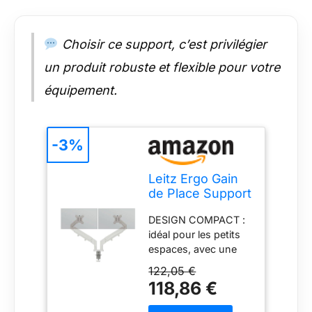
et des épaules. Les
deux écrans se
règlent
Choisir ce support, c’est privilégier
indépendamment
un produit robuste et flexible pour votre
pour une
configuration sur-
équipement.
mesure
CERTIFICATIONS :
Recommandé par
-3%
l’Institut IGR (DIN
26800 EN ISO 15537)
et certifié TÜV
Leitz Ergo Gain
INCLUS: 1 x Support
de Place Support
double écran Leitz
Double écran
Ergo gain de place.
DESIGN COMPACT :
Ergonomique :
Livré avec tous les
idéal pour les petits
Bras articulés
outils nécessaires au
espaces, avec une
pour moniteurs
montage et aux
ergonomie visuelle
17'' à 32'',
122,05 €
réglages, gris clair,
optimale. Système de
inclinables,
118,86 €
65370085
gestion des câbles
orientables,
intégré pour un
Rotation, Charge