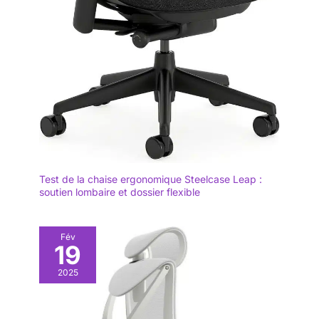
Montage en minutes – du carton
à un bras ecran stable plus vite
que vous ne pensez. Grâce à la
plaque VESA InstaMount sans
outil, votre moniteur s'enclenche
d'un clic sécurisé – plus besoin
de lutter pour aligner les vis.
Avec ses pièces simplifiées,
vous êtes prêt en minutes. Une
installation sans frustration –
créez un bureau minimaliste et
cachez les fils.
Test de la chaise ergonomique Steelcase Leap :
soutien lombaire et dossier flexible
Fév
19
2025