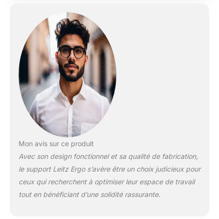
Inclinaison de l’écran
±55°, rotation
horizontale et
verticale jusqu’à 180°,
pivot gauche/droite
±90°, réglable à une
main INSTALLATION
FACILE : Plaque
VESA 75/100 mm
détachable à
dégagement rapide.
Fixation par pince
antidérapante ou
perçage, compatible
Mon avis sur ce produit
avec bureaux de 10 à
80 mm, assurant
Avec son design fonctionnel et sa qualité de fabrication,
stabilité et protection
le support Leitz Ergo s’avère être un choix judicieux pour
CONFORT
ceux qui recherchent à optimiser leur espace de travail
ERGONOMIQUE :
tout en bénéficiant d’une solidité rassurante.
Améliore la posture,
l'alignement des
yeux, confort du cou