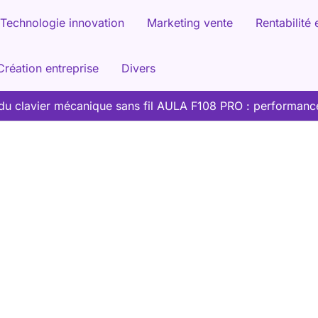
Technologie innovation
Marketing vente
Rentabilité 
Création entreprise
Divers
 du clavier mécanique sans fil AULA F108 PRO : performance