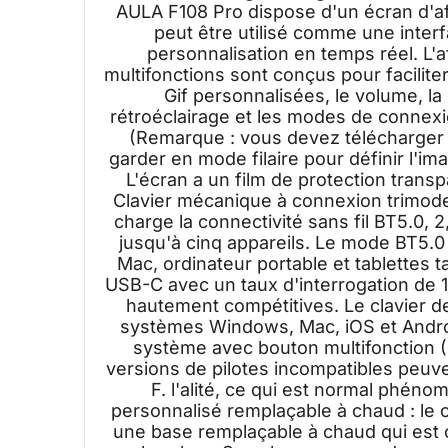
AULA F108 Pro dispose d'un écran d'aff
peut être utilisé comme une interfa
personnalisation en temps réel. L'a
multifonctions sont conçus pour facilite
Gif personnalisées, le volume, la d
rétroéclairage et les modes de connexio
(Remarque : vous devez télécharger l
garder en mode filaire pour définir l'ima
L'écran a un film de protection transpa
Clavier mécanique à connexion trimode 
charge la connectivité sans fil BT5.0, 
jusqu'à cinq appareils. Le mode BT5.
Mac, ordinateur portable et tablettes t
USB-C avec un taux d'interrogation de 1
hautement compétitives. Le clavier d
systèmes Windows, Mac, iOS et Andro
système avec bouton multifonction (
versions de pilotes incompatibles peuv
F. l'alité, ce qui est normal phéno
personnalisé remplaçable à chaud : le cl
une base remplaçable à chaud qui est 