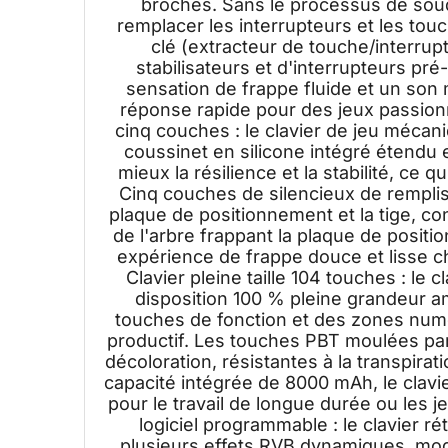
broches. Sans le processus de soudu
remplacer les interrupteurs et les tou
clé (extracteur de touche/interrupt
stabilisateurs et d'interrupteurs pré
sensation de frappe fluide et un son
réponse rapide pour des jeux passion
cinq couches : le clavier de jeu mécan
coussinet en silicone intégré étendu 
mieux la résilience et la stabilité, ce 
Cinq couches de silencieux de remplis
plaque de positionnement et la tige, con
de l'arbre frappant la plaque de positi
expérience de frappe douce et lisse c
Clavier pleine taille 104 touches : le
disposition 100 % pleine grandeur a
touches de fonction et des zones numé
productif. Les touches PBT moulées par 
décoloration, résistantes à la transpira
capacité intégrée de 8000 mAh, le clav
pour le travail de longue durée ou les 
logiciel programmable : le clavier r
plusieurs effets RVB dynamiques, mo