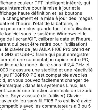
ichage couleur TFT intelligent intégré, qui
ce interactive pour la mise à jour et la
ffichage haute définition et les boutons
r le changement et la mise à jour des images
ate et l'heure, l'état de la batterie, le
n pour une plus grande facilité d'utilisation
e logiciel sous le système Windows et le
ge de l'écran/GIF, calibrer la date et l'heure.
rent qui peut être retiré pour l'utilisation)
: le clavier de jeu AULA F108 Pro prend en
2,4 GHz et USB-C filaire qui peut enregistrer
0 permet une commutation rapide entre PC,
andis que le mode filaire sans fil 2,4 GHz et
000 Hz assure une stabilité et une réactivité
e jeu F108PRO PC est compatible avec les
id, et vous pouvez facilement changer de
Remarque : dans les systèmes Linux, les
ent causer une fonction anormale de la zone
mène. Soyez assuré de l'utiliser) Clavier
avier de jeu sans fil F108 Pro est livré avec
compatible avec les commutateurs à 3 ou 5