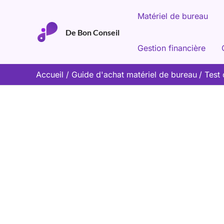
Aller
Matériel de bureau
au
De Bon Conseil
contenu
Gestion financière
Accueil
Guide d'achat matériel de bureau
Test