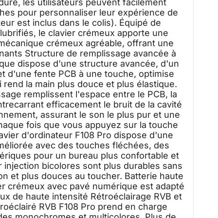
re, les utilisateurs peuvent facilement
ches pour personnaliser leur expérience de
eur est inclus dans le colis). Équipé de
-lubrifiés, le clavier crémeux apporte une
 mécanique crémeux agréable, offrant une
nants Structure de remplissage avancée à
ique dispose d'une structure avancée, d'un
et d'une fente PCB à une touche, optimise
qui rend la main plus douce et plus élastique.
sage remplissent l'espace entre le PCB, la
trecarrant efficacement le bruit de la cavité
onnement, assurant le son le plus pur et une
haque fois que vous appuyez sur la touche
 clavier d'ordinateur F108 Pro dispose d'une
méliorée avec des touches fléchées, des
riques pour un bureau plus confortable et
injection bicolores sont plus durables sans
tion et plus douces au toucher. Batterie haute
ier crémeux avec pavé numérique est adapté
jeux de haute intensité Rétroéclairage RVB et
étroéclairé RVB F108 Pro prend en charge
des monochromes et multicolores. Plus de