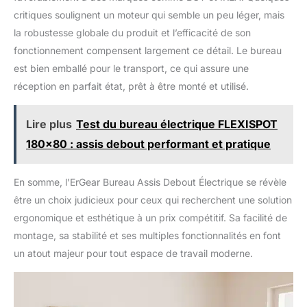
intelligent. Réglez
critiques soulignent un moteur qui semble un peu léger, mais
intuitivement la hauteur
la robustesse globale du produit et l’efficacité de son
du bureau debout
fonctionnement compensent largement ce détail. Le bureau
électrique en un seul
est bien emballé pour le transport, ce qui assure une
geste et utilisez 4
préréglages de mémoire
réception en parfait état, prêt à être monté et utilisé.
réglables pour
enregistrer vos positions
Lire plus
Test du bureau électrique FLEXISPOT
assises et debout
préférées. Que vous
180x80 : assis debout performant et pratique
travailliez, jouiez ou
travailliez en multitâche,
En somme, l’ErGear Bureau Assis Debout Électrique se révèle
le changement entre les
postures n'a jamais été
être un choix judicieux pour ceux qui recherchent une solution
aussi facile avec ce
ergonomique et esthétique à un prix compétitif. Sa facilité de
bureau électrique
montage, sa stabilité et ses multiples fonctionnalités en font
ergonomique réglable en
un atout majeur pour tout espace de travail moderne.
hauteur. 【Montage
rapide et facile】Gagnez
du temps et des efforts
avec un processus de