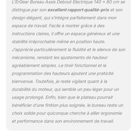
L’ErGear Bureau Assis Debout Électrique 140 x 80 cm se
tiroirs dispose d’un tiroir
intégré durable équipé de
distingue par son
excellent rapport qualité-prix
et son
glissières à mouvement
design élégant, qui s’intègre parfaitement dans mon
fluide. Le plus petit tiroir
espace de travail. Facile à monter grâce à des
(bureau 120 x 60 cm) de
instructions claires, il offre un espace généreux et une
ce bureau assis-debout
est parfait pour ranger le
stabilité irréprochable même en position haute.
papier et les fournitures
J’apprécie particulièrement la fluidité et le silence de son
de bureau selon les
mécanisme, rendant les ajustements de hauteur
normes internationales,
agréablement simples. Le tiroir fonctionnel et la
tandis que les plus
grands tiroirs (bureau
programmation des hauteurs ajoutent une praticité
140 x 80 cm ou bureau
bienvenue. Toutefois, je reste vigilant quant à la
160 x 80 cm) peuvent
durabilité du moteur, qui semble un peu léger pour un
accueillir un ordinateur
usage prolongé. Enfin, bien que le plateau pourrait
portable. Conçu pour
bénéficier d’une finition plus soignée, le bureau reste un
durer : ce bureau fiable et
réglable en hauteur a été
choix solide pour quiconque cherche à allier ergonomie
conçu pour des
et performance dans son environnement de travail.
performances à long
terme et dispose d'un