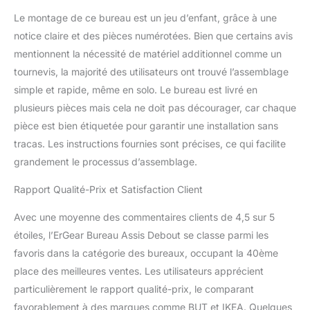
terme et dispose d'un
design de pieds en forme
Le montage de ce bureau est un jeu d’enfant, grâce à une
de T qui offre plus de
notice claire et des pièces numérotées. Bien que certains avis
stabilité que les pieds
mentionnent la nécessité de matériel additionnel comme un
traditionnels en forme de
tournevis, la majorité des utilisateurs ont trouvé l’assemblage
C. Son cadre robuste
peut supporter jusqu'à
simple et rapide, même en solo. Le bureau est livré en
80 kg pour contenir
plusieurs pièces mais cela ne doit pas décourager, car chaque
plusieurs écrans,
pièce est bien étiquetée pour garantir une installation sans
ordinateurs portables et
tracas. Les instructions fournies sont précises, ce qui facilite
accessoires de bureau.
Testé pour 50 000 cycles
grandement le processus d’assemblage.
de levage, le bureau
Rapport Qualité-Prix et Satisfaction Client
réglable en hauteur
assure un
Avec une moyenne des commentaires clients de 4,5 sur 5
fonctionnement fluide,
constant et fiable au
étoiles, l’ErGear Bureau Assis Debout se classe parmi les
quotidien. Contrôle par
favoris dans la catégorie des bureaux, occupant la 40ème
simple pression d'un
place des meilleures ventes. Les utilisateurs apprécient
bouton - Profitez d'un
particulièrement le rapport qualité-prix, le comparant
contrôle sans effort avec
le panneau LED
favorablement à des marques comme BUT et IKEA. Quelques