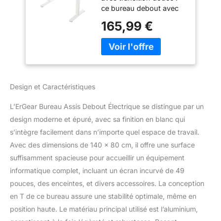
ce bureau debout avec
planche à langer vous
165,99 €
permet de passer
facilement du siège à la
position debout, grâce à
son système de levage
motorisé silencieux mais
puissant. Conçu pour
Design et Caractéristiques
améliorer votre
expérience, il assure des
L’ErGear Bureau Assis Debout Électrique se distingue par un
transitions fluides et
design moderne et épuré, avec sa finition en blanc qui
silencieuses pendant
s’intègre facilement dans n’importe quel espace de travail.
que vous travaillez. La
hauteur réglable varie de
Avec des dimensions de 140 x 80 cm, il offre une surface
71 cm à 115 cm et
suffisamment spacieuse pour accueillir un équipement
s’adapte parfaitement
informatique complet, incluant un écran incurvé de 49
aux exigences
pouces, des enceintes, et divers accessoires. La conception
individuelles. 【Système
de tiroirs supérieur】
en T de ce bureau assure une stabilité optimale, même en
Contrairement aux
position haute. Le matériau principal utilisé est l’aluminium,
alternatives en tissu