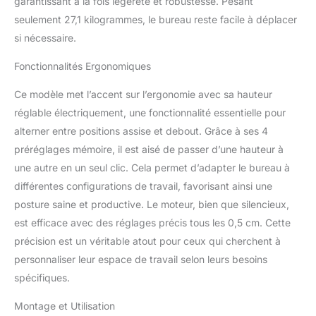
garantissant à la fois légèreté et robustesse. Pesant
ternes, ce bureau avec
seulement 27,1 kilogrammes, le bureau reste facile à déplacer
tiroirs dispose d’un tiroir
intégré durable équipé de
si nécessaire.
glissières à mouvement
fluide. Le plus petit tiroir
Fonctionnalités Ergonomiques
(bureau 120 x 60 cm) de
Ce modèle met l’accent sur l’ergonomie avec sa hauteur
ce bureau assis-debout
est parfait pour ranger le
réglable électriquement, une fonctionnalité essentielle pour
papier et les fournitures
alterner entre positions assise et debout. Grâce à ses 4
de bureau selon les
préréglages mémoire, il est aisé de passer d’une hauteur à
normes internationales,
une autre en un seul clic. Cela permet d’adapter le bureau à
tandis que les plus
grands tiroirs (bureau
différentes configurations de travail, favorisant ainsi une
140 x 80 cm ou bureau
posture saine et productive. Le moteur, bien que silencieux,
160 x 80 cm) peuvent
est efficace avec des réglages précis tous les 0,5 cm. Cette
accueillir un ordinateur
précision est un véritable atout pour ceux qui cherchent à
portable. Conçu pour
durer : ce bureau fiable et
personnaliser leur espace de travail selon leurs besoins
réglable en hauteur a été
spécifiques.
conçu pour des
performances à long
Montage et Utilisation