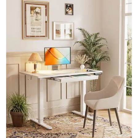
configuration simplifié.
Des instructions claires
facilitent le montage de
votre bureau blanc, ce
qui vous permet de
travailler de manière
productive en un rien de
temps. Deux passe-
câbles maintiennent les
câbles bien rangés et un
crochet latéral pratique
peut accueillir des
écouteurs ou des
poches pour garantir que
ce bureau debout avec
espace de rangement
garde votre espace de
travail fonctionnel et bien
rangé.