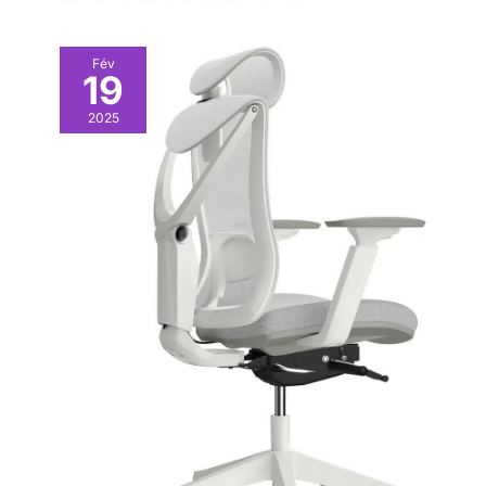
poches pour garantir que
ce bureau debout avec
espace de rangement
Fév
19
garde votre espace de
travail fonctionnel et bien
2025
rangé.