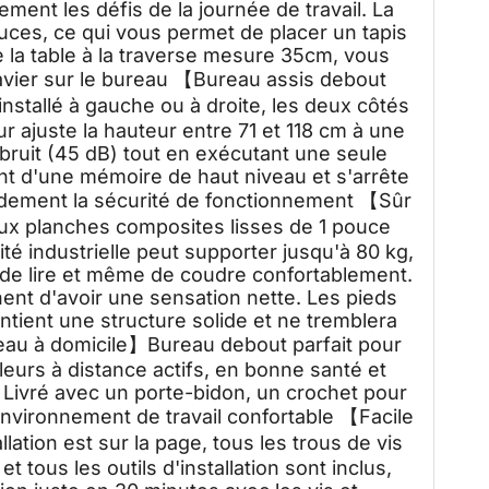
ment les défis de la journée de travail. La
uces, ce qui vous permet de placer un tapis
de la table à la traverse mesure 35cm, vous
lavier sur le bureau 【Bureau assis debout
nstallé à gauche ou à droite, les deux côtés
r ajuste la hauteur entre 71 et 118 cm à une
bruit (45 dB) tout en exécutant une seule
t d'une mémoire de haut niveau et s'arrête
randement la sécurité de fonctionnement 【Sûr
x planches composites lisses de 1 pouce
ité industrielle peut supporter jusqu'à 80 kg,
r, de lire et même de coudre confortablement.
nt d'avoir une sensation nette. Les pieds
intient une structure solide et ne tremblera
au à domicile】Bureau debout parfait pour
lleurs à distance actifs, en bonne santé et
e. Livré avec un porte-bidon, un crochet pour
nvironnement de travail confortable 【Facile
allation est sur la page, tous les trous de vis
 tous les outils d'installation sont inclus,