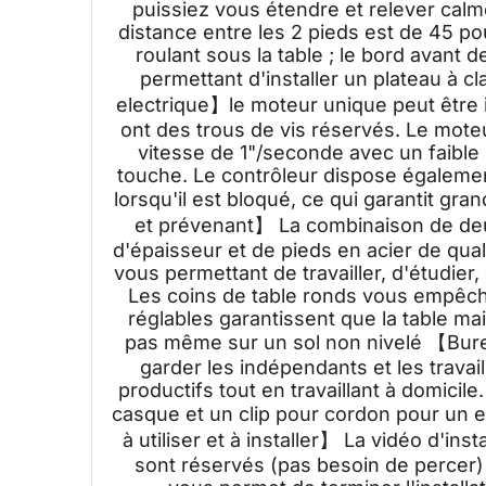
puissiez vous étendre et relever calme
distance entre les 2 pieds est de 45 po
roulant sous la table ; le bord avant 
permettant d'installer un plateau à c
electrique】le moteur unique peut être i
ont des trous de vis réservés. Le moteu
vitesse de 1"/seconde avec un faible 
touche. Le contrôleur dispose égalemen
lorsqu'il est bloqué, ce qui garantit g
et prévenant】 La combinaison de deu
d'épaisseur et de pieds en acier de qual
vous permettant de travailler, d'étudie
Les coins de table ronds vous empêche
réglables garantissent que la table ma
pas même sur un sol non nivelé 【Bure
garder les indépendants et les travai
productifs tout en travaillant à domicil
casque et un clip pour cordon pour un e
à utiliser et à installer】 La vidéo d'inst
sont réservés (pas besoin de percer) et