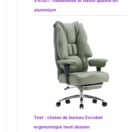
V101G1 : robustesse et haute qualité en
aluminium
Test : chaise de bureau Excebet
ergonomique haut dossier