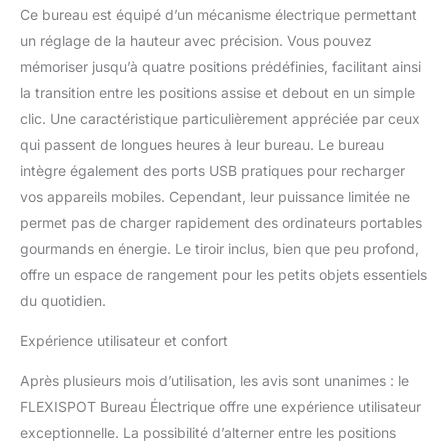
monte en seulement 10 à
Ce bureau est équipé d’un mécanisme électrique permettant
15 minutes. Profitez
un réglage de la hauteur avec précision. Vous pouvez
rapidement d’un espace
mémoriser jusqu’à quatre positions prédéfinies, facilitant ainsi
de travail chic,
la transition entre les positions assise et debout en un simple
fonctionnel et polyvalent,
aussi bien pour le
clic. Une caractéristique particulièrement appréciée par ceux
télétravail que pour un
qui passent de longues heures à leur bureau. Le bureau
coin beauté élégant dans
intègre également des ports USB pratiques pour recharger
votre chambre. ESPACE
vos appareils mobiles. Cependant, leur puissance limitée ne
DE RANGEMENT
PRATIQUE ET
permet pas de charger rapidement des ordinateurs portables
POLYVALENT: Les tiroirs
gourmands en énergie. Le tiroir inclus, bien que peu profond,
intégrés permettent de
offre un espace de rangement pour les petits objets essentiels
ranger facilement
du quotidien.
fournitures de bureau et
effets personnels. Idéal
Expérience utilisateur et confort
pour organiser
documents, carnets,
Après plusieurs mois d’utilisation, les avis sont unanimes : le
maquillage, rouge à
FLEXISPOT Bureau Électrique offre une expérience utilisateur
lèvres, miroir ou petits
accessoires, chaque
exceptionnelle. La possibilité d’alterner entre les positions