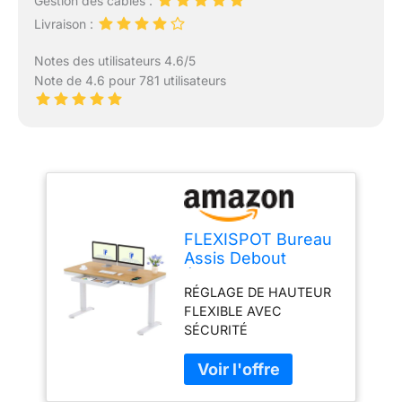
Gestion des câbles :
Livraison :
Notes des utilisateurs 4.6/5
Note de 4.6 pour 781 utilisateurs
FLEXISPOT Bureau
Assis Debout
Électrique 140
RÉGLAGE DE HAUTEUR
x70cm avec
FLEXIBLE AVEC
Affichage
SÉCURITÉ
LED,Fonction
INTELLIGENTE: Ce
Mémoire et Port
bureau ergonomique
USB,Table
s'ajuste en douceur
Électrique avec