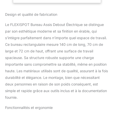
entre 73,5 et 118 cm,
Tiroir pour Bureau à
idéal pour toute la famille.
Domicile (Érable)
Design et qualité de fabrication
Trouvez facilement la
hauteur parfaite pour
Le FLEXISPOT Bureau Assis Debout Électrique se distingue
travailler confortablement
tout en adoptant une
par son esthétique moderne et sa finition en érable, qui
posture saine. Équipé
s’intègre parfaitement dans n’importe quel espace de travail.
d’un système anti-
Ce bureau rectangulaire mesure 140 cm de long, 70 cm de
collision avec fonction de
large et 72 cm de haut, offrant une surface de travail
retour automatique en
cas d’obstacle, il protège
spacieuse. Sa structure robuste supporte une charge
enfants, animaux
importante sans compromettre sa stabilité, même en position
domestiques et objets
haute. Les matériaux utilisés sont de qualité, assurant à la fois
placés sous le bureau
durabilité et élégance. Le montage, bien que nécessitant
pour une utilisation en
deux personnes en raison de son poids conséquent, est
toute sérénité.
ASSEMBLAGE RAPIDE
simple et rapide grâce aux outils inclus et à la documentation
ET SANS EFFORT: Grâce
fournie.
à son design simple et
intuitif, ce bureau
Fonctionnalités et ergonomie
réglable en hauteur se