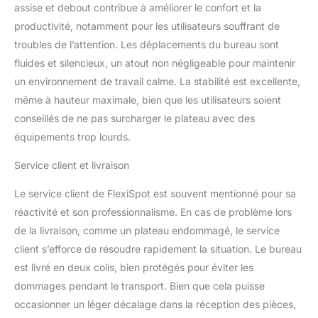
chose trouve sa place
assise et debout contribue à améliorer le confort et la
pour un espace toujours
productivité, notamment pour les utilisateurs souffrant de
ordonné et raffiné.
troubles de l’attention. Les déplacements du bureau sont
PANNEAU DE
CONTRÔLE
fluides et silencieux, un atout non négligeable pour maintenir
INTELLIGENT ET PORTS
un environnement de travail calme. La stabilité est excellente,
USB: Le panneau intuitif
même à hauteur maximale, bien que les utilisateurs soient
propose quatre hauteurs
conseillés de ne pas surcharger le plateau avec des
programmables pour
ajuster votre position en
équipements trop lourds.
un instant. Les ports
Service client et livraison
Type C et Type A
intégrés permettent de
Le service client de FlexiSpot est souvent mentionné pour sa
charger plusieurs
appareils simultanément.
réactivité et son professionnalisme. En cas de problème lors
La structure stable laisse
de la livraison, comme un plateau endommagé, le service
suffisamment d’espace
client s’efforce de résoudre rapidement la situation. Le bureau
sous le bureau pour
est livré en deux colis, bien protégés pour éviter les
placer des boîtes de
rangement sans crainte
dommages pendant le transport. Bien que cela puisse
grâce au système de
occasionner un léger décalage dans la réception des pièces,
sécurité intégré.