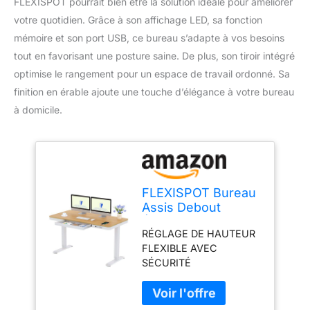
FLEXISPOT pourrait bien être la solution idéale pour améliorer
votre quotidien. Grâce à son affichage LED, sa fonction
mémoire et son port USB, ce bureau s’adapte à vos besoins
tout en favorisant une posture saine. De plus, son tiroir intégré
optimise le rangement pour un espace de travail ordonné. Sa
finition en érable ajoute une touche d’élégance à votre bureau
à domicile.
FLEXISPOT Bureau
Assis Debout
Électrique 140
RÉGLAGE DE HAUTEUR
x70cm avec
FLEXIBLE AVEC
Affichage
SÉCURITÉ
LED,Fonction
INTELLIGENTE: Ce
Mémoire et Port
bureau ergonomique
USB,Table
s'ajuste en douceur
Électrique avec