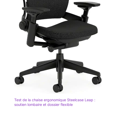
pour garantir stabilité et
durabilité. Bénéficiez
également d’une garantie
de 7 ans pour une
tranquillité d’esprit
durable. Notre service
client reste à votre
écoute et vous
accompagne sous 24
heures pour assurer
votre satisfaction totale.
Test de la chaise ergonomique Steelcase Leap :
soutien lombaire et dossier flexible