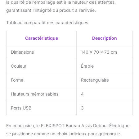
la qualité de l’emballage est à la hauteur des attentes,
QUALITÉ ET
garantissant l’intégrité du produit à l’arrivée.
ERGONOMIE FLEXISPOT:
Chez FLEXISPOT, nous
Tableau comparatif des caractéristiques
concevons des meubles
respectant les normes
ergonomiques les plus
Caractéristique
Description
exigeantes. Chaque
produit est
Dimensions
140 x 70 x 72 cm
soigneusement testé
pour garantir stabilité et
Couleur
Érable
durabilité. Bénéficiez
également d’une garantie
Forme
Rectangulaire
de 7 ans pour une
tranquillité d’esprit
Hauteurs mémorisables
4
durable. Notre service
client reste à votre
Ports USB
3
écoute et vous
accompagne sous 24
heures pour assurer
En conclusion, le FLEXISPOT Bureau Assis Debout Électrique
votre satisfaction totale.
se positionne comme un choix judicieux pour quiconque