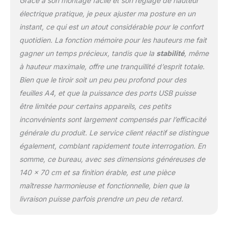
Grâce à son montage facile et son réglage de hauteur
15 minutes. Profitez
électrique pratique, je peux ajuster ma posture en un
rapidement d’un espace
instant, ce qui est un atout considérable pour le confort
de travail chic,
quotidien. La fonction mémoire pour les hauteurs me fait
fonctionnel et polyvalent,
aussi bien pour le
gagner un temps précieux, tandis que la
stabilité
, même
télétravail que pour un
à hauteur maximale, offre une tranquillité d’esprit totale.
coin beauté élégant dans
Bien que le tiroir soit un peu peu profond pour des
votre chambre. ESPACE
feuilles A4, et que la puissance des ports USB puisse
DE RANGEMENT
PRATIQUE ET
être limitée pour certains appareils, ces petits
POLYVALENT: Les tiroirs
inconvénients sont largement compensés par l’efficacité
intégrés permettent de
générale du produit. Le service client réactif se distingue
ranger facilement
également, comblant rapidement toute interrogation. En
fournitures de bureau et
effets personnels. Idéal
somme, ce bureau, avec ses dimensions généreuses de
pour organiser
140 x 70 cm et sa finition érable, est une pièce
documents, carnets,
maîtresse harmonieuse et fonctionnelle, bien que la
maquillage, rouge à
livraison puisse parfois prendre un peu de retard.
lèvres, miroir ou petits
accessoires, chaque
chose trouve sa place