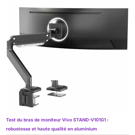
Test du bras de moniteur Vivo STAND-V101G1 :
robustesse et haute qualité en aluminium