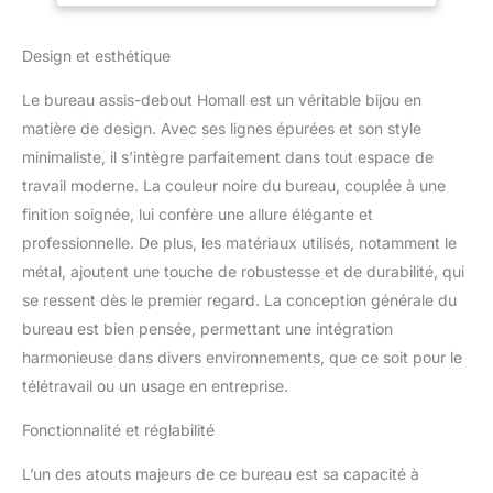
problèmes de dos et de
cou. Ce pupitre apporte
Design et esthétique
une manière saine de
travailler, vous permet
Le bureau assis-debout Homall est un véritable bijou en
d'alterner entre la
position assise et debout
matière de design. Avec ses lignes épurées et son style
pour travailler, soulage
minimaliste, il s’intègre parfaitement dans tout espace de
l'engourdissement des
travail moderne. La couleur noire du bureau, couplée à une
jambes et la fatigue du
finition soignée, lui confère une allure élégante et
corps due à une position
assise prolongée, rend
professionnelle. De plus, les matériaux utilisés, notamment le
votre énergie plus
métal, ajoutent une touche de robustesse et de durabilité, qui
concentrée.
se ressent dès le premier regard. La conception générale du
【Excellente stabilité】.
bureau est bien pensée, permettant une intégration
Grâce à sa construction
harmonieuse dans divers environnements, que ce soit pour le
entièrement en acier, le
cadre du bureau peut
télétravail ou un usage en entreprise.
supporter jusqu'à 80 kg,
ce qui lui confère une
Fonctionnalité et réglabilité
stabilité et une durabilité
maximales. Toujours
L’un des atouts majeurs de ce bureau est sa capacité à