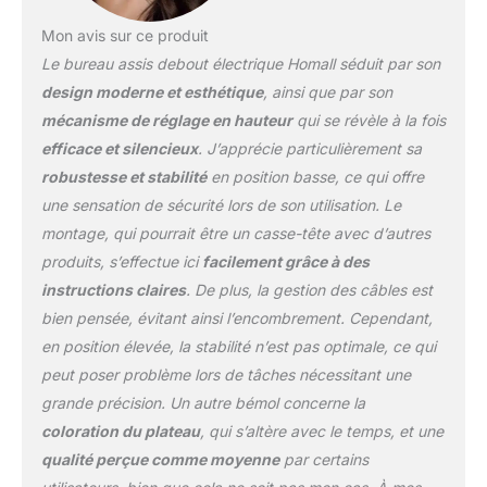
Grâce à sa construction
Mon avis sur ce produit
entièrement en acier, le
cadre du bureau peut
Le bureau assis debout électrique Homall séduit par son
supporter jusqu'à 80 kg,
design moderne et esthétique
, ainsi que par son
ce qui lui confère une
mécanisme de réglage en hauteur
qui se révèle à la fois
stabilité et une durabilité
efficace et silencieux
. J’apprécie particulièrement sa
maximales. Toujours
aussi stable et sûr après
robustesse et stabilité
en position basse, ce qui offre
50 000 tests.
【3
une sensation de sécurité lors de son utilisation. Le
hauteurs à mémoire
montage, qui pourrait être un casse-tête avec d’autres
libèrent vos mains】
produits, s’effectue ici
facilement grâce à des
Profitez des avantages
pour la santé d'un
instructions claires
. De plus, la gestion des câbles est
pupitre réglable en
bien pensée, évitant ainsi l’encombrement. Cependant,
hauteur avec 3 réglages
en position élevée, la stabilité n’est pas optimale, ce qui
de hauteur
peut poser problème lors de tâches nécessitant une
programmables pour des
transitions rapides et
grande précision. Un autre bémol concerne la
faciles et une plage de
coloration du plateau
, qui s’altère avec le temps, et une
hauteur de 72 à 116 cm.
qualité perçue comme moyenne
par certains
【Grand plateau en