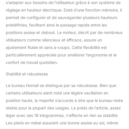
aussi stable et sûr après
s’adapter aux besoins de l’utilisateur grâce à son système de
50 000 tests.
【3
réglage en hauteur électrique. Doté d’une fonction mémoire, il
hauteurs à mémoire
permet de configurer et de sauvegarder plusieurs hauteurs
libèrent vos mains】
prédéfinies, facilitant ainsi le passage rapide entre les
Profitez des avantages
pour la santé d'un
positions assise et debout. Le moteur, décrit par de nombreux
pupitre réglable en
utilisateurs comme silencieux et efficace, assure un
hauteur avec 3 réglages
ajustement fluide et sans à-coups. Cette flexibilité est
de hauteur
particulièrement appréciée pour améliorer l’ergonomie et le
programmables pour des
transitions rapides et
confort de travail quotidien.
faciles et une plage de
hauteur de 72 à 116 cm.
Stabilité et robustesse
【Grand plateau en
Le bureau Homall se distingue par sa robustesse. Bien que
bois】. Le plateau de la
table présente un motif
certains utilisateurs aient noté une légère oscillation en
en bois qui est à la fois à
position haute, la majorité s’accorde à dire que le bureau reste
la mode et esthétique. Le
stable pour la plupart des usages. Le poids de l’article, assez
plateau de table offre
léger avec ses 18 kilogrammes, n’affecte en rien sa stabilité.
suffisamment de place
pour un ordinateur, un
Les pieds en métal assurent une bonne assise au sol, même
ordinateur portable, des