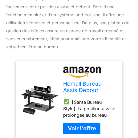
facilement entre position assise et debout. Doté d’une
fonction mémoire et d’un système anti-collision, il offre une
utilisation sécurisée et personnalisée. De plus, son plateau de
gestion des câbles assure un espace de travail ordonné et
sans encombrement, idéal pour améliorer votre efficacité et
votre bien-être au bureau.
Homall Bureau
Assis Debout
Électrique 160×80
【Santé Bureau
cm, Réglable en
Style】La position assise
Hauteur, Noir
prolongée au bureau
exerce une forte
pression sur notre corps
et entraîne des