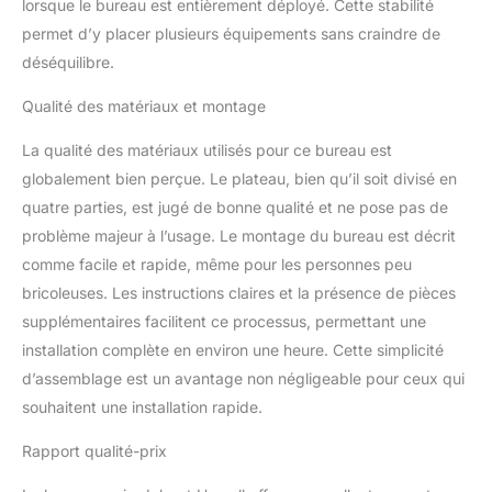
lorsque le bureau est entièrement déployé. Cette stabilité
dossiers de travail, une
permet d’y placer plusieurs équipements sans craindre de
imprimante et d'autres
déséquilibre.
fournitures de bureau.
Veuillez noter que le
Qualité des matériaux et montage
plateau de table se
compose de quatre
La qualité des matériaux utilisés pour ce bureau est
parties, il n'est pas livré
globalement bien perçue. Le plateau, bien qu’il soit divisé en
en une seule pièce
complète.
【Service
quatre parties, est jugé de bonne qualité et ne pose pas de
client】Nous vous
problème majeur à l’usage. Le montage du bureau est décrit
enverrons le mode
comme facile et rapide, même pour les personnes peu
d'emploi détaillé avec
bricoleuses. Les instructions claires et la présence de pièces
tous les accessoires
pour que vous puissiez
supplémentaires facilitent ce processus, permettant une
facilement assembler la
installation complète en environ une heure. Cette simplicité
table. Nous offrons aux
d’assemblage est un avantage non négligeable pour ceux qui
utilisateurs un service de
souhaitent une installation rapide.
retour gratuit et
inconditionnel de 30
Rapport qualité-prix
jours et un service de
remplacement ou de