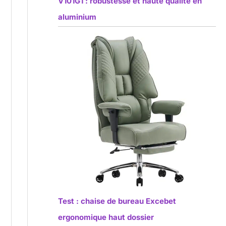
V101G1 : robustesse et haute qualité en
aluminium
Test : chaise de bureau Excebet
ergonomique haut dossier