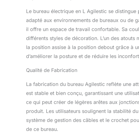
robuste et m
la conceptio
Le bureau électrique en L Agilestic se distingu
réglable en 
adapté aux environnements de bureaux ou de g
à un moteur
internationau
il offre un espace de travail confortable. Sa co
terme. 【Tech
différents styles de décoration. L’un des atouts
rencontre u
la position assise à la position debout grâce à 
de 2 cm afin
Le processus
d’améliorer la posture et de réduire les inconfor
extrêmement
instructions 
Qualité de Fabrication
vidéos d'inst
questions ou
La fabrication du bureau Agilestic reflète une att
l'utilisation
est stable et bien conçu, garantissant une utilisa
ce qui peut créer de légères arêtes aux jonctio
produit. Les utilisateurs soulignent la stabilité
système de gestion des câbles et le crochet pour 
de ce bureau.