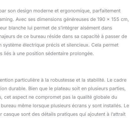
oteur durable】 Le cadre en acier de qualité industrielle et
n structurelle en forme de T permettent à ce bureau
e par son design moderne et ergonomique, parfaitement
hauteur de supporter un poids maximal de 80 kg. Associé
aming. Avec ses dimensions généreuses de 190 x 155 cm,
 qui a passé avec succès 50 000 tests de levage
x, il est garanti stable et fiable pour une utilisation à long
uleur blanche lui permet de s’intégrer aisément dans
nologie anti-collision】 Si le bureau réglable en hauteur
 majeurs de ce bureau réside dans sa capacité à passer de
n obstacle pendant sa montée, il recule automatiquement
un système électrique précis et silencieux. Cela permet
 d'éviter tout dommage ou blessure. 【Installation facile】
 d'installation de ce bureau réglable en hauteur est
ts liés à une position sédentaire prolongée.
 simple et ne nécessite que quelques étapes. Les
d'installation et les outils sont inclus dans le colis, et des
allation sont fournies à titre de référence. Si vous avez des
 des demandes de garantie concernant l'installation ou
ention particulière à la robustesse et la stabilité. Le cadre
, n'hésitez pas à nous contacter.
tion durable. Bien que le plateau soit en plusieurs parties,
ns, cet aspect ne compromet pas la qualité globale du
 du bureau même lorsque plusieurs écrans y sont installés. Le
casque sont des détails pratiques qui ajoutent à l’attrait