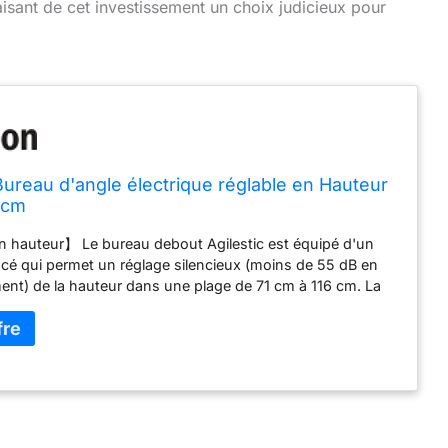
aisant de cet investissement un choix judicieux pour
 Bureau d'angle électrique réglable en Hauteur
 cm
n hauteur】 Le bureau debout Agilestic est équipé d'un
cé qui permet un réglage silencieux (moins de 55 dB en
nt) de la hauteur dans une plage de 71 cm à 116 cm. La
 être ajustée en fonction des besoins individuels de
 et enregistrée à l'aide de 3 boutons de mémoire.
 en L】 Le bureau extra-large en forme de L offre un
 de travail et peut être adapté de manière flexible à
el coin de la maison. Le plateau de table est fabriqué à
tériaux à faible teneur en composés organiques volatils
ond aux normes nationales de qualité de l'air. 【Cadre