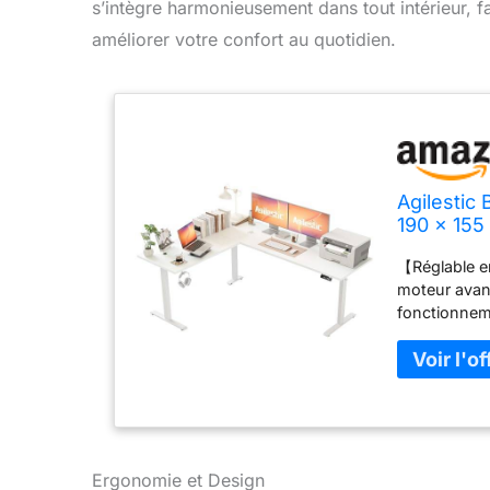
s’intègre harmonieusement dans tout intérieur, f
améliorer votre confort au quotidien.
Agilestic
190 x 155
【Réglable e
moteur avan
fonctionneme
hauteur peut
l'utilisateur
【Conception
grand espace
n'importe qu
partir de ma
(COV) et rép
Ergonomie et Design