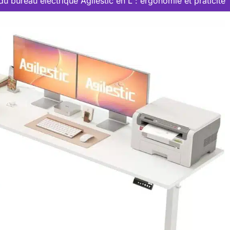
du bureau électrique Agilestic en L : ergonomie et praticité