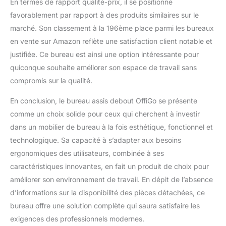
En termes de rapport qualité-prix, il se positionne
expérience en
favorablement par rapport à des produits similaires sur le
installation, l'assemblage
marché. Son classement à la 196ème place parmi les bureaux
peut être réalisé
facilement. La
en vente sur Amazon reflète une satisfaction client notable et
conception unique de la
justifiée. Ce bureau est ainsi une option intéressante pour
structure en acier facilite
quiconque souhaite améliorer son espace de travail sans
l’installation. En même
compromis sur la qualité.
temps, elle est équipée
d'une gamme complète
En conclusion, le bureau assis debout OffiGo se présente
d'outils d'installation, et
chaque accessoire
comme un choix solide pour ceux qui cherchent à investir
possède une étiquette
dans un mobilier de bureau à la fois esthétique, fonctionnel et
claire afin que vous
technologique. Sa capacité à s’adapter aux besoins
puissiez facilement
ergonomiques des utilisateurs, combinée à ses
terminer l'assemblage de
la table élévatrice.
caractéristiques innovantes, en fait un produit de choix pour
améliorer son environnement de travail. En dépit de l’absence
d’informations sur la disponibilité des pièces détachées, ce
bureau offre une solution complète qui saura satisfaire les
exigences des professionnels modernes.