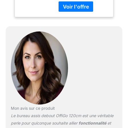
facilement ajusté à votre
hauteur préférée. Il a une
plage de levage de 78 cm
à 120 cm, un levage
fluide et silencieux, un
réglage de la hauteur
fluide et précis et un
niveau sonore compris
entre 45 dB et 55 dB.
Bureau en bois certifié
FSC. Le levage
intelligent, les paramètres
personnalisés et la
commutation rapide
rendent votre travail et
votre vie plus
confortables, pratiques
et efficaces. 2 Tiroirs &
Mon avis sur ce produit
Support pour Ecran &
Le bureau assis debout OffiGo 120cm est une véritable
Plateau pour Clavier : les
tiroirs en tissu et le
perle pour quiconque souhaite allier
fonctionnalité
et