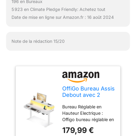
196 en Bureaux
5 923 en Climate Pledge Friendly: Achetez tout
Date de mise en ligne sur Amazon.fr : 16 août 2024
Note de la rédaction 15/20
OffiGo Bureau Assis
Debout avec 2
Tiroirs, Bureau
Bureau Réglable en
Electrique 120cm,
Hauteur Electrique :
Blanc
Offigo bureau réglable en
hauteur avec 3 boutons
179,99 €
mémoire peut être