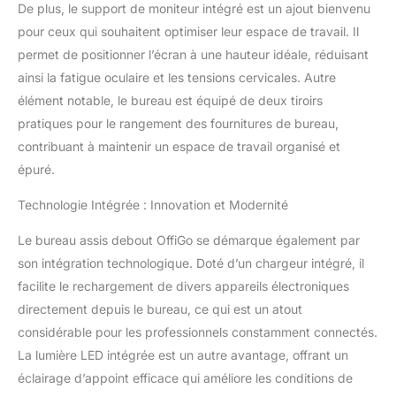
Chargement Pratique et
De plus, le support de moniteur intégré est un ajout bienvenu
lumineuse LED : il y a 2
pour ceux qui souhaitent optimiser leur espace de travail. Il
prises de courant et 2
permet de positionner l’écran à une hauteur idéale, réduisant
ports USB sur le support
ainsi la fatigue oculaire et les tensions cervicales. Autre
du moniteur, qui sont
pratiques pour connecter
élément notable, le bureau est équipé de deux tiroirs
divers appareils
pratiques pour le rangement des fournitures de bureau,
électroniques afin de
contribuant à maintenir un espace de travail organisé et
répondre aux besoins de
épuré.
charge des ordinateurs,
téléphones mobiles et
Technologie Intégrée : Innovation et Modernité
autres appareils
électroniques. Avec les
Le bureau assis debout OffiGo se démarque également par
bandes lumineuses LED,
son intégration technologique. Doté d’un chargeur intégré, il
vous pouvez facilement
régler les effets
facilite le rechargement de divers appareils électroniques
d'éclairage des bandes
directement depuis le bureau, ce qui est un atout
lumineuses, changer les
considérable pour les professionnels constamment connectés.
couleurs et les modes
La lumière LED intégrée est un autre avantage, offrant un
des bandes lumineuses
via la commande
éclairage d’appoint efficace qui améliore les conditions de
manuelle sur le bureau et