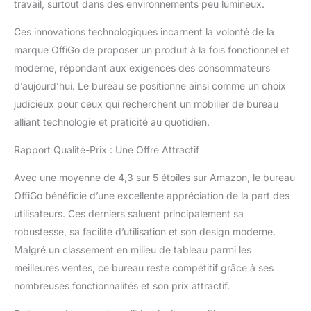
travail, surtout dans des environnements peu lumineux.
créer une atmosphère
unique pour le bureau,
Ces innovations technologiques incarnent la volonté de la
l'étude et le
marque OffiGo de proposer un produit à la fois fonctionnel et
divertissement. Gestion
moderne, répondant aux exigences des consommateurs
des Câbles Cachée :
d’aujourd’hui. Le bureau se positionne ainsi comme un choix
l'arrière de la table est
équipé d'un chemin de
judicieux pour ceux qui recherchent un mobilier de bureau
câbles caché, qui peut
alliant technologie et praticité au quotidien.
stocker les câbles de
divers appareils
Rapport Qualité-Prix : Une Offre Attractif
électroniques, rendant le
bureau bien rangé et
Avec une moyenne de 4,3 sur 5 étoiles sur Amazon, le bureau
évitant l'encombrement
OffiGo bénéficie d’une excellente appréciation de la part des
des câbles. Installation
utilisateurs. Ces derniers saluent principalement sa
Facile : les instructions
robustesse, sa facilité d’utilisation et son design moderne.
avec images et texte
fournissent des
Malgré un classement en milieu de tableau parmi les
instructions détaillées
meilleures ventes, ce bureau reste compétitif grâce à ses
pour les étapes
nombreuses fonctionnalités et son prix attractif.
d'installation. Même si
vous n'avez aucune