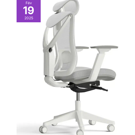
terminer l'assemblage de
Fév
19
la table élévatrice.
2025