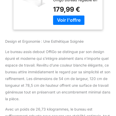
hauteur avec 3 boutons
179,99 €
mémoire peut être
facilement ajusté à votre
hauteur préférée. Il a une
plage de levage de 78 cm
à 120 cm, un levage
fluide et silencieux, un
Design et Ergonomie : Une Esthétique Soignée
réglage de la hauteur
fluide et précis et un
Le bureau assis debout OffiGo se distingue par son design
niveau sonore compris
épuré et moderne qui s’intègre aisément dans n’importe quel
entre 45 dB et 55 dB.
espace de travail. Revêtu d’une couleur blanche élégante, ce
Bureau en bois certifié
FSC. Le levage
bureau attire immédiatement le regard par sa simplicité et son
intelligent, les paramètres
raffinement. Les dimensions de 54 cm de largeur, 120 cm de
personnalisés et la
longueur et 78,5 cm de hauteur offrent une surface de travail
commutation rapide
généreuse tout en préservant un encombrement minimal dans
rendent votre travail et
votre vie plus
la pièce.
confortables, pratiques
et efficaces. 2 Tiroirs &
Avec un poids de 26,73 kilogrammes, le bureau est
Support pour Ecran &
suffisamment robuste pour assurer une stabilité optimale, tout