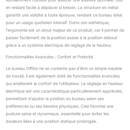
Plateau pour Clavier : les
en restant facile à déplacer si besoin. La structure en métal
tiroirs en tissu et le
garantit une solidité à toute épreuve, rendant ce bureau idéal
plateau pour clavier
offrent un espace de
pour un usage quotidien intensif. Outre son esthétique,
stockage suffisant pour
l’ergonomie est un atout majeur de ce produit, car il permet de
vos documents, livres,
passer facilement de la position assise à la position debout
etc. La structure en acier
grâce à un système électrique de réglage de la hauteur.
offre un support stable
pour les tiroirs et le
Fonctionnalités Avancées : Confort et Praticité
plateau pour clavier tout
en empêchant
Le bureau OffiGo ne se contente pas d’être un simple meuble
efficacement les tiroirs de
de travail, il est également doté de fonctionnalités avancées
déformant. La
conception du support
qui améliorent le confort de l’utilisateur. Le réglage en hauteur
du moniteur est plus
électrique est une caractéristique particulièrement appréciée,
ergonomique, vous
permettant d’ajuster la position du bureau selon ses
permettant de maintenir
préférences ou ses besoins physiques. Cela favorise une
une posture confortable
posture saine et dynamique, essentielle pour éviter les
lorsque vous travaillez et
de soulager efficacement
douleurs liées à une position statique prolongée.
votre fatigue.