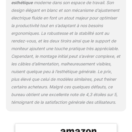
plateau pour clavier
esthétique
moderne dans son espace de travail. Son
offrent un espace de
design élégant en blanc et son mécanisme d’ajustement
stockage suffisant pour
électrique fluide en font un atout majeur pour optimiser
vos documents, livres,
etc. La structure en acier
la productivité tout en s’adaptant à nos besoins
offre un support stable
ergonomiques. La robustesse et la stabilité sont au
pour les tiroirs et le
rendez-vous, et les deux tiroirs ainsi que le support de
plateau pour clavier tout
moniteur ajoutent une touche pratique très appréciable.
en empêchant
efficacement les tiroirs de
Cependant, le montage initial peut s’avérer complexe, et
déformant. La
les câbles d’alimentation, malheureusement visibles,
conception du support
nuisent quelque peu à l’esthétique générale. Le prix,
du moniteur est plus
plus élevé que celui de modèles similaires, peut freiner
ergonomique, vous
certains acheteurs. Malgré ces quelques défauts, ce
permettant de maintenir
une posture confortable
bureau obtient une excellente note de 4,3 étoiles sur 5,
lorsque vous travaillez et
témoignant de la satisfaction générale des utilisateurs.
de soulager efficacement
votre fatigue.
Chargement Pratique et
lumineuse LED : il y a 2
prises de courant et 2