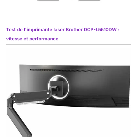
Test de l’imprimante laser Brother DCP-L5510DW :
vitesse et performance