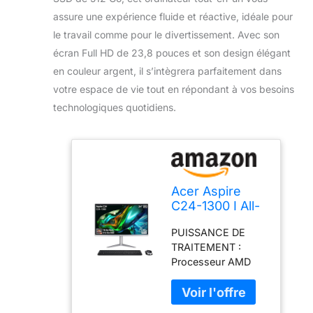
assure une expérience fluide et réactive, idéale pour
le travail comme pour le divertissement. Avec son
écran Full HD de 23,8 pouces et son design élégant
en couleur argent, il s’intègrera parfaitement dans
votre espace de vie tout en répondant à vos besoins
technologiques quotidiens.
Acer Aspire
C24-1300 I All-
in-One PC
PUISSANCE DE
23.8" Full HD
TRAITEMENT :
IPS I AMD
Processeur AMD
Ryzen 5
Ryzen 5 R57520U,
R57520U I RAM
16 Go RAM DDR5,
16 Go I SSD 512
512 Go de SSD,
Go I AMD