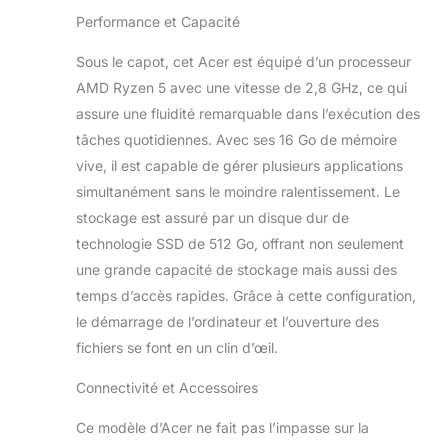
l'écran pour trouver
Performance et Capacité
l'équilibre idéal et
maintenir une
Sous le capot, cet Acer est équipé d’un processeur
bonne posture
AMD Ryzen 5 avec une vitesse de 2,8 GHz, ce qui
lorsque vous
travaillez, jouez ou
assure une fluidité remarquable dans l’exécution des
regardez un film
tâches quotidiennes. Avec ses 16 Go de mémoire
PUISSANCE SANS
vive, il est capable de gérer plusieurs applications
FIL : Maintenez un
simultanément sans le moindre ralentissement. Le
signal sans fil stable
et puissant grâce
stockage est assuré par un disque dur de
au Wi-Fi 6; la
technologie SSD de 512 Go, offrant non seulement
webcam HD (2 MP)
une grande capacité de stockage mais aussi des
et et le
temps d’accès rapides. Grâce à cette configuration,
microphones
optimisés
le démarrage de l’ordinateur et l’ouverture des
permettent une
fichiers se font en un clin d’œil.
clarté audio et
visuelle ACER
Connectivité et Accessoires
ASPIRE C24 : Tout-
en-un Acer avec un
Ce modèle d’Acer ne fait pas l’impasse sur la
processeur