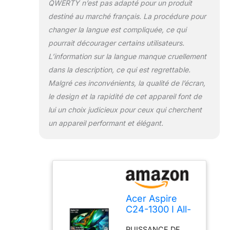
et puissant grâce
QWERTY n’est pas adapté pour un produit
au Wi-Fi 6; la
destiné au marché français. La procédure pour
webcam HD (2 MP)
changer la langue est compliquée, ce qui
et et le
pourrait décourager certains utilisateurs.
microphones
optimisés
L’information sur la langue manque cruellement
permettent une
dans la description, ce qui est regrettable.
clarté audio et
Malgré ces inconvénients, la qualité de l’écran,
visuelle ACER
le design et la rapidité de cet appareil font de
ASPIRE C24 : Tout-
lui un choix judicieux pour ceux qui cherchent
en-un Acer avec un
processeur
un appareil performant et élégant.
puissant, des
images éclatantes,
une grande variété
de ports (3 USB 3.2
et 2 HDMI, entre
autres) et
beaucoup d'espace
Acer Aspire
pour vos projets
C24-1300 I All-
in-One PC
PUISSANCE DE