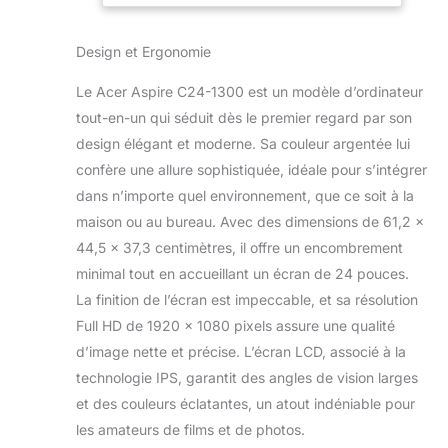
AMD Radeon
Radeon
Graphics; temps de
Graphics I
Design et Ergonomie
chargement
Windows 11
accéléré et d'une
Famille I PC
Le Acer Aspire C24-1300 est un modèle d’ordinateur
qualité graphique
Tout-en-Un +
améliorée DES
Clavier et
tout-en-un qui séduit dès le premier regard par son
IMAGES
Souris I Argent
design élégant et moderne. Sa couleur argentée lui
SAISISSANTES :
confère une allure sophistiquée, idéale pour s’intégrer
Écran Full HD IPS
dans n’importe quel environnement, que ce soit à la
(1920 x 1080) de
23.8 pouces à
maison ou au bureau. Avec des dimensions de 61,2 x
bords fins, pour
44,5 x 37,3 centimètres, il offre un encombrement
des couleurs
minimal tout en accueillant un écran de 24 pouces.
réalistes et des
La finition de l’écran est impeccable, et sa résolution
images éclatantes;
Full HD de 1920 x 1080 pixels assure une qualité
BlueLightShield
atténue la lumière
d’image nette et précise. L’écran LCD, associé à la
bleue ÉCRAN
technologie IPS, garantit des angles de vision larges
ERGONOMIQUE :
et des couleurs éclatantes, un atout indéniable pour
Vous pouvez régler
les amateurs de films et de photos.
l'inclinaison de