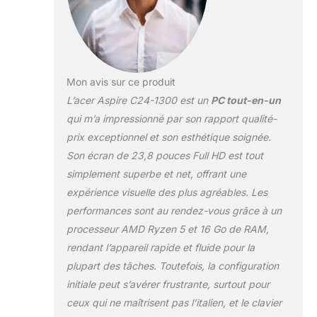
23.8 pouces à
bords fins, pour
des couleurs
réalistes et des
images éclatantes;
Mon avis sur ce produit
BlueLightShield
atténue la lumière
L’acer Aspire C24-1300 est un
PC tout-en-un
bleue ÉCRAN
qui m’a impressionné par son rapport qualité-
ERGONOMIQUE :
prix exceptionnel et son esthétique soignée.
Vous pouvez régler
Son écran de 23,8 pouces Full HD est tout
l'inclinaison de
l'écran pour trouver
simplement superbe et net, offrant une
l'équilibre idéal et
expérience visuelle des plus agréables. Les
maintenir une
performances sont au rendez-vous grâce à un
bonne posture
processeur AMD Ryzen 5 et 16 Go de RAM,
lorsque vous
travaillez, jouez ou
rendant l’appareil rapide et fluide pour la
regardez un film
plupart des tâches. Toutefois, la configuration
PUISSANCE SANS
initiale peut s’avérer frustrante, surtout pour
FIL : Maintenez un
ceux qui ne maîtrisent pas l’italien, et le clavier
signal sans fil stable