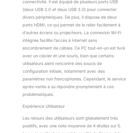
connectivité. Il est équipé de plusieurs ports USB
puissant, des
(deux USB 2.0 et deux USB 3.0) pour connecter
images éclatantes,
divers périphériques. De plus, il dispose de deux
une grande variété
de ports (3 USB 3.2
ports HDMI, ce qui permet de le relier facilement à
et 2 HDMI, entre
d’autres écrans ou projecteurs. La connexion Wi-Fi
autres) et
intégrée facilite l’accès à Internet sans
beaucoup d'espace
encombrement de câbles. Ce PC tout-en-un est livré
pour vos projets
avec un clavier et une souris, bien que certains
utilisateurs aient rencontré des soucis de
configuration initiale, notamment avec des
paramètres non francophones. Cependant, le service
après-vente a su répondre promptement à ces
problématiques.
Expérience Utilisateur
Les retours des utilisateurs sont globalement très
positifs, avec une note moyenne de 4 étoiles sur 5.