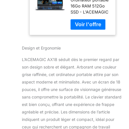
Portable 18.5" -
16Go RAM 512Go
Ordinateur
SSD - L'ACEMAGIC
Portable 16Go
AX18 allie
RAM 512Go
puissance et
SSD
polyvalence avec
(Processeur
un processeur Intel
Intel N150,
N150 (jusqu'à 3.6
8000mAh),
Design et Ergonomie
GHz), 16Go de RAM
Écran FHD,
DDR4 et un
HDMI & USB-C,
L’ACEMAGIC AX18 séduit dès le premier regard par
stockage 512Go
3X USB3.2,
SSD extensible
Laptop Léger
son design sobre et élégant. Arborant une couleur
jusqu'à 2TB. Parfait
pour Études et
grise raffinée, cet ordinateur portable attire par son
pour les études
Bureau
aspect moderne et minimaliste. Avec un écran de 18
intensives, le
pouces, il offre une surface de visionnage généreuse
multitâche
professionnel ou
sans compromettre la portabilité. Le clavier standard
les projets créatifs
est bien conçu, offrant une expérience de frappe
sans
agréable et précise. Les dimensions de l’article
ralentissement.
indiquent un produit léger et compact, idéal pour
Écran 18.5" Full HD
ceux qui recherchent un compagnon de travail
Immersif - Profitez