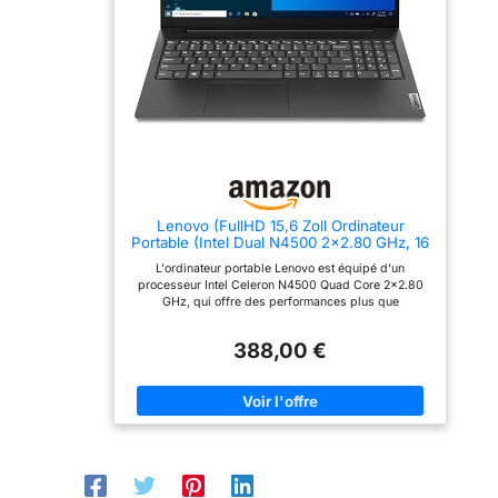
secondes et est ultra-
périphériques 4K.
Bluetooth), profitez d’une
réactif. Si vous avez
connexion rapide et
Autonomie
besoin de plus de place,
simple pour rester
la configuration est
Prolongée
productif partout. EPEAT
flexible grâce au lecteur
Gold : les produits
8000mAh & Design
de carte TF (jusqu’à 512
certifiés EPEAT Gold sont
Ultraléger - Avec sa
Go supplémentaire), idéal
les mieux classés et
pour stocker vos photos,
batterie haute
répondent à tous les
critères requis par EPEAT.
documents et vidéos.
capacité 8000mAh,
CONÇU POUR VOTRE
Idéal pour les Étudiants et
cet ordinateur
MOBILITÉ: Appréciez la
le Télétravail: Ce PC
liberté et la flexibilité où
portable étudiant est
portable 16Go RAM
que vous soyez grâce à
conçu pour la mobilité.
accompagne vos
Lenovo (FullHD 15,6 Zoll Ordinateur
une batterie d'autonomie
Avec sa charnière à 180°,
journées de cours,
Portable (Intel Dual N4500 2x2.80 GHz, 16
plus longue, ainsi qu'à
il est parfait pour les
Go DDR4, 512 Go SSD, Intel UHD, HDMI,
une mémoire et un
travaux de groupe ou la
réunions ou
L'ordinateur portable Lenovo est équipé d'un
BT, USB 3.0, Webcam, WLAN, Windows
stockage généreux
présentation d’écran. La
processeur Intel Celeron N4500 Quad Core 2x2.80
déplacements sans
11, Clavier AZERTY [français]) #8265
webcam HD et le Wi-Fi
GHz, qui offre des performances plus que
double bande (2.4G/5G)
recharge fréquente.
suffisantes pour le bureau, le travail à domicile et les
assurent des
Son châssis de 2.2
jeux Un grand SSD de 512 Go offre plus d'espace
visioconférences fluides
388,00 €
qu'il n'en faut pour vos données et vos applications.
kg intègre 3 ports
sur Zoom ou Teams, à la
Particularités : poids super léger de 2,2 kg,
maison ou à la
USB3.2 et un USB-
refroidissement silencieux, écran Full-HD, 16 Go de
bibliothèque.
Un
RAM DDR4, webcam, HDMI, prise casque,
C pour une
Écran HD Fonctionnel pour
microphone, USB 3.0 Windows 11 Prof. 64 bits est
connectivité
les Films: Profitez d’une
complètement installé avec tous les pilotes, ainsi
expérience visuelle
optimale.
qu'un pack Microsoft Office en version complète.
agréable grâce à l’écran
Connectivité
de 14 pouces résolution