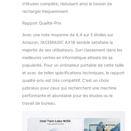
d’études complète, réduisant ainsi le besoin de
de données à
recharger fréquemment.
5Gbps via USB3.2,
une sortie vidéo 4K
Rapport Qualité-Prix
via HDMI, et une
recharge rapide par
Avec une note moyenne de 4,4 sur 5 étoiles sur
USB-C. Parfait pour
Amazon, l’ACEMAGIC AX18 semble satisfaire la
les configurations
multi-écrans en
majorité de ses utilisateurs. Son classement dans les
télétravail ou les
meilleures ventes en informatique atteste de sa
présentations
popularité. Pour un ordinateur portable de cette taille
dynamiques.
et avec de telles spécifications techniques, le rapport
Évolutivité par
Remplacement SSD
qualité-prix est très compétitif. C’est un choix
-ce ordinateur
judicieux pour ceux qui recherchent une machine
portable 16Go RAM
performante et abordable pour les études ou le
512Go SSD permet
travail de bureau.
une mise à niveau
facile en remplaçant
le SSD existant par
un modèle 1TB ou
2TB. Une solution