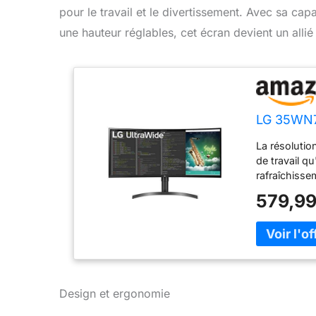
pour le travail et le divertissement. Avec sa cap
une hauteur réglables, cet écran devient un allié
LG 35WN
La résolutio
de travail q
rafraîchisse
affiché de m
579,99
connecter l'
ordinateur p
de profiter 
couleurs plu
haut-parleu
plus intense
Design et ergonomie