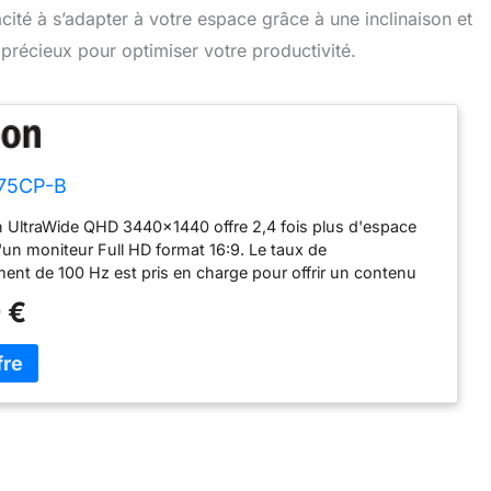
acité à s’adapter à votre espace grâce à une inclinaison et
 précieux pour optimiser votre productivité.
75CP-B
n UltraWide QHD 3440x1440 offre 2,4 fois plus d'espace
u'un moniteur Full HD format 16:9. Le taux de
ment de 100 Hz est pris en charge pour offrir un contenu
anière plus fluide. Avec un seul câble USB-C, vous pouvez
 €
écran à votre ordinateur portable tout en chargeant votre
ortable (~90W). La prise en charge de l'HDR vous permet
pleinement des jeux et films en haute résolution avec des
s éclatantes que jamais. Ce moniteur est équipé de deux
rs intégrés 7W MAXXAUDIO pour une expérience encore
.