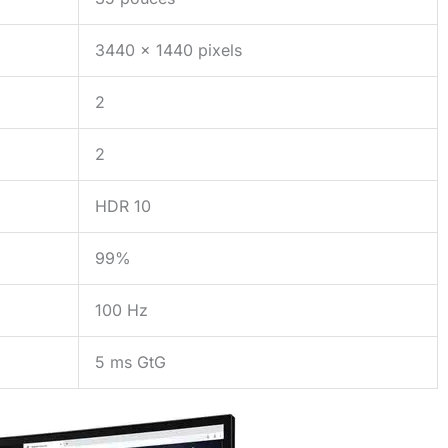
3440 x 1440 pixels
2
2
HDR 10
99%
100 Hz
5 ms GtG