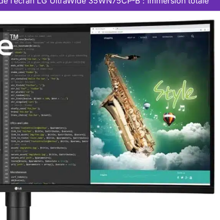
 de l’écran LG UltraWide 35WN75CP-B : immersion totale