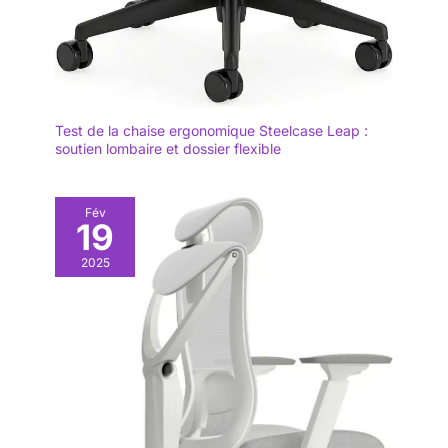
INVESTISSEMENT À
LONG TERME - Notre
siège ergonomique
bureau est équipé
d'un pied en acier,
d'un vérin à gaz KGS
Test de la chaise ergonomique Steelcase Leap :
de classe 4
soutien lombaire et dossier flexible
(supportant jusqu'à
150 kg) et de
roulettes
Fév
omnidirectionnelles
19
silencieuses et
flexibles. La structure
2025
robuste garantit une
durée de vie longue,
tandis que le dossier
en maille respirante
évite la transpiration.
De plus, les
instructions claires
facilitent l'installation,