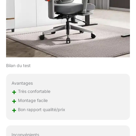
AJUSTEMENT PARFAIT
POUR TOUT LE
MONDE - La chaise
ergonomique bureau
Newtral NT001 dispose
d'un siège avec
hauteur et profondeur
réglables. Que vous
soyez grand ou petit,
vous pouvez ajuster le
Bilan du test
siège pour que vos
pieds touchent bien le
sol et que vos genoux
Avantages
forment un angle de
+
Très confortable
90°. Cela évite les
douleurs dans les
+
Montage facile
jambes dues à une
+
Bon rapport qualité/prix
circulation sanguine
ralentie, offrant une
sensation de confort
durable. DURABILITÉ
Inconvénients