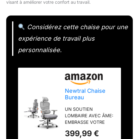
visant à améliorer votre confort au travail.
Considérez cette chaise pour une
expérience de travail plus
personnalisée.
Newtral Chaise
Bureau
Ergonomique avec
UN SOUTIEN
Soutien Lombaire
LOMBAIRE AVEC ÂME:
Dynamique,
EMBRASSE VOTRE
Repose-Pied,
COLONNE
Accoudoirs 4D et
399,99 €
VERTÉBRALE TOUTE
Appui-tête 2D,