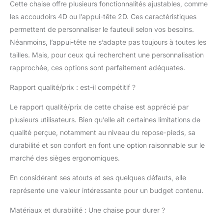
étreinte constante.
Cette chaise offre plusieurs fonctionnalités ajustables, comme
INCLINAISON
les accoudoirs 4D ou l’appui-tête 2D. Ces caractéristiques
RÉGLABLE: 136° DE
permettent de personnaliser le fauteuil selon vos besoins.
CONFORT POUR SE
DÉTENDRE - Notre
Néanmoins, l’appui-tête ne s’adapte pas toujours à toutes les
fauteuil de bureau
tailles. Mais, pour ceux qui recherchent une personnalisation
ergonomique offre une
rapprochée, ces options sont parfaitement adéquates.
inclinaison de dossier
réglable en
Rapport qualité/prix : est-il compétitif ?
96°-116°-126°-136°.
Cette fonction permet
Le rapport qualité/prix de cette chaise est apprécié par
de modifier facilement
plusieurs utilisateurs. Bien qu’elle ait certaines limitations de
sa posture selon les
qualité perçue, notamment au niveau du repose-pieds, sa
activités : 96° pour un
travail concentré, et
durabilité et son confort en font une option raisonnable sur le
jusqu'à 136° pour
marché des sièges ergonomiques.
profiter d'une pause de
relaxation. Elle réduit la
En considérant ses atouts et ses quelques défauts, elle
pression sur les
représente une valeur intéressante pour un budget contenu.
épaules et le cou liée à
une position statique,
Matériaux et durabilité : Une chaise pour durer ?
prévenant les