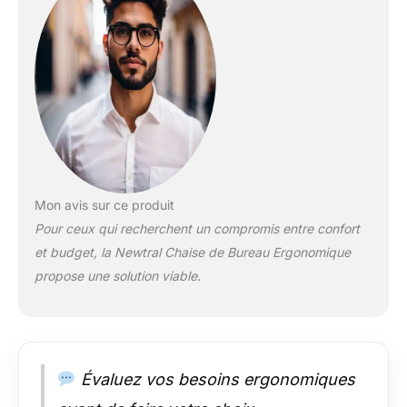
soulage efficacement
la tension dans le bas
du dos due à une
mauvaise posture
prolongée, évitant les
douleurs chroniques.
Votre colonne
vertébrale reste
parfaitement
soutenue, comme
dans une étreinte
Mon avis sur ce produit
constante.
Pour ceux qui recherchent un compromis entre confort
INCLINAISON
et budget, la Newtral Chaise de Bureau Ergonomique
RÉGLABLE: 136° DE
propose une solution viable.
CONFORT POUR SE
DÉTENDRE - Notre
fauteuil de bureau
ergonomique offre
une inclinaison de
dossier réglable en
Évaluez vos besoins ergonomiques
96°-116°-126°-136°.