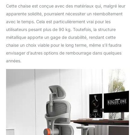
courbatures
Cette chaise est conçue avec des matériaux qui, malgré leur
musculaires.
apparente solidité, pourraient nécessiter un réemboîtement
ACCESSOIRES
avec le temps. Cela est particulièrement vrai pour les
PRATIQUES: POUR UN
utilisateurs pesant plus de 90 kg. Toutefois, la structure
CONFORT ULTIME -
Cette chaise de bureau
métallique apporte un gage de durabilité, rendant cette
ergonomique inclut
chaise un choix viable pour le long terme, même s’il faudra
également un appui-
envisager d’autres options de rembourrage dans quelques
tête réglable et des
années.
accoudoirs ajustables
dans 4 directions.
L'appui-tête soutient la
nuque, réduisant la
tension cervicale. Les
accoudoirs s'adaptent
à la position de vos
bras, évitant les
douleurs dans les
épaules.
PERSONNALISEZ
VOTRE SIÈGE: UN