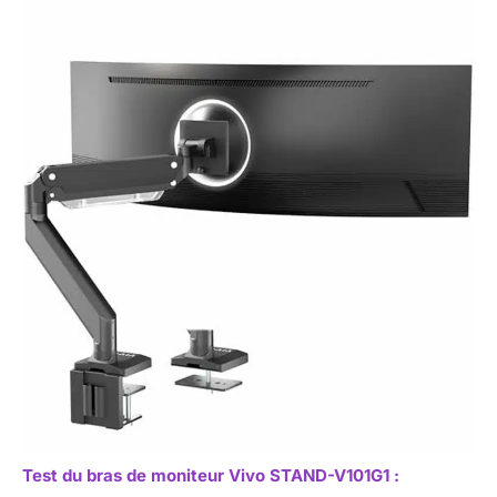
Test du bras de moniteur Vivo STAND-V101G1 :