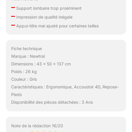
ET SIMPLICITÉ: UN
–
INVESTISSEMENT À
Support lombaire trop proéminent
LONG TERME - Notre
–
Impression de qualité inégale
siège ergonomique
–
bureau est équipé d'un
Appui-tête mal ajusté pour certaines tailles
pied en acier, d'un vérin
à gaz KGS de classe 4
(supportant jusqu'à
Fiche technique
150 kg) et de roulettes
omnidirectionnelles
Marque : Newtral
silencieuses et
Dimensions : 43 x 50 x 137 cm
flexibles. La structure
Poids : 26 kg
robuste garantit une
Couleur : Gris
durée de vie longue,
Caractéristiques : Ergonomique, Accoudoir 4D, Repose-
tandis que le dossier
en maille respirante
Pieds
évite la transpiration.
Disponibilité des pièces détachées : 3 Ans
De plus, les
instructions claires
facilitent l'installation,
vous permettant de
Note de la rédaction 16/20
profiter rapidement de