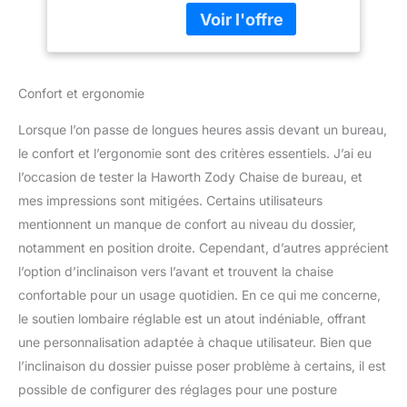
bureau confortable
connaissances
pour bureau et
scientifiques et est
bureau à domicile,
recommandée par
noire
l'association américaine
Confort et ergonomie
pour la physiothérapie.
Réglage lombaire : grâce
Lorsque l’on passe de longues heures assis devant un bureau,
au système unique PAL-
BACK de Haworth le
le confort et l’ergonomie sont des critères essentiels. J’ai eu
fauteuil de bureau
l’occasion de tester la Haworth Zody Chaise de bureau, et
s'adapte à la forme du
mes impressions sont mitigées. Certains utilisateurs
dos et soutient la région
mentionnent un manque de confort au niveau du dossier,
lombaire. Rotation du
dossier : la chaise
notamment en position droite. Cependant, d’autres apprécient
pivotante à roulettes
l’option d’inclinaison vers l’avant et trouvent la chaise
dispose d'un support
confortable pour un usage quotidien. En ce qui me concerne,
peigne élastique qui
le soutien lombaire réglable est un atout indéniable, offrant
redresse le bassin et
une personnalisation adaptée à chaque utilisateur. Bien que
favorise une position
assise droite. Accoudoirs
l’inclinaison du dossier puisse poser problème à certains, il est
4D réglables : les
possible de configurer des réglages pour une posture
accoudoirs rembourrés