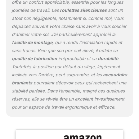
offre un confort appréciable, essentiel pour les longues
4 directions, ce qui évite
les tensions dans le cou
journées de travail. Les
roulettes silencieuses
sont un
et les épaules. Contenu
atout non négligeable, notamment si, comme moi, vous
de la livraison et détails :
déplacez souvent votre chaise sans avoir à vous soucier
chaise de bureau
d’abîmer votre sol. J’ai particulièrement apprécié la
Haworth « Zody »
réglable, ergonomique,
facilité de montage
, qui a rendu l’installation rapide et
dimensions : largeur
sans tracas. Bien que son prix soit élevé, il reflète sa
d'assise 50 cm,
qualité de fabrication
irréprochable et sa
durabilité
.
profondeur d'assise 40
Toutefois, la position par défaut du siège, légèrement
cm, matériau :
plastique/maille
inclinée vers l’arrière, peut surprendre, et les
accoudoirs
branlants
pourraient décevoir ceux qui recherchent une
stabilité parfaite. Dans l’ensemble, malgré ces quelques
réserves, elle se révèle être un excellent investissement
pour un espace de travail ergonomique et efficace.