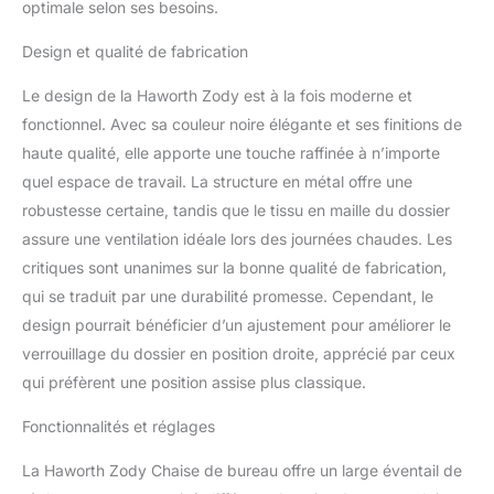
optimale selon ses besoins.
peuvent être réglés dans
4 directions, ce qui évite
Design et qualité de fabrication
les tensions dans le cou
et les épaules. Contenu
Le design de la Haworth Zody est à la fois moderne et
de la livraison et détails :
fonctionnel. Avec sa couleur noire élégante et ses finitions de
chaise de bureau
haute qualité, elle apporte une touche raffinée à n’importe
Haworth « Zody »
réglable, ergonomique,
quel espace de travail. La structure en métal offre une
dimensions : largeur
robustesse certaine, tandis que le tissu en maille du dossier
d'assise 50 cm,
assure une ventilation idéale lors des journées chaudes. Les
profondeur d'assise 40
critiques sont unanimes sur la bonne qualité de fabrication,
cm, matériau :
plastique/maille
qui se traduit par une durabilité promesse. Cependant, le
design pourrait bénéficier d’un ajustement pour améliorer le
verrouillage du dossier en position droite, apprécié par ceux
qui préfèrent une position assise plus classique.
Fonctionnalités et réglages
La Haworth Zody Chaise de bureau offre un large éventail de