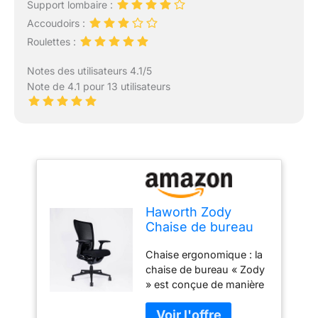
Support lombaire :
Accoudoirs :
Roulettes :
Notes des utilisateurs 4.1/5
Note de 4.1 pour 13 utilisateurs
Haworth Zody
Chaise de bureau
ergonomique,
Chaise ergonomique : la
pivotante, avec
chaise de bureau « Zody
accoudoirs et
» est conçue de manière
roulettes, chaise de
ergonomique selon les
bureau confortable
connaissances
pour bureau et