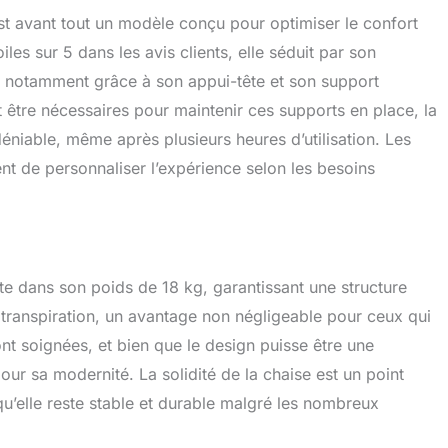
QUALITÉ CERTIFIÉE : Surpassant les normes BIFMA, cette
 avant tout un modèle conçu pour optimiser le confort
iquée avec des matériaux de première qualité, assure
les sur 5 dans les avis clients, elle séduit par son
 sécurité, avec une garantie de 3 ans.
, notamment grâce à son appui-tête et son support
 être nécessaires pour maintenir ces supports en place, la
ndéniable, même après plusieurs heures d’utilisation. Les
ent de personnaliser l’expérience selon les besoins
ète dans son poids de 18 kg, garantissant une structure
la transpiration, un avantage non négligeable pour ceux qui
ont soignées, et bien que le design puisse être une
our sa modernité. La solidité de la chaise est un point
 qu’elle reste stable et durable malgré les nombreux