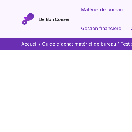
Aller
Matériel de bureau
au
De Bon Conseil
contenu
Gestion financière
Accueil
Guide d'achat matériel de bureau
Test