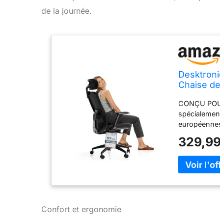
de la journée.
Desktroni
Chaise de
Lombaire,
CONÇU POUR
spécialemen
européennes
confort qui 
329,99
UNE ASSISE 
et répartit 
AUCUNE DOU
vous maintie
sur votre do
VOTRE DOS RE
excellente ci
Confort et ergonomie
permet de re