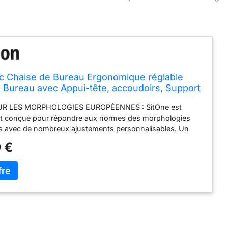
c Chaise de Bureau Ergonomique réglable
 Bureau avec Appui-tête, accoudoirs, Support
 réglages de la Hauteur - Maille Respirante
 LES MORPHOLOGIES EUROPÉENNES : SitOne est
t conçue pour répondre aux normes des morphologies
 avec de nombreux ajustements personnalisables. Un
maintient votre posture tout au long de la journée. OFFRE
 €
SPACIEUSE ET DOUCE : Le siège ergonomique soutient
uniformément la pression, ce qui soulage vos jambes.
LEUR DURANT LA JOURNÉE : le design ergonomique
nt dans une position naturelle, élimine la pression exercée
s et réduit le risque de problèmes musculaires. LAISSEZ
SPIRER : le dossier en maille de la chaise assure une
rculation de l'air, ce qui améliore la ventilation et vous
ster au frais et à l'aise, même pendant de longues heures