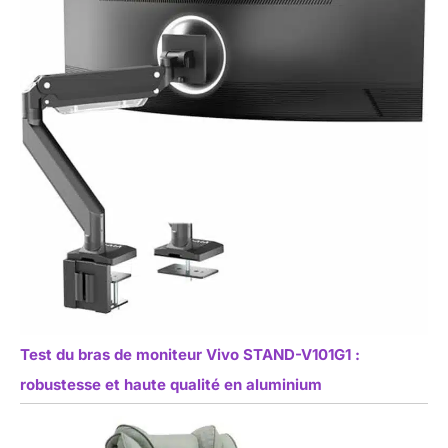
Test du bras de moniteur Vivo STAND-V101G1 :
robustesse et haute qualité en aluminium