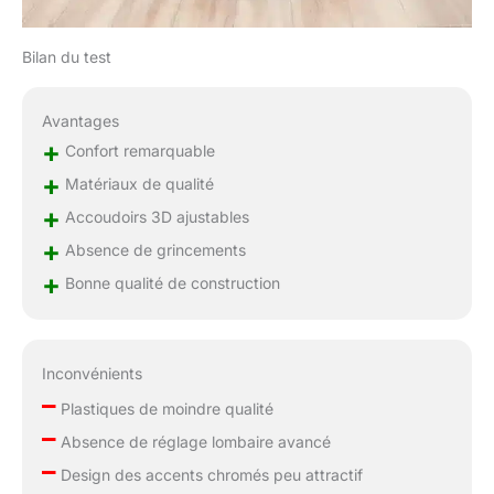
toutes tailles. Les
accoudoirs 3D
brevetés et l'appui-tête
Bilan du test
réglable complètent le
design et assurent une
Avantages
expérience d'assise
+
luxueuse.
Confort remarquable
+
Matériaux de qualité
+
Accoudoirs 3D ajustables
+
Absence de grincements
+
Bonne qualité de construction
Inconvénients
–
Plastiques de moindre qualité
–
Absence de réglage lombaire avancé
–
Design des accents chromés peu attractif