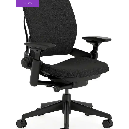
s'accorde parfaitement à la
garantissent une longue durée
2025
offre un confort
décoration du bureau, de la
de vie et un entretien facile.
chambre ou du salon, et installe
Cette chaise de bureau
ergonomique unique.
une ambiance chaleureuse et
bénéficie également d'un
Le réglage de la
apaisante dans votre intérieur.
service client réactif sous 24 h.
hauteur facile à
CONCEPTION INNOVANTE
D'ESPACE DE RANGEMENT :
utiliser permet un
Vous recherchez une chaise de
ajustement parfait à
bureau fonctionnelle avec des
détails pratiques et bien pensés
votre bureau, idéal
? Une poche latérale intégrée
pour le bureau à
garde votre téléphone portable,
domicile ou le
vos magazines, vos
télécommandes et vos petits
bureau. Design de
accessoires à portée de main,
qualité supérieure
gardant ainsi votre espace bien
rangé. Le piètement métallique
pour la durabilité et la
réglable en hauteur s'adapte
stabilité : la chaise de
aux bureaux de différentes
bureau robuste
hauteurs et aux utilisateurs de
différentes hauteurs. Équipée
supporte jusqu'à 136
de roulettes universelles
kg et offre une
silencieuses et lisses, cette
fauteuil bureau roule
stabilité solide pour
régulièrement sur le sol sans
les utilisateurs de
aucun bruit fort et vous pouvez
toutes tailles. Les
la déplacer sans effort dans les
pièces. ASSEMBLAGE FACILE
accoudoirs 3D
ET SERVICE APRÈS-VENTE
brevetés et l'appui-
FIABLE : Êtes-vous inquiet d'un