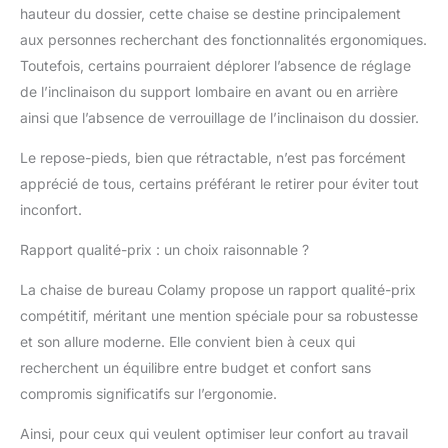
hauteur du dossier, cette chaise se destine principalement
personnalisé pour les
aux personnes recherchant des fonctionnalités ergonomiques.
utilisateurs de toutes
tailles. Repose-pieds
Toutefois, certains pourraient déplorer l’absence de réglage
intégré pour un travail
de l’inclinaison du support lombaire en avant ou en arrière
détendu : la chaise de
ainsi que l’absence de verrouillage de l’inclinaison du dossier.
bureau ergonomique
dispose d'un repose-
Le repose-pieds, bien que rétractable, n’est pas forcément
pieds caché qui
apprécié de tous, certains préférant le retirer pour éviter tout
soulève facilement vos
inconfort.
pieds et réduit la
fatigue lorsque vous
Rapport qualité-prix : un choix raisonnable ?
êtes assis longtemps.
Parfait pour les longues
La chaise de bureau Colamy propose un rapport qualité-prix
heures de travail ou les
pauses détendues -
compétitif, méritant une mention spéciale pour sa robustesse
Votre bien-être est au
et son allure moderne. Elle convient bien à ceux qui
centre de l'attention.
recherchent un équilibre entre budget et confort sans
FONCTION 2 EN 1 :
compromis significatifs sur l’ergonomie.
VERROUILLE
D'INTENSION &
Ainsi, pour ceux qui veulent optimiser leur confort au travail
RÉGLAGE DE LA