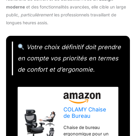
moderne
et des fonctionnalités avancées, elle cible un large
public,
particulièrement
les professionnels travaillant de
longues heures assis.
Votre choix définitif doit prendre
en compte vos priorités en termes
de confort et d’ergonomie.
COLAMY Chaise
de Bureau
Ergonomique avec
Chaise de bureau
Repose-Pieds -
ergonomique pour un
Fauteuil de