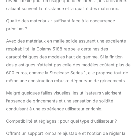
révèle idéale pour un usage quotidien intensif, les utilisateurs
bureau ou profiter de
saluant souvent la résistance et la qualité des matériaux.
longues sessions de
jeu, cette chaise est le
Qualité des matériaux : suffisant face à la concurrence
choix idéal. Améliorez
votre productivité et
prémium ?
votre confort avec une
chaise qui s'adapte à
Avec des matériaux en maille solide assurant une excellente
vos besoins. Support
respirabilité, la Colamy 5188 rappelle certaines des
lombaire dynamique et
caractéristiques des modèles haut de gamme. Si la finition
dossier réglable en
des plastiques n’atteint pas celle des modèles coûtant plus de
hauteur : le support
600 euros, comme la Steelcase Series 1, elle propose tout de
lombaire dynamique
innovant s'adapte
même une construction robuste dépourvue de grincements.
automatiquement à
votre poids et à votre
Malgré quelques failles visuelles, les utilisateurs valorisent
position assise, réduit
l’absence de grincements et une sensation de solidité
efficacement la
conduisant à une expérience utilisateur enrichie.
pression sur la taille et
favorise une posture
Compatibilité et réglages : pour quel type d’utilisateur ?
saine. Le dossier
réglable en hauteur
Offrant un support lombaire ajustable et l’option de régler la
permet un ajustement