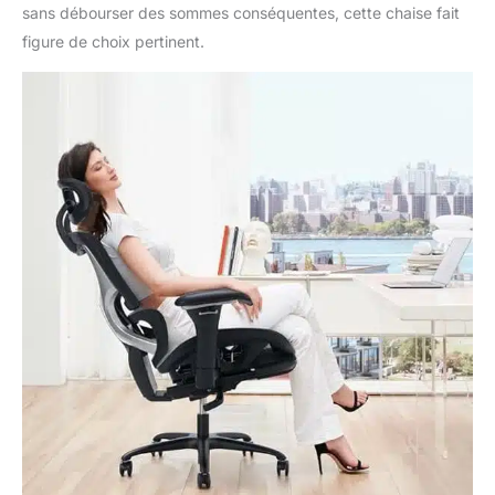
sans débourser des sommes conséquentes, cette chaise fait
HAUTEUR - Avec un
verrouillage
figure de choix pertinent.
d'inclinaison jusqu'à
130° et une tension
réglable, cette chaise
offre un confort
ergonomique unique.
Le réglage de la
hauteur facile à utiliser
permet un ajustement
parfait à votre bureau,
idéal pour le bureau à
domicile ou le bureau.
Design de qualité
supérieure pour la
durabilité et la stabilité :
la chaise de bureau
robuste supporte
jusqu'à 136 kg et offre
une stabilité solide
pour les utilisateurs de