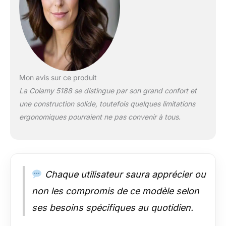
pour le cou et les
lombaires. Parfait
pour la maison, le
bureau ou le jeu : que
vous souhaitiez
travailler à la maison,
être productif au
Mon avis sur ce produit
bureau ou profiter de
La Colamy 5188 se distingue par son grand confort et
longues sessions de
une construction solide, toutefois quelques limitations
jeu, cette chaise est
le choix idéal.
ergonomiques pourraient ne pas convenir à tous.
Améliorez votre
productivité et votre
confort avec une
chaise qui s'adapte à
vos besoins. Support
Chaque utilisateur saura apprécier ou
lombaire dynamique
non les compromis de ce modèle selon
et dossier réglable en
hauteur : le support
ses besoins spécifiques au quotidien.
lombaire dynamique
innovant s'adapte