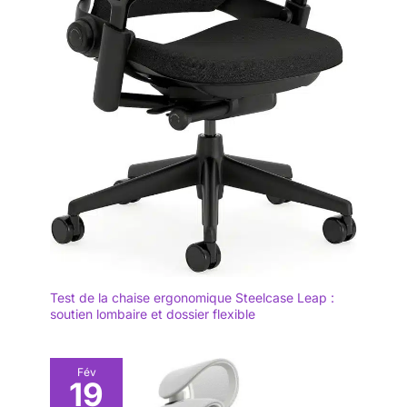
Duwinson offre une
garantie de 3 ans
sans souci pour nos
chaises de bureau
ergonomiques. En
cas de problème
avec votre achat,
veuillez contacter
notre équipe de
service. Votre
satisfaction à 100%
est garantie!
Test de la chaise ergonomique Steelcase Leap :
soutien lombaire et dossier flexible
Fév
19