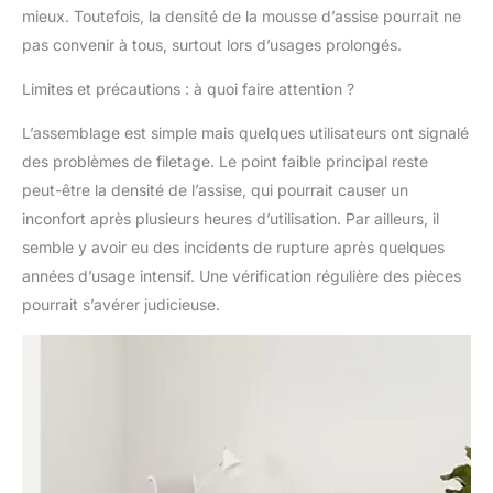
permettant un
mieux. Toutefois, la densité de la mousse d’assise pourrait ne
mouvement de va-et-
pas convenir à tous, surtout lors d’usages prolongés.
vient coulissant pour
soulager le coccyx et la
Limites et précautions : à quoi faire attention ?
pression des jambes.
【Robuste et sûr
L’assemblage est simple mais quelques utilisateurs ont signalé
prouvé】 Cylindre de
des problèmes de filetage. Le point faible principal reste
Sanhongsa (SHS)
peut-être la densité de l’assise, qui pourrait causer un
coréen importé, certifié
BIFMA, 120 000 fois les
inconfort après plusieurs heures d’utilisation. Par ailleurs, il
tests de rotation; la
semble y avoir eu des incidents de rupture après quelques
base en métal poli est
années d’usage intensif. Une vérification régulière des pièces
prouvée stable et
pourrait s’avérer judicieuse.
durable par plus de 100
000 fois de test
d'inclinaison (150 kg /
330 lb chargés);
Roulettes lisses avec
mécanisme de
réduction du bruit
permettant un