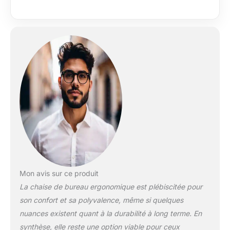
la hauteur réglable,
Lombaire
tous vous offrent une
rembourré
expérience d'assise
confortable. ★ 95 °
-125 ° Réglage de
l'inclinaison: 5 angles
de support arrière
verrouillables à 104,
110, 116, 122 et 125
degrés, inclinaison
vers l'avant de 9
degrés verrouillée à
95 degrés; avec la
résistance
d'inclinaison réglable,
obtenez facilement
l'angle de support et
Mon avis sur ce produit
la flexibilité souhaités
La chaise de bureau ergonomique est plébiscitée pour
en fonction de votre
son confort et sa polyvalence, même si quelques
taille et de votre
nuances existent quant à la durabilité à long terme. En
poids lorsque vous
synthèse, elle reste une option viable pour ceux
travaillez ou vous