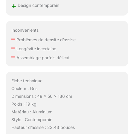
+
ergonomiques. En cas
Design contemporain
de problème avec votre
achat, veuillez
contacter notre équipe
Inconvénients
de service. Votre
satisfaction à 100% est
–
Problèmes de densité d’assise
garantie!
–
Longévité incertaine
–
Assemblage parfois délicat
Fiche technique
Couleur : Gris
Dimensions : 48 x 50 x 136 cm
Poids : 19 kg
Matériau : Aluminium
Style : Contemporain
Hauteur d’assise : 23,43 pouces