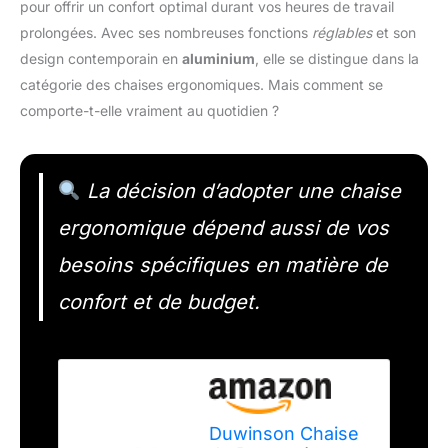
pour offrir un confort optimal durant vos heures de travail
prolongées. Avec ses nombreuses fonctions
réglables
et son
design contemporain en
aluminium
, elle se distingue dans la
catégorie des chaises ergonomiques. Mais comment se
comporte-t-elle vraiment au quotidien ?
La décision d’adopter une chaise
ergonomique dépend aussi de vos
besoins spécifiques en matière de
confort et de budget.
Duwinson Chaise