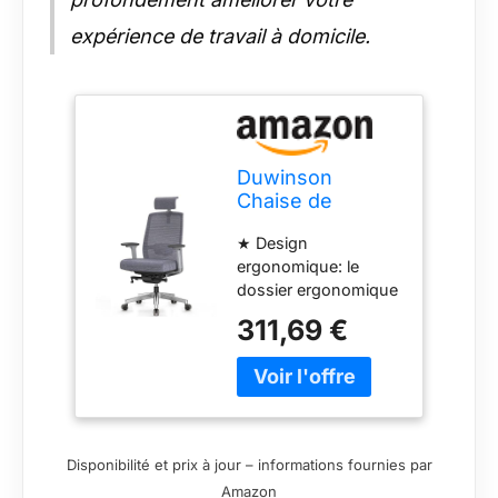
expérience de travail à domicile.
Duwinson
Chaise de
Bureau à
★ Design
Domicile
ergonomique: le
Ergonomique en
dossier ergonomique
Maille, accoudoir
s'adapte à la courbe
à 4 réglages,
311,69 €
de la colonne
Chaise de
vertébrale, l'appui-
Bureau de
tête amovible et
Direction avec
réglable, l'accoudoir à
réglage
4 réglages, le support
d'inclinaison,
lombaire rembourré
Appui-tête
Disponibilité et prix à jour – informations fournies par
facilement réglable et
réglable, Support
Amazon