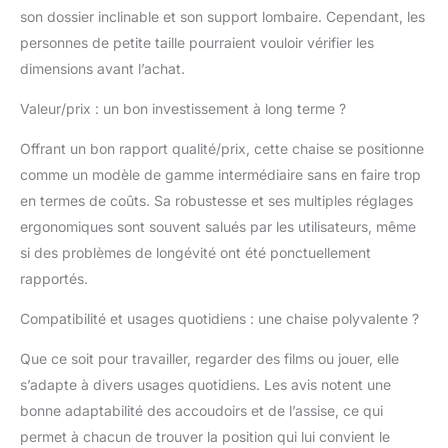
l'avant de 9 degrés
son dossier inclinable et son support lombaire. Cependant, les
verrouillée à 95 degrés;
personnes de petite taille pourraient vouloir vérifier les
avec la résistance
dimensions avant l’achat.
d'inclinaison réglable,
obtenez facilement
Valeur/prix : un bon investissement à long terme ?
l'angle de support et la
flexibilité souhaités en
Offrant un bon rapport qualité/prix, cette chaise se positionne
fonction de votre taille
comme un modèle de gamme intermédiaire sans en faire trop
et de votre poids
en termes de coûts. Sa robustesse et ses multiples réglages
lorsque vous travaillez
ou vous détendez. ★
ergonomiques sont souvent salués par les utilisateurs, même
Assis confortable pour
si des problèmes de longévité ont été ponctuellement
un travail de longue
rapportés.
durée: dos en maille
respirante et coussin
Compatibilité et usages quotidiens : une chaise polyvalente ?
en mousse haute
densité de 76 KG/M3
Que ce soit pour travailler, regarder des films ou jouer, elle
d'épaisseur; pas de
s’adapte à divers usages quotidiens. Les avis notent une
déformation après une
bonne adaptabilité des accoudoirs et de l’assise, ce qui
longue séance; siège
rembourré réglable
permet à chacun de trouver la position qui lui convient le