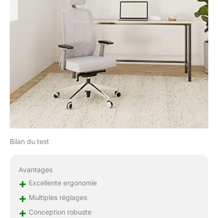
mouvement silencieux.
300 livres (136KGS) est
la limite, nous
recommandons donc
toujours de ne pas
dépasser 245 livres
(110KGS) pour une
meilleure expérience. ★
Assemblage facile et
support client sans
souci: livré avec les
outils nécessaires et le
mécanisme de siège
pré-assemblé; en
Bilan du test
suivant les instructions
d'assemblage, il est
facile de terminer
Avantages
l'assemblage dans les
+
Excellente ergonomie
20 minutes. Duwinson
+
offre une garantie de 3
Multiples réglages
ans sans souci pour
+
Conception robuste
nos chaises de bureau