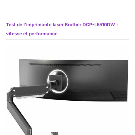
Test de l’imprimante laser Brother DCP-L5510DW :
vitesse et performance