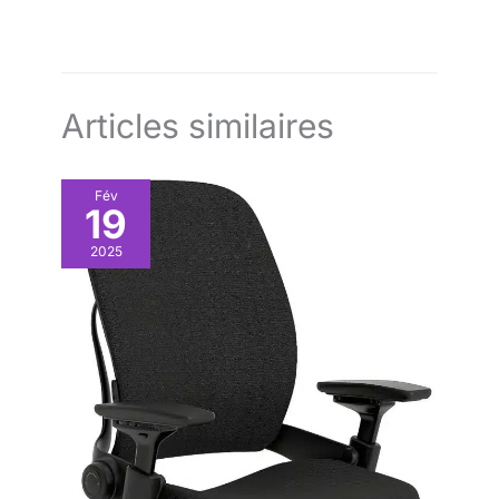
dossiers en sécurité et en facilité. Pour une meilleure stabilité,
vous pouvez ouvrir un seul tiroir à la fois CAISSON MOBILE À
ROULETTES : Les 4 roulettes équipées dont 2 avec freins
permettent un déplacement flexible et une fixation ferme. Le
caisson peut être glissé sous le bureau pour optimiser
l'espace tout en gardant les documents à portée de main
Articles similaires
Fév
19
2025