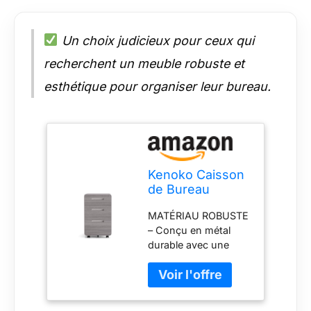
Un choix judicieux pour ceux qui
recherchent un meuble robuste et
esthétique pour organiser leur bureau.
Kenoko Caisson
de Bureau
Mobile Design
MATÉRIAU ROBUSTE
Moderne IWA
– Conçu en métal
avec 3 Tiroirs |
durable avec une
Meuble
finition moderne et
Rangement
épurée, idéal pour
Bureau | Métal
une utilisation
Robuste |
intensive au bureau
Roulettes avec