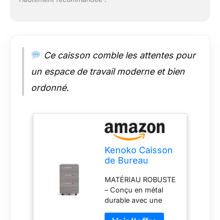
PVC imitation bois) et
compatible avec le
coussin KUMO pour
plus de confort.
DIMENSIONS
COMPACTES –
Ce caisson comble les attentes pour
Format pratique
un espace de travail moderne et bien
(40x50x60 cm),
parfait pour optimiser
ordonné.
l’espace, avec une
garantie de 10 ans
pour une tranquillité
d’esprit.
Kenoko Caisson
de Bureau
Mobile Design
MATÉRIAU ROBUSTE
Moderne IWA
– Conçu en métal
avec 3 Tiroirs |
durable avec une
Meuble
finition moderne et
Rangement