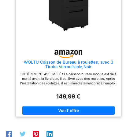
(40x50x60 cm), parfait pour
(40x50x60 cm), parfait pour
optimiser l’espace, avec une
optimiser l’espace, avec une
garantie de 10 ans pour une
garantie de 10 ans pour une
tranquillité d’esprit.
tranquillité d’esprit.
WOLTU Caisson de Bureau à roulettes, avec 3
Tiroirs Verrouillable,Noir
ENTIÈREMENT ASSEMBLÉ : Le caisson bureau mobile est déjà
monté avant la livraison. Il est livré avec des roulettes. Après
l'installation des roulettes, il est immédiatement prêt à l'emploi.
Dimensions totales : 40x50,8x63cm ARMOIRE BUREAU À 3
TIROIRS : Le meuble de bureau est doté de 3 tiroirs pour les
149,99 €
fournitures de bureau. Une barre de suspension est pour les
dossiers de format A4, lettre, F4 et légal. Un étui amovible
permet de ranger stylos, trombones, etc. CLASSEUR EN MÉTAL
RÉSISTANT : En métal de haute qualité, le caisson de
rangement a une structure solide et stable. Les bords arrondis
permettent une utilisation sûre tout en conservant l'esthétique.
Capacité de charge du petit/grand tiroir : 15/20kg CAISSON
TIROIR VERROUILLABLE : 1 serrure pour 3 tiroirs. La commode
à 3 tiroirs a une serrure centrale. Un simple tour peut ranger les