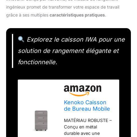
ingénieux promet de transformer votre espace de travail
grâce à ses multiples
caractéristiques pratiques
.
Explorez le caisson IWA pour une
solution de rangement élégante et
fonctionnelle.
Kenoko Caisson
de Bureau Mobile
Design Moderne
MATÉRIAU ROBUSTE –
IWA avec 3 Tiroirs
Conçu en métal
| Meuble
durable avec une
Rangement