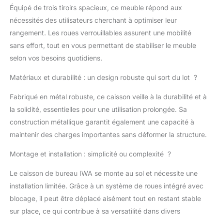
(disponible en une
Équipé de trois tiroirs spacieux, ce meuble répond aux
couleur ou en PVC
nécessités des utilisateurs cherchant à optimiser leur
imitation bois) et
compatible avec le
rangement. Les roues verrouillables assurent une mobilité
coussin KUMO pour
sans effort, tout en vous permettant de stabiliser le meuble
plus de confort.
selon vos besoins quotidiens.
DIMENSIONS
COMPACTES – Format
Matériaux et durabilité : un design robuste qui sort du lot ?
pratique (40x50x60
cm), parfait pour
Fabriqué en métal robuste, ce caisson veille à la durabilité et à
optimiser l’espace,
la solidité, essentielles pour une utilisation prolongée. Sa
avec une garantie de 10
construction métallique garantit également une capacité à
ans pour une
tranquillité d’esprit.
maintenir des charges importantes sans déformer la structure.
Montage et installation : simplicité ou complexité ?
Le caisson de bureau IWA se monte au sol et nécessite une
installation limitée. Grâce à un système de roues intégré avec
blocage, il peut être déplacé aisément tout en restant stable
sur place, ce qui contribue à sa versatilité dans divers