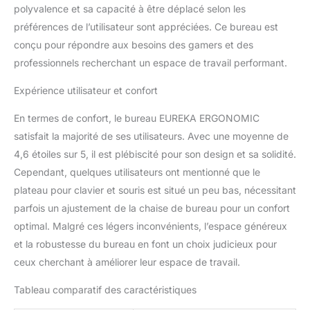
milieu, sur le bord et des
polyvalence et sa capacité à être déplacé selon les
deux côtés du bureau
préférences de l’utilisateur sont appréciées. Ce bureau est
informatique. L'étagère
conçu pour répondre aux besoins des gamers et des
est équipée de lumières
professionnels recherchant un espace de travail performant.
LED réglables, qui
peuvent compléter la
Expérience utilisateur et confort
source de lumière
pendant la journée et
En termes de confort, le bureau EUREKA ERGONOMIC
vous offrir une
satisfait la majorité de ses utilisateurs. Avec une moyenne de
atmosphère de gaming
immersive la nuit.
4,6 étoiles sur 5, il est plébiscité pour son design et sa solidité.
【Accessoires
Cependant, quelques utilisateurs ont mentionné que le
Multifonctionnels】 2
plateau pour clavier et souris est situé un peu bas, nécessitant
emplacements pour iPad
parfois un ajustement de la chaise de bureau pour un confort
permettent de partager
des ordinateurs, des
optimal. Malgré ces légers inconvénients, l’espace généreux
téléphones mobiles et
et la robustesse du bureau en font un choix judicieux pour
des iPad, ce qui le rend
ceux cherchant à améliorer leur espace de travail.
plus approprié comme
bureau en direct ou
Tableau comparatif des caractéristiques
bureau de studio. Le