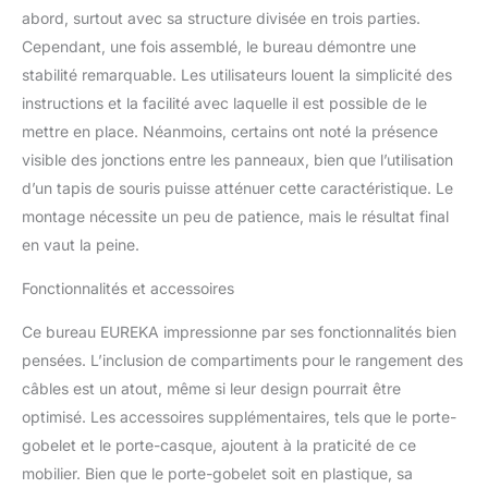
gaming. Le bureau à
abord, surtout avec sa structure divisée en trois parties.
structure en fibre de
Cependant, une fois assemblé, le bureau démontre une
carbone est plus
stabilité remarquable. Les utilisateurs louent la simplicité des
moderne et le traitement
instructions et la facilité avec laquelle il est possible de le
spécial en poudre de
mettre en place. Néanmoins, certains ont noté la présence
surface est imperméable,
résistant à la chaleur et
visible des jonctions entre les panneaux, bien que l’utilisation
difficile à rayer. Livré avec
d’un tapis de souris puisse atténuer cette caractéristique. Le
un grand tapis de souris
montage nécessite un peu de patience, mais le résultat final
à couverture complète
en vaut la peine.
pour vous offrir une
expérience parfaite.
Fonctionnalités et accessoires
【Supports d'Écran
Réglables】 Afin de
Ce bureau EUREKA impressionne par ses fonctionnalités bien
répondre aux besoins
pensées. L’inclusion de compartiments pour le rangement des
d'utilisation de plusieurs
ordinateurs en même
câbles est un atout, même si leur design pourrait être
temps, les deux étagères
optimisé. Les accessoires supplémentaires, tels que le porte-
d'écran du bureau
gobelet et le porte-casque, ajoutent à la praticité de ce
d'ordinateur peuvent être
mobilier. Bien que le porte-gobelet soit en plastique, sa
installées librement au