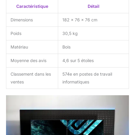
plateau pour clavier
Caractéristique
Détail
coulissant, 2 trous de
gestion des câbles et 2
boîtes de rangement
Dimensions
182 x 76 x 76 cm
pour câbles, un porte-
gobelet et 2 crochets
Poids
30,5 kg
pour écouteurs créent
un espace de travail
Matériau
Bois
multifonctionnel. 【Sûr et
Fiable】 Le cadre et les
Moyenne des avis
4,6 sur 5 étoiles
pieds de bureau pc en
acier au carbone de
Classement dans les
574e en postes de travail
qualité industrielle, le
ventes
informatiques
plateau en bois haute
densité et le plateau en
fibre de carbone
confèrent à la table de
jeu une capacité de
charge de 180 kg.
EUREKA table gaming
sont fabriquées à partir
de matériaux totalement