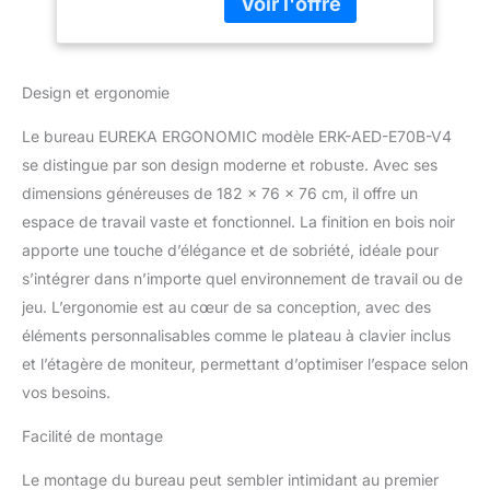
puissante et
d’Ordinateur
scientifiquement conçue
Informatique avec
spécifiquement pour les
Plateau de Clavier,
sports électroniques, les
Étagère de
Design et ergonomie
diffusions en direct et
Moniteur
l'utilisation en studio.
Le bureau EUREKA ERGONOMIC modèle ERK-AED-E70B-V4
Grâce au design
innovant en forme d'aile,
se distingue par son design moderne et robuste. Avec ses
le bord de la table vous
dimensions généreuses de 182 x 76 x 76 cm, il offre un
épouse et offre un
espace de travail vaste et fonctionnel. La finition en bois noir
soutien confortable et un
apporte une touche d’élégance et de sobriété, idéale pour
espace flexible pour
votre ventre et vos bras.
s’intégrer dans n’importe quel environnement de travail ou de
En même temps, cela
jeu. L’ergonomie est au cœur de sa conception, avec des
rapproche l'appareil de
éléments personnalisables comme le plateau à clavier inclus
vous et tout est à portée
et l’étagère de moniteur, permettant d’optimiser l’espace selon
de main. 【Grand Bureau
vos besoins.
en Fibre de Carbone】
Taille du bureau gamer :
Facilité de montage
182 x 76 cm, suffisant
pour plusieurs écrans et
Le montage du bureau peut sembler intimidant au premier
tous les appareils de