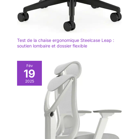
ont été testées des
dizaines de milliers de
fois pour garantir une
qualité fiable et la santé
de votre famille et de vos
animaux de compagnie.
Test de la chaise ergonomique Steelcase Leap :
soutien lombaire et dossier flexible
Fév
19
2025