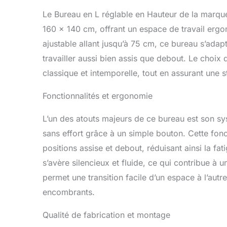
terme. 【Tech
Le Bureau en L réglable en Hauteur de la marqu
obstacle pen
160 x 140 cm, offrant un espace de travail ergo
opposée pou
quotidien】Le
ajustable allant jusqu’à 75 cm, ce bureau s’ada
crochets de 
travailler aussi bien assis que debout. Le choix
câbles,ce qu
classique et intemporelle, tout en assurant une s
quotidien.
Fonctionnalités et ergonomie
L’un des atouts majeurs de ce bureau est son sy
sans effort grâce à un simple bouton. Cette fonct
positions assise et debout, réduisant ainsi la fa
s’avère silencieux et fluide, ce qui contribue à u
permet une transition facile d’un espace à l’au
encombrants.
Qualité de fabrication et montage