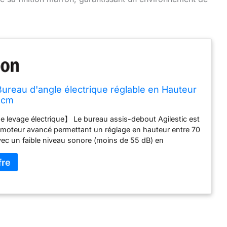
 Bureau d'angle électrique réglable en Hauteur
 cm
 levage électrique】 Le bureau assis-debout Agilestic est
 moteur avancé permettant un réglage en hauteur entre 70
vec un faible niveau sonore (moins de 55 dB) en
ent. Vous pouvez régler la hauteur souhaitée
ment et la mémoriser grâce aux 3 boutons de mémoire.
L 】Ce plateau extra-large en L offre un grand espace de
 s'adapte à tous les recoins de votre maison. 【Cadre
oteur durable 】Notre cadre en acier industriel et notre
en T garantissent à ce bureau assis-debout une charge
80 kg. Le moteur a réussi 50 000 tests de levage
ux, garantissant un fonctionnement fiable sur le long