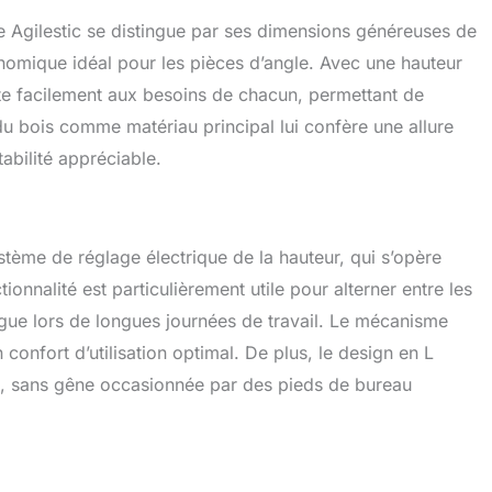
nologie anticollision】Si la table élévatrice rencontre un
e Agilestic se distingue par ses dimensions généreuses de
dant le levage, elle se déplace de 2 cm dans la direction
nomique idéal pour les pièces d’angle. Avec une hauteur
r éviter tout dommage ou blessure. 【Adapté à un usage
 bureau réglable en hauteur Agilestic est équipé de
pte facilement aux besoins de chacun, permettant de
chaque côté et de deux trous pour la gestion des
 du bois comme matériau principal lui confère une allure
i en fait un choix simple et pratique pour un usage
tabilité appréciable.
stème de réglage électrique de la hauteur, qui s’opère
ionnalité est particulièrement utile pour alterner entre les
tigue lors de longues journées de travail. Le mécanisme
n confort d’utilisation optimal. De plus, le design en L
tre, sans gêne occasionnée par des pieds de bureau