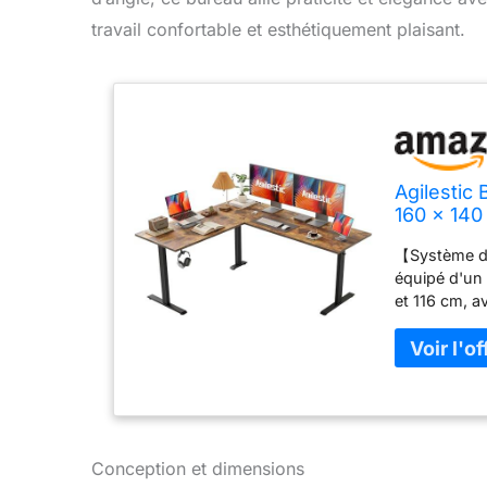
travail confortable et esthétiquement plaisant.
Agilestic
160 x 140
【Système de
équipé d'un
et 116 cm, a
fonctionnem
individuelle
【Design en 
rangement et
robuste et m
conception 
maximale de 
Conception et dimensions
internationa