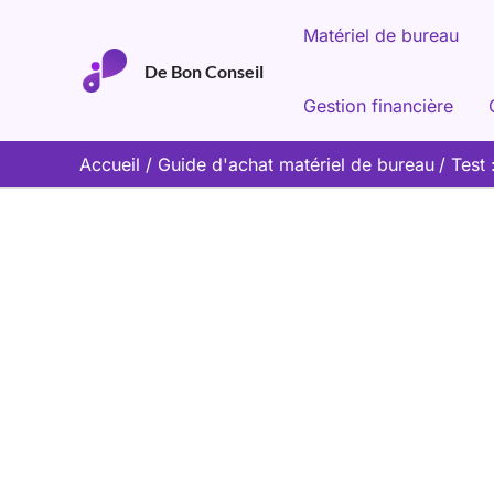
Aller
Matériel de bureau
au
De Bon Conseil
contenu
Gestion financière
Accueil
Guide d'achat matériel de bureau
Test 