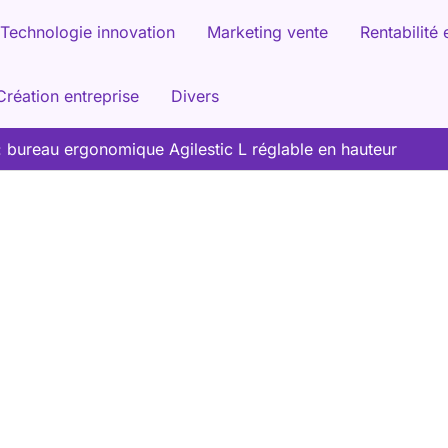
Technologie innovation
Marketing vente
Rentabilité 
Création entreprise
Divers
: bureau ergonomique Agilestic L réglable en hauteur