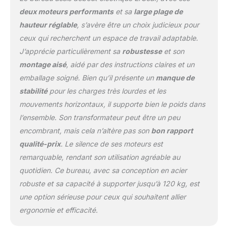
de plateau — pour des
longueurs de 110 à 228
deux moteurs performants
et sa
large plage de
cm et des largeurs de 60
hauteur réglable
, s’avère être un choix judicieux pour
à 80 cm — afin de créer
ceux qui recherchent un espace de travail adaptable.
un poste de travail
J’apprécie particulièrement sa
robustesse
et son
parfaitement
personnalisé. Réglage
montage aisé
, aidé par des instructions claires et un
Intelligent avec Mémoire
emballage soigné. Bien qu’il présente un
manque de
Intégrée Le cadre bureau
stabilité
pour les charges très lourdes et les
assis debout se règle
mouvements horizontaux, il supporte bien le poids dans
facilement via une
l’ensemble. Son transformateur peut être un peu
télécommande
intelligente dotée de 4
encombrant, mais cela n’altère pas son
bon rapport
mémoires pour vos
qualité-prix
. Le silence de ses moteurs est
hauteurs favorites. Un
remarquable, rendant son utilisation agréable au
câble de contrôle
quotidien. Ce bureau, avec sa conception en acier
prolongé offre une
installation flexible,
robuste et sa capacité à supporter jusqu’à 120 kg, est
permettant d'ajuster
une option sérieuse pour ceux qui souhaitent allier
facilement les pieds
ergonomie et efficacité.
bureau électrique à votre
position assise ou