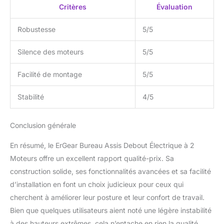
détaillées pour ce cadre
Critères
Évaluation
bureau assis debout et
un service clientèle
Robustesse
5/5
dédié. Pour toute
question, contactez-
Silence des moteurs
5/5
nous rapidement via le
Centre de Messages
Facilité de montage
5/5
Amazon. N'hésitez pas à
échanger avec nous
Stabilité
4/5
jusqu'à la résolution
complète de votre
problème.
Conclusion générale
En résumé, le ErGear Bureau Assis Debout Électrique à 2
Moteurs offre un excellent rapport qualité-prix. Sa
construction solide, ses fonctionnalités avancées et sa facilité
d’installation en font un choix judicieux pour ceux qui
cherchent à améliorer leur posture et leur confort de travail.
Bien que quelques utilisateurs aient noté une légère instabilité
à des hauteurs extrêmes, cela n’entache en rien la qualité