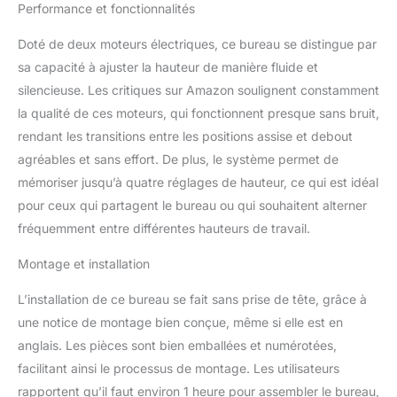
Performance et fonctionnalités
longueurs de 110 à 228
cm et des largeurs de 60
Doté de deux moteurs électriques, ce bureau se distingue par
à 80 cm — afin de créer
sa capacité à ajuster la hauteur de manière fluide et
un poste de travail
silencieuse. Les critiques sur Amazon soulignent constamment
parfaitement
personnalisé. Réglage
la qualité de ces moteurs, qui fonctionnent presque sans bruit,
Intelligent avec Mémoire
rendant les transitions entre les positions assise et debout
Intégrée Le cadre bureau
agréables et sans effort. De plus, le système permet de
assis debout se règle
mémoriser jusqu’à quatre réglages de hauteur, ce qui est idéal
facilement via une
télécommande
pour ceux qui partagent le bureau ou qui souhaitent alterner
intelligente dotée de 4
fréquemment entre différentes hauteurs de travail.
mémoires pour vos
hauteurs favorites. Un
Montage et installation
câble de contrôle
prolongé offre une
L’installation de ce bureau se fait sans prise de tête, grâce à
installation flexible,
une notice de montage bien conçue, même si elle est en
permettant d'ajuster
anglais. Les pièces sont bien emballées et numérotées,
facilement les pieds
facilitant ainsi le processus de montage. Les utilisateurs
bureau électrique à votre
position assise ou
rapportent qu’il faut environ 1 heure pour assembler le bureau,