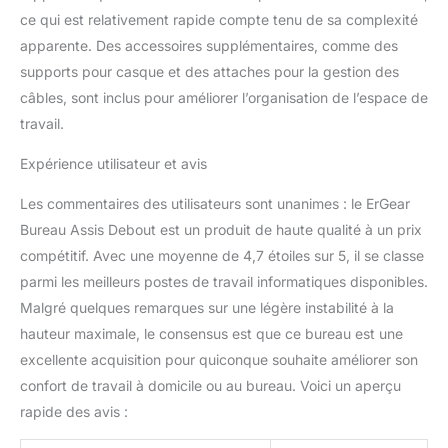
debout préférée. Gestion
ce qui est relativement rapide compte tenu de sa complexité
des Câbles et
apparente. Des accessoires supplémentaires, comme des
Rangement Intégrés
supports pour casque et des attaches pour la gestion des
Gardez votre espace de
travail ordonné grâce au
câbles, sont inclus pour améliorer l’organisation de l’espace de
plateau de rangement
travail.
intégré sous le cadre
bureau assis debout,
Expérience utilisateur et avis
ainsi qu'aux clips pour
organiser les câbles. Les
Les commentaires des utilisateurs sont unanimes : le ErGear
pieds bureau électrique
Bureau Assis Debout est un produit de haute qualité à un prix
sont également équipés
compétitif. Avec une moyenne de 4,7 étoiles sur 5, il se classe
de crochets latéraux
parmi les meilleurs postes de travail informatiques disponibles.
pour y suspendre votre
sac ou vos écouteurs,
Malgré quelques remarques sur une légère instabilité à la
maintenant un
hauteur maximale, le consensus est que ce bureau est une
environnement propre et
excellente acquisition pour quiconque souhaite améliorer son
efficace. Votre Partenaire
confort de travail à domicile ou au bureau. Voici un aperçu
de Travail de Confiance
rapide des avis :
ErGear fournit des
instructions de montage