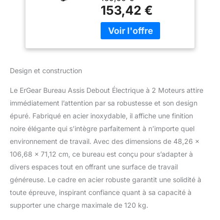
debout en acier renforcé,
153,42 €
ce cadre supporte 120 kg
et garantit une stabilité
parfaite. Les pieds
bureau réglable, mus par
deux moteurs avancés,
assurent une élévation
Design et construction
silencieuse et fluide à
2,54 cm/s entre 72 et
Le ErGear Bureau Assis Debout Électrique à 2 Moteurs attire
120 cm, testée pour 80
immédiatement l’attention par sa robustesse et son design
000 cycles afin d'une
épuré. Fabriqué en acier inoxydable, il affiche une finition
fiabilité durable. Pieds
Réglables pour une
noire élégante qui s’intègre parfaitement à n’importe quel
Installation Sur Mesure
environnement de travail. Avec des dimensions de 48,26 x
Conçu pour une
106,68 x 71,12 cm, ce bureau est conçu pour s’adapter à
installation DIY facile, les
divers espaces tout en offrant une surface de travail
pieds réglable bureau à
traverses rétractables
généreuse. Le cadre en acier robuste garantit une solidité à
permettent au cadre de
toute épreuve, inspirant confiance quant à sa capacité à
s'adapter à une large
supporter une charge maximale de 120 kg.
gamme de dimensions
de plateau — pour des