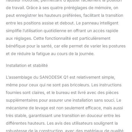
RÉGLABLE : La plage de
de travail. Grâce à ses quatre préréglages de mémoire, on
réglage de la hauteur est
de 71 cm à 116 cm. Que
peut enregistrer les hauteurs préférées, facilitant la transition
vous soyez assis ou
entre les positions assise et debout. Le panneau intelligent
debout, il offre
simplifie l’utilisation quotidienne en offrant un accès rapide
l'expérience la plus
aux réglages. Cette fonctionnalité est particulièrement
confortable pour
protéger votre santé
bénéfique pour la santé, car elle permet de varier les postures
cervicale. Avec un
et de réduire la fatigue au cours de la journée.
plateau suffisamment
large, vous disposez de
Installation et stabilité
suffisamment d'espace
pour placer 2 moniteurs
L’assemblage du SANODESK Q1 est relativement simple,
et affronter facilement les
même pour ceux qui ne sont pas bricoleurs. Les instructions
défis de la journée.
fournies sont claires, et le bureau est livré avec des pièces
SYSTÈME ANTI-
supplémentaires pour assurer une installation sans souci. Le
COLLISION : Grâce à la
technologie anti-
mécanisme de levage est non seulement efficace, mais aussi
collision, le bureau
très stable, garantissant une transition en douceur entre les
détecte les obstacles et
différentes hauteurs. Les avis des utilisateurs soulignent la
s'arrête
robustesse de la construction, avec des matériaux de qualité
automatiquement pour