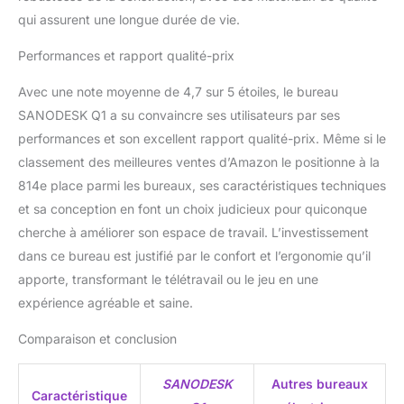
éviter les accidents ou
qui assurent une longue durée de vie.
les dommages, offrant
Performances et rapport qualité-prix
ainsi une plus grande
sécurité et une plus
Avec une note moyenne de 4,7 sur 5 étoiles, le bureau
grande tranquillité
d'esprit lors de son
SANODESK Q1 a su convaincre ses utilisateurs par ses
utilisation. GRARANTIE
performances et son excellent rapport qualité-prix. Même si le
DE LA MARQUE
classement des meilleures ventes d’Amazon le positionne à la
SANODESK : En tant que
814e place parmi les bureaux, ses caractéristiques techniques
produit de SANODESK,
un leader de confiance
et sa conception en font un choix judicieux pour quiconque
en matière de mobilier
cherche à améliorer son espace de travail. L’investissement
ergonomique, ce bureau
dans ce bureau est justifié par le confort et l’ergonomie qu’il
a passé des tests de
apporte, transformant le télétravail ou le jeu en une
qualité rigoureux et offre
un excellent support
expérience agréable et saine.
client. Ses performances
Comparaison et conclusion
fiables et sa conception
durable en font le choix
idéal pour votre maison
SANODESK
Autres bureaux
Caractéristique
ou votre bureau.