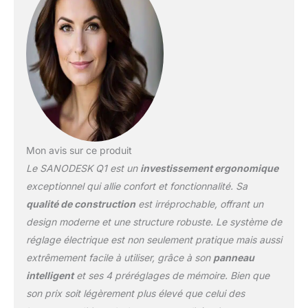
certifié FSC.
CONTRÔLEUR
INTELLIGENT : Équipé de
4 options prédéfinies
programmables, vous
pouvez enregistrer vos
hauteurs assises ou
debout préférées. La
hauteur exacte du
bureau est affichée sur le
Mon avis sur ce produit
moniteur, qui s'atténue
Le SANODESK Q1 est un
investissement ergonomique
automatiquement pour
économiser de l'énergie
exceptionnel qui allie confort et fonctionnalité. Sa
lorsque le bureau est
qualité de construction
est irréprochable, offrant un
arrêté. HAUTEUR
design moderne et une structure robuste. Le système de
RÉGLABLE : La plage de
réglage électrique est non seulement pratique mais aussi
réglage de la hauteur est
de 71 cm à 116 cm. Que
extrêmement facile à utiliser, grâce à son
panneau
vous soyez assis ou
intelligent
et ses 4 préréglages de mémoire. Bien que
debout, il offre
son prix soit légèrement plus élevé que celui des
l'expérience la plus