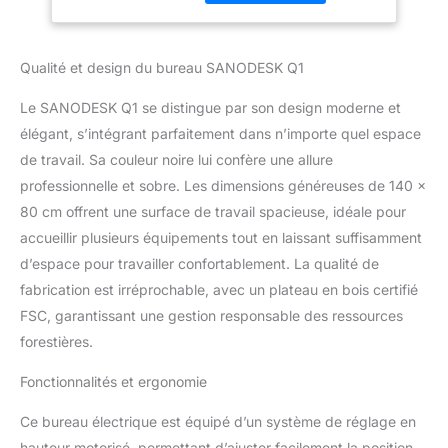
épaisseur de 20 mm, il
Mémoire, Panneau
offre une grande
Intelligent, Noir
résistance et fiabilité,
Qualité et design du bureau SANODESK Q1
créant un espace de
travail solide et durable.
Le SANODESK Q1 se distingue par son design moderne et
Le panneau de table est
élégant, s’intégrant parfaitement dans n’importe quel espace
certifié FSC.
de travail. Sa couleur noire lui confère une allure
CONTRÔLEUR
INTELLIGENT : Équipé de
professionnelle et sobre. Les dimensions généreuses de 140 x
4 options prédéfinies
80 cm offrent une surface de travail spacieuse, idéale pour
programmables, vous
accueillir plusieurs équipements tout en laissant suffisamment
pouvez enregistrer vos
d’espace pour travailler confortablement. La qualité de
hauteurs assises ou
debout préférées. La
fabrication est irréprochable, avec un plateau en bois certifié
hauteur exacte du
FSC, garantissant une gestion responsable des ressources
bureau est affichée sur le
forestières.
moniteur, qui s'atténue
automatiquement pour
Fonctionnalités et ergonomie
économiser de l'énergie
lorsque le bureau est
Ce bureau électrique est équipé d’un système de réglage en
arrêté. HAUTEUR
hauteur motorisé, permettant d’ajuster facilement la position