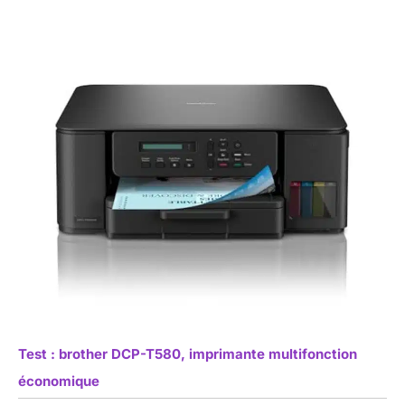
Test : brother DCP-T580, imprimante multifonction
économique