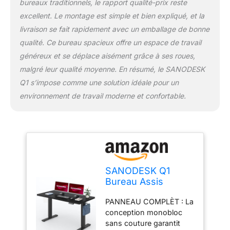
bureaux traditionnels, le rapport qualité-prix reste
confortable pour
protéger votre santé
excellent. Le montage est simple et bien expliqué, et la
cervicale. Avec un
livraison se fait rapidement avec un emballage de bonne
plateau suffisamment
qualité. Ce bureau spacieux offre un espace de travail
large, vous disposez de
généreux et se déplace aisément grâce à ses roues,
suffisamment d'espace
malgré leur qualité moyenne. En résumé, le SANODESK
pour placer 2 moniteurs
et affronter facilement les
Q1 s’impose comme une solution idéale pour un
défis de la journée.
environnement de travail moderne et confortable.
SYSTÈME ANTI-
COLLISION : Grâce à la
technologie anti-
collision, le bureau
détecte les obstacles et
s'arrête
automatiquement pour
SANODESK Q1
éviter les accidents ou
Bureau Assis
les dommages, offrant
Debout 140 x 80 cm
ainsi une plus grande
PANNEAU COMPLÈT : La
avec Plateau de
sécurité et une plus
conception monobloc
Table Complet
grande tranquillité
sans couture garantit
certifiées FSC,