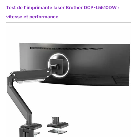
Test de l’imprimante laser Brother DCP-L5510DW :
vitesse et performance