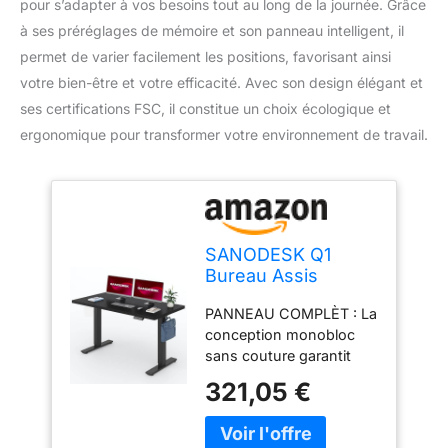
pour s’adapter à vos besoins tout au long de la journée. Grâce
à ses préréglages de mémoire et son panneau intelligent, il
permet de varier facilement les positions, favorisant ainsi
votre bien-être et votre efficacité. Avec son design élégant et
ses certifications FSC, il constitue un choix écologique et
ergonomique pour transformer votre environnement de travail.
SANODESK Q1
Bureau Assis
Debout 140 x 80 cm
PANNEAU COMPLÈT : La
avec Plateau de
conception monobloc
Table Complet
sans couture garantit
certifiées FSC,
une durabilité et une
Bureau Réglable en
321,05 €
stabilité exceptionnelles,
Hauteur Électrique
résistant à l'humidité et
Une-Pièce avec 4
aux fissures. Avec une
Préréglages de