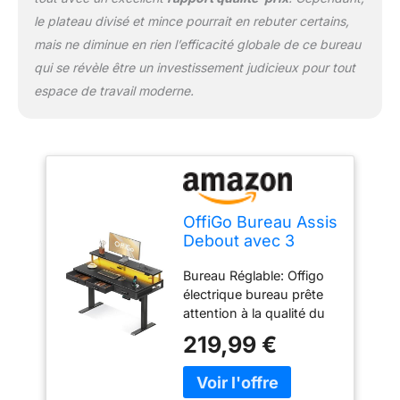
besoins personnalisés
le plateau divisé et mince pourrait en rebuter certains,
en matière de
mais ne diminue en rien l’efficacité globale de ce bureau
divertissement
qui se révèle être un investissement judicieux pour tout
Organiseur de Câbles: le
espace de travail moderne.
chemin de câbles caché
situé derrière le bureau
peut gérer efficacement
les fils de plusieurs
moniteurs, ordinateurs et
autres appareils
électroniques, gardant
OffiGo Bureau Assis
votre bureau bien rangé.
Debout avec 3
Installation Facile: la
Tiroirs, 120cm
structure en acier
Bureau Réglable: Offigo
Bureau Gaming,
simplifie l'installation,
électrique bureau prête
Noir
équipée d'outils
attention à la qualité du
d'installation complets et
moteur. Elle dispose de 3
de vidéos d'instructions
219,99 €
boutons de mémoire et
d'installation. Le manuel
peut être facilement
d'instructions contient
réglée à votre hauteur
des instructions