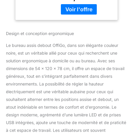
peut être facilement
réglée à votre hauteur
préférée en un seul clic.
La plage de levage est de
78 cm à 120 cm. Le
Design et conception ergonomique
levage est fluide et
silencieux et le bruit est
Le bureau assis debout OffiGo, dans son élégante couleur
compris entre 45
noire, est un véritable allié pour ceux qui recherchent une
décibels et 55 décibels. 3
solution ergonomique à domicile ou au bureau. Avec ses
Tiroirs en tissu et
Support de Moniteur: 3
dimensions de 54 x 120 x 78 cm, il offre un espace de travail
tiroirs en tissu offrent un
généreux, tout en s’intégrant parfaitement dans divers
espace de rangement
environnements. La possibilité de régler la hauteur
suffisant, et la structure
électriquement est une véritable aubaine pour ceux qui
en acier stable et solide
empêche les tiroirs de se
souhaitent alterner entre les positions assise et debout, un
déformer et de glisser en
atout indéniable en termes de confort et d’ergonomie. Le
douceur. Le support de
design moderne, agrémenté d’une lumière LED et de prises
comptoir ergonomique
USB intégrées, ajoute une touche de modernité et de praticité
pleine grandeur soulage
efficacement la pression
à cet espace de travail. Les utilisateurs ont souvent