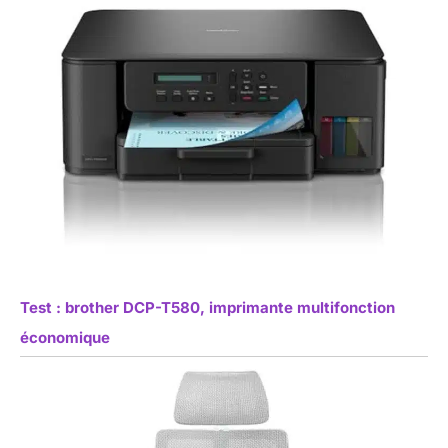
Test : brother DCP-T580, imprimante multifonction
économique