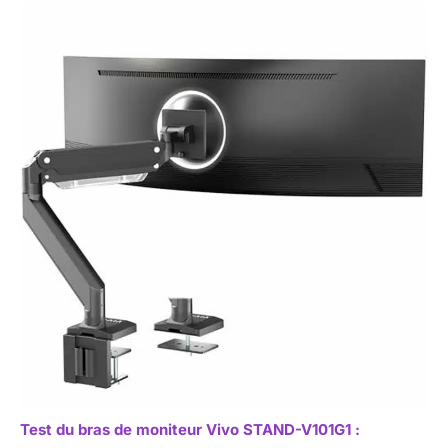
Test du bras de moniteur Vivo STAND-V101G1 :