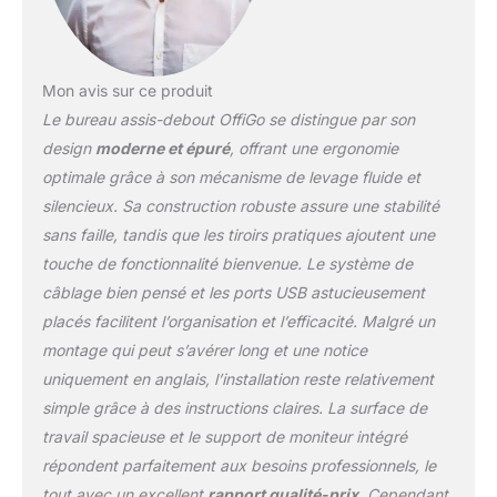
en acier stable et solide
empêche les tiroirs de se
déformer et de glisser en
douceur. Le support de
Mon avis sur ce produit
comptoir ergonomique
Le bureau assis-debout OffiGo se distingue par son
pleine grandeur soulage
efficacement la pression
design
moderne et épuré
, offrant une ergonomie
sur le cou et offre un
optimale grâce à son mécanisme de levage fluide et
espace supplémentaire
silencieux. Sa construction robuste assure une stabilité
pour le placement du
sans faille, tandis que les tiroirs pratiques ajoutent une
moniteur. Chargeur et
Lumineuses LED: 2
touche de fonctionnalité bienvenue. Le système de
prises et 2 ports USB
câblage bien pensé et les ports USB astucieusement
peuvent charger votre
placés facilitent l’organisation et l’efficacité. Malgré un
ordinateur, téléphone
montage qui peut s’avérer long et une notice
portable, lampe de
standing desk et autres
uniquement en anglais, l’installation reste relativement
appareils en même
simple grâce à des instructions claires. La surface de
temps. Un éclairage
travail spacieuse et le support de moniteur intégré
doux peut créer une
répondent parfaitement aux besoins professionnels, le
variété d'atmosphères
tout avec un excellent
rapport qualité-prix
. Cependant,
pour répondre à vos