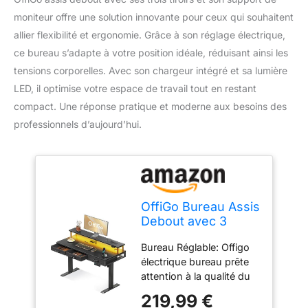
moniteur offre une solution innovante pour ceux qui souhaitent
allier flexibilité et ergonomie. Grâce à son réglage électrique,
ce bureau s’adapte à votre position idéale, réduisant ainsi les
tensions corporelles. Avec son chargeur intégré et sa lumière
LED, il optimise votre espace de travail tout en restant
compact. Une réponse pratique et moderne aux besoins des
professionnels d’aujourd’hui.
OffiGo Bureau Assis
Debout avec 3
Tiroirs, 120cm
Bureau Réglable: Offigo
Bureau Gaming,
électrique bureau prête
Noir
attention à la qualité du
moteur. Elle dispose de 3
219,99 €
boutons de mémoire et