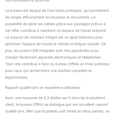
Fonctionnalités et praticité
peut gérer efficacement
les fils de plusieurs
Le bureau est équipé de trois tiroirs pratiques, qui permettent
moniteurs, ordinateurs et
autres appareils
de ranger efficacement accessoires et documents. La
électroniques, gardant
possibilité de gérer les câbles grâce aux passages prévus à
votre bureau bien rangé.
cet effet contribue à maintenir un espace de travail ordonné.
Installation Facile: la
Le support de moniteur intégré est un ajout bienvenu pour
structure en acier
simplifie l'installation,
optimiser l’espace de travail et réduire la fatigue visuelle. De
équipée d'outils
plus, les prises USB intégrées sont très appréciées pour
d'installation complets et
charger facilement appareils électroniques et téléphones.
de vidéos d'instructions
Tout cela contribue à faire du bureau OffiGo un choix judicieux
d'installation. Le manuel
pour ceux qui recherchent une solution complète et
d'instructions contient
des instructions
ergonomique.
textuelles détaillées et
des illustrations intuitives
Rapport qualité-prix et expérience utilisateur
étape par étape. Chaque
accessoire est identifié.
Avec une moyenne de 4,3 étoiles sur 5 dans les évaluations
client, le bureau OffiGo se distingue par son excellent rapport
qualité-prix. Bien que le plateau soit divisé en deux parties, un