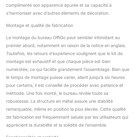
sur le cou et offre un
complimenté son apparence épurée et sa capacité à
espace supplémentaire
s’harmoniser avec d’autres éléments de décoration.
pour le placement du
moniteur. Chargeur et
Montage et qualité de fabrication
Lumineuses LED: 2
prises et 2 ports USB
Le montage du bureau OffiGo peut sembler intimidant au
peuvent charger votre
premier abord, notamment en raison de la notice en anglais.
ordinateur, téléphone
Toutefois, les retours d’expérience soulignent que le kit de
portable, lampe de
standing desk et autres
montage est exhaustif et que chaque pièce est bien
appareils en même
numérotée, ce qui facilite grandement l’assemblage. Bien que
temps. Un éclairage
le temps de montage puisse varier, allant jusqu’à six heures
doux peut créer une
pour certains, il est conseillé de procéder avec patience et
variété d'atmosphères
pour répondre à vos
méthode. Une fois monté, le bureau révèle toute sa
besoins personnalisés
robustesse. La structure en métal assure une stabilité
en matière de
remarquable, même en position la plus élevée. Cette qualité
divertissement
de fabrication est fréquemment saluée par les utilisateurs qui
Organiseur de Câbles: le
chemin de câbles caché
apprécient la durabilité et la solidité de l’ensemble.
situé derrière le bureau