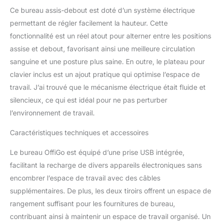
contrôle manuel sur le
Ce bureau assis-debout est doté d’un système électrique
bureau. Le support de
permettant de régler facilement la hauteur. Cette
moniteur soulève votre
fonctionnalité est un réel atout pour alterner entre les positions
écran au niveau des
yeux, soulageant la
assise et debout, favorisant ainsi une meilleure circulation
fatigue du cou et des
sanguine et une posture plus saine. En outre, le plateau pour
épaules. Le clavier à
clavier inclus est un ajout pratique qui optimise l’espace de
glissière lisse se range
travail. J’ai trouvé que le mécanisme électrique était fluide et
lorsqu'il n'est pas utilisé,
vous donnant plus
silencieux, ce qui est idéal pour ne pas perturber
d'espace de bureau.
l’environnement de travail.
Prises britanniques +
gestion des câbles
Caractéristiques techniques et accessoires
cachés – Bien rangé et
efficace : 2 prises CA
Le bureau OffiGo est équipé d’une prise USB intégrée,
britanniques et 2 ports
facilitant la recharge de divers appareils électroniques sans
USB sont intégrés dans
encombrer l’espace de travail avec des câbles
le bureau pour le bureau,
supplémentaires. De plus, les deux tiroirs offrent un espace de
vous pouvez charger
votre ordinateur et votre
rangement suffisant pour les fournitures de bureau,
téléphone sur votre
contribuant ainsi à maintenir un espace de travail organisé. Un