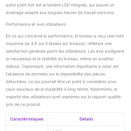
bureau électrique
autre point fort est la lumière LED intégrée, qui assure un
debout. Un chemin de
éclairage adapté aux longues heures de travail nocturne.
câbles caché à l'arrière
du bureau assis-debout
Performance et avis utilisateurs
stocke tous les câbles
d'alimentation, gardant
En ce qui concerne la performance, le bureau a reçu une note
votre espace de travail
moyenne de 4,6 sur 5 étoiles sur Amazon, reflétant une
propre et sans
encombrement. 【3
satisfaction générale parmi les utilisateurs. Les avis soulignent
réglages de hauteur de
la robustesse et la stabilité du bureau, même en position
mémoire – basculez
debout. Cependant, une information importante à noter est
entre position assise et
l’absence de données sur la disponibilité des pièces
debout avec une seule
touche】Le système de
détachées, ce qui pourrait être un point à considérer pour
levage électrique s'ajuste
ceux soucieux de la durabilité à long terme. Néanmoins, la
en douceur de 76 à 117
majorité des utilisateurs sont unanimes sur le rapport qualité-
cm. Trois boutons de
prix de ce produit.
mémoire vous
permettent de
sauvegarder votre
Caractéristiques
Détails
hauteur assise, votre
hauteur debout et votre