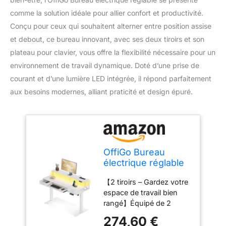
comme la solution idéale pour allier confort et productivité.
Conçu pour ceux qui souhaitent alterner entre position assise
et debout, ce bureau innovant, avec ses deux tiroirs et son
plateau pour clavier, vous offre la flexibilité nécessaire pour un
environnement de travail dynamique. Doté d’une prise de
courant et d’une lumière LED intégrée, il répond parfaitement
aux besoins modernes, alliant praticité et design épuré.
OffiGo Bureau
électrique réglable
en hauteur avec 2
【2 tiroirs – Gardez votre
tiroirs et plateau
espace de travail bien
pour clavier, 120 x
rangé】Équipé de 2
54 x 78,5 cm,
tiroirs en tissu lisse et
blanc, bureau
274,60 €
silencieux, ce bureau