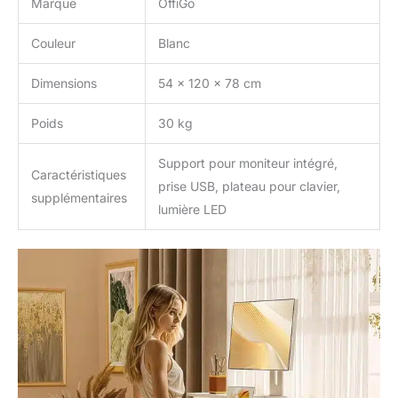
Marque
OffiGo
hauteur personnalisée la
plus confortable – tous
Couleur
Blanc
accessibles d'une seule
touche. Debout, après
Dimensions
54 x 120 x 78 cm
avoir été assis pendant
un certain temps pour
Poids
30 kg
soulager la fatigue du
dos et augmenter la
Support pour moniteur intégré,
productivité. Design
Caractéristiques
élégant + assemblage
prise USB, plateau pour clavier,
supplémentaires
facile : le bureau de 120 x
lumière LED
54 cm est suffisant pour
deux écrans, mais assez
compact pour ne pas
prendre trop de place –
idéal pour les petits
appartements et les
bureaux. Le colis
comprend un manuel
illustré, un ensemble
complet d'outils