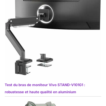
Test du bras de moniteur Vivo STAND-V101G1 :
robustesse et haute qualité en aluminium