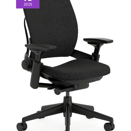
2025
soulager la fatigue du
dos et augmenter la
productivité. Design
élégant + assemblage
facile : le bureau de 120 x
54 cm est suffisant pour
deux écrans, mais assez
compact pour ne pas
prendre trop de place –
idéal pour les petits
appartements et les
bureaux. Le colis
comprend un manuel
illustré, un ensemble
complet d'outils
d'installation et un guide
d'installation vidéo
(français non garanti).
Chaque pièce est
emballée
individuellement et