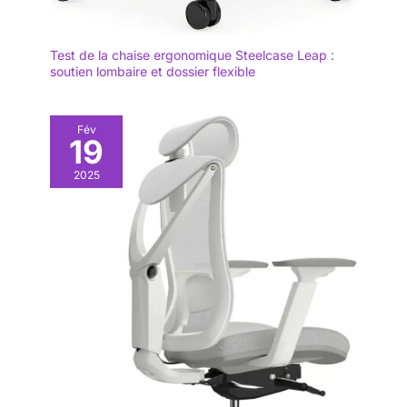
clairement étiquetée,
vous aidant à l'assembler
avec facilité.
Test de la chaise ergonomique Steelcase Leap :
soutien lombaire et dossier flexible
Fév
19
2025