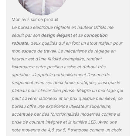
peut être commutée
entre blanc froid pour le
travail, lumière chaude
Mon avis sur ce produit
pour se détendre et
Le bureau électrique réglable en hauteur OffiGo me
mode RVB pour le
divertissement grâce au
séduit par son
design élégant
et sa
conception
contrôle manuel sur le
robuste
, deux qualités qui en font un atout majeur pour
bureau. Le support de
mon espace de travail. Le mécanisme de réglage en
moniteur soulève votre
hauteur est d’une fluidité exemplaire, rendant
écran au niveau des
yeux, soulageant la
l’alternance entre position assise et debout très
fatigue du cou et des
agréable. J’apprécie particulièrement l’espace de
épaules. Le clavier à
rangement avec ses deux tiroirs pratiques, ainsi que le
glissière lisse se range
plateau pour clavier bien pensé. Malgré un montage qui
lorsqu'il n'est pas utilisé,
vous donnant plus
peut s’avérer laborieux et un prix quelque peu élevé, ce
d'espace de bureau.
bureau offre une expérience utilisateur supérieure,
Prises britanniques +
accentuée par des fonctionnalités modernes comme la
gestion des câbles
prise de courant intégrée et la lumière LED. Avec une
cachés – Bien rangé et
note moyenne de 4,6 sur 5, il s’impose comme un choix
efficace : 2 prises CA