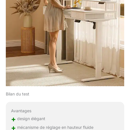
d'installation et un guide
d'installation vidéo
(français non garanti).
Chaque pièce est
emballée
individuellement et
clairement étiquetée,
vous aidant à l'assembler
avec facilité.
Bilan du test
Avantages
+
design élégant
+
mécanisme de réglage en hauteur fluide