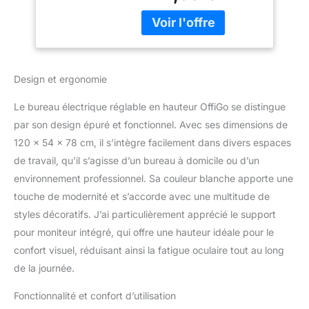
debout électrique
debout avec tiroirs offre
avec prise de
un grand espace de
courant et lumière
rangement pour les
LED, table assis-
documents, la papeterie
debout
et les fournitures de
Design et ergonomie
bureau. Le cadre en acier
renforcé offre un soutien
Le bureau électrique réglable en hauteur OffiGo se distingue
robuste, empêchant
par son design épuré et fonctionnel. Avec ses dimensions de
efficacement la
120 x 54 x 78 cm, il s’intègre facilement dans divers espaces
déformation du tiroir.
【Lumières LED +
de travail, qu’il s’agisse d’un bureau à domicile ou d’un
plateau de clavier +
environnement professionnel. Sa couleur blanche apporte une
support de moniteur –
touche de modernité et s’accorde avec une multitude de
tout-en-un】La lumière
styles décoratifs. J’ai particulièrement apprécié le support
RVB du bureau réglable
peut être commutée
pour moniteur intégré, qui offre une hauteur idéale pour le
entre blanc froid pour le
confort visuel, réduisant ainsi la fatigue oculaire tout au long
travail, lumière chaude
de la journée.
pour se détendre et
mode RVB pour le
Fonctionnalité et confort d’utilisation
divertissement grâce au