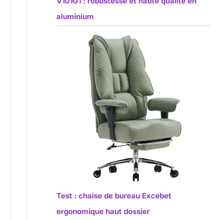
V101G1 : robustesse et haute qualité en
aluminium
Test : chaise de bureau Excebet
ergonomique haut dossier