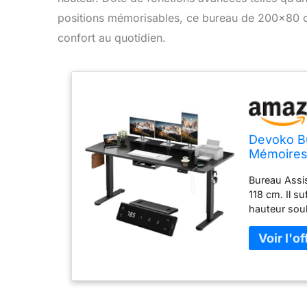
positions mémorisables, ce bureau de 200×80 cm 
confort au quotidien.
Devoko Bu
Mémoires,
Bureau Assis
118 cm. Il su
hauteur souh
d'un port de
tout moment.
deux crochet
3 Positions
enregistrer 
ajuster à la