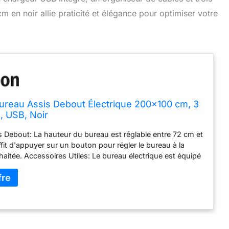
en noir allie praticité et élégance pour optimiser votre
reau Assis Debout Électrique 200×100 cm, 3
 USB, Noir
 Debout: La hauteur du bureau est réglable entre 72 cm et
ffit d'appuyer sur un bouton pour régler le bureau à la
aitée. Accessoires Utiles: Le bureau électrique est équipé
 Type-C pour que vous puissiez recharger vos appareils à
 La boîte de rangement des câbles sous le bureau et les
s permettent de garder votre bureau propre et bien rangé.
 de Mémoire: Le panneau de commande smart peut
3 positions de mémoire, que vous pouvez facilement
 position que vous souhaitez. Vous pouvez régler 3 de vos