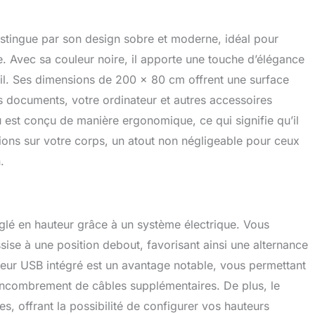
tuelles, telles que debout, assis, etc., ou régler la hauteur
our les autres membres de votre famille. Stabilité et
s pieds du bureau en forme de T élargi peuvent supporter
stingue par son design sobre et moderne, idéal pour
70 kg, stable et durable. Le moteur a été soumis à de
re. Avec sa couleur noire, il apporte une touche d’élégance
rocédures de test pour garantir la sécurité de
. En outre, le bureau debout électrique est équipé d'une
ail. Ses dimensions de 200 x 80 cm offrent une surface
anti-collision et d'une protection contre la surchauffe, ce
 documents, votre ordinateur et autres accessoires
met de l'utiliser en toute confiance. Une Parfaite Condition
 est conçu de manière ergonomique, ce qui signifie qu’il
au: L'alternance entre la position debout et la position
permet de garder votre cerveau éveillé et d'être plus
sions sur votre corps, un atout non négligeable pour ceux
travail. Il vous permet de fléchir votre colonne vertébrale et
.
les douleurs dorsales après une longue période d'assise.
vient pour travailler, étudier, dessiner, lire, etc.
églé en hauteur grâce à un système électrique. Vous
sise à une position debout, favorisant ainsi une alternance
geur USB intégré est un avantage notable, vous permettant
encombrement de câbles supplémentaires. De plus, le
s, offrant la possibilité de configurer vos hauteurs