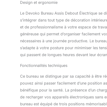
hauteurs habi
Design et ergonomie
appropriée p
Sécurité: Le
Le Devoko Bureau Assis Debout Électrique se di
un poids de 
s’intégrer dans tout type de décoration intérieu
nombreuses p
l'utilisateur
et de professionnalisme à votre espace de trav
technologie 
généreuse qui permet d’organiser facilement vos
qui vous per
nécessaires à une journée productive. Le bureau
pour Le Bure
assise vous 
s’adapte à votre posture pour minimiser les ten
productif au 
qui passent de longues heures devant leur écran
de prévenir 
Ce bureau con
Fonctionnalités techniques
Ce bureau se distingue par sa capacité à être r
pouvez ainsi passer facilement d’une position as
bénéfique pour la santé. La présence d’un char
de recharger vos appareils électroniques sans 
bureau est équipé de trois positions mémorisable