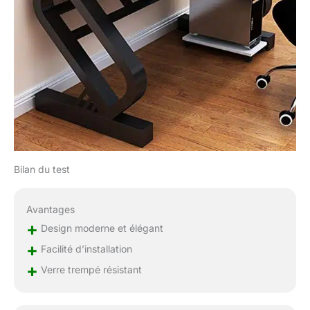
présentoir, etc. bureau
La table peut
personnaliser votre
maison ou votre
bureau
Bilan du test
Avantages
+
Design moderne et élégant
+
Facilité d’installation
+
Verre trempé résistant