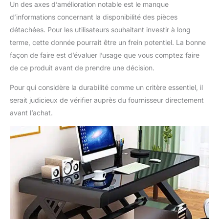
Un des axes d’amélioration notable est le manque
augmente la stabilité
globale; la table a des
d’informations concernant la disponibilité des pièces
trous de fil réservés, ce
détachées. Pour les utilisateurs souhaitant investir à long
qui vous permet
terme, cette donnée pourrait être un frein potentiel. La bonne
d'organiser les lignes,
façon de faire est d’évaluer l’usage que vous comptez faire
et la table est toujours
propre et bien rangée,
de ce produit avant de prendre une décision.
ce qui augmente votre
efficacité de travail
Pour qui considère la durabilité comme un critère essentiel, il
【Convient à diverses
serait judicieux de vérifier auprès du fournisseur directement
occasions】: Ce
avant l’achat.
bureau d'ordinateur
peut répondre à vos
divers besoins et
convient parfaitement à
une utilisation en tant
que bureau d'étudiant,
bureau, bureau
d'ordinateur, table de
jeu, table de salle de
conférence ou