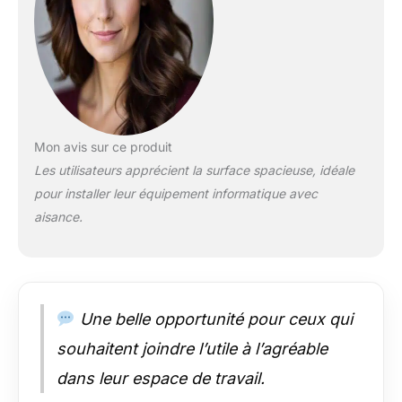
Ce bureau est rapide
et facile à installer,
avec 4 tailles et 2
couleurs, la zone du
bureau est: 80 * 60
cm / 31,5 * 23,6
pouces, 100 * 60 cm
/ 39,4 * 23,6 pouces,
Mon avis sur ce produit
120 * 60 cm / 47,2 *
Les utilisateurs apprécient la surface spacieuse, idéale
23,6 pouces, 140 *
pour installer leur équipement informatique avec
60 cm / 55,1 * 23,6
pouces, la hauteur de
aisance.
la table est: 75 cm /
29,5 pouces
【Le
matériau est
écologique et
durable】: Cette table
Une belle opportunité pour ceux qui
de jeu de café
souhaitent joindre l’utile à l’agréable
Internet, la structure
globale est en acier
dans leur espace de travail.
inoxydable, solide,