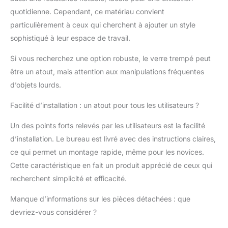
29,5 pouces
【Le
quotidienne. Cependant, ce matériau convient
matériau est
particulièrement à ceux qui cherchent à ajouter un style
écologique et
sophistiqué à leur espace de travail.
durable】: Cette table
de jeu de café Internet,
Si vous recherchez une option robuste, le verre trempé peut
la structure globale est
être un atout, mais attention aux manipulations fréquentes
en acier inoxydable,
solide, haute portance,
d’objets lourds.
surface lisse, pas facile
à déformer; le plateau
Facilité d’installation : un atout pour tous les utilisateurs ?
de table est en verre
trempé, solide et sûr,
Un des points forts relevés par les utilisateurs est la facilité
beau et élégant, sans
d’installation. Le bureau est livré avec des instructions claires,
odeur, résistant à
ce qui permet un montage rapide, même pour les novices.
l'usure et durable, facile
Cette caractéristique en fait un produit apprécié de ceux qui
à nettoyer
recherchent simplicité et efficacité.
【Conception
exquise】: Chaque
Manque d’informations sur les pièces détachées : que
connexion de la table
d'étude a des pièces
devriez-vous considérer ?
renforcées, ce qui