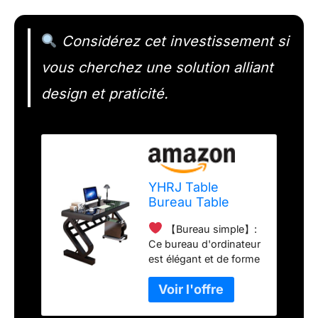
Considérez cet investissement si
vous cherchez une solution alliant
design et praticité.
YHRJ Table
Bureau Table
Bureau
【Bureau simple】:
Verre,Bureau
Ce bureau d'ordinateur
D'ordinateur
est élégant et de forme
Simple À La
simple. Le bureau de
Maison, Bureau
grande taille peut
d'angle Moderne,
contenir des
Bureau D'étude