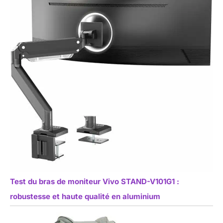
Test du bras de moniteur Vivo STAND-V101G1 :
robustesse et haute qualité en aluminium