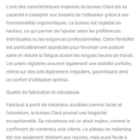
interrompant le déplacement une fois
L’une des caractéristiques majeures du bureau Clara est sa
l'empêchement reconnu Définissez votre
minuteur : il est temps de changer de
capacité à s’adapter aux besoins de l’utilisateur grâce à ses
position. À partir du panneau de commande,
fonctionnalités ergonomiques. Le bureau est réglable en
vous pourrez régler une minuterie
hauteur, ce qui permet de l’ajuster selon les préférences
personnalisée qui vous rappelle quand
individuelles ou les exigences professionnelles. Cette flexibilité
changer de position pour rendre votre
est particulièrement appréciée pour favoriser une posture
journée plus dynamique et limiter la
sédentaire pendant le travail.
saine et réduire la fatigue durant les longues heures de travail.
Les pieds réglables assurent également une stabilité parfaite,
même sur des sols légèrement irréguliers, garantissant ainsi
un confort d’utilisation optimal.
Qualité de fabrication et robustesse
Fabriqué à partir de matériaux durables comme l’acier et
l’aluminium, le bureau Clara promet une longévité
exceptionnelle. Sa robustesse est un atout majeur, comme le
confirment de nombreux avis clients. Le plateau en mélamine
est non seulement résistant aux rayures, mais aussi facile à