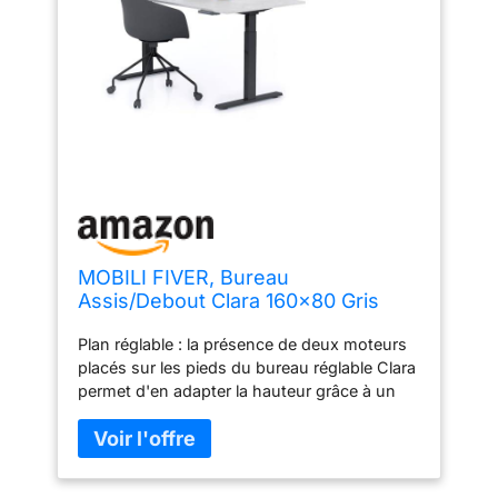
MOBILI FIVER, Bureau
Assis/Debout Clara 160x80 Gris
Béton avec Pieds Noirs,
Plan réglable : la présence de deux moteurs
Mélaminé/Aluminium/Acier, Bureau
placés sur les pieds du bureau réglable Clara
d'ordinateur pour Bureau
permet d'en adapter la hauteur grâce à un
mouvement fluide qui garantit la stabilité du
plan. Les câbles d'alimentation UK, USA et
UE sont inclus. Mémorise la position : vous
avez trouvé une position vraiment