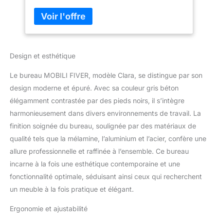
mouvement fluide qui garantit la stabilité du
plan. Les câbles d'alimentation UK, USA et
UE sont inclus. Mémorise la position : vous
avez trouvé une position vraiment
confortable ? Sauvez-le. Grâce au panneau
Design et esthétique
de commande du bureau, vous pouvez
stocker jusqu'à 3 niveaux de hauteur
Le bureau MOBILI FIVER, modèle Clara, se distingue par son
différents pour un confort optimal pendant le
travail. Combattez la sédentarité : la
design moderne et épuré. Avec sa couleur gris béton
sédentarité typique du travail de bureau
élégamment contrastée par des pieds noirs, il s’intègre
oblige souvent à prendre des positions
harmonieusement dans divers environnements de travail. La
incorrectes. La possibilité de changer
finition soignée du bureau, soulignée par des matériaux de
fréquemment de position et de travailler
même debout aide à lutter contre les
qualité tels que la mélamine, l’aluminium et l’acier, confère une
douleurs dorsales, le cou et la fatigue
allure professionnelle et raffinée à l’ensemble. Ce bureau
oculaire. Choisissez un poste de travail
incarne à la fois une esthétique contemporaine et une
ergonomique Mécanisme anti-collision : le
fonctionnalité optimale, séduisant ainsi ceux qui recherchent
bureau réglable Clara est équipé d'un
un meuble à la fois pratique et élégant.
système anti-collision qui lui permet de
détecter d'éventuels obstacles présents
Ergonomie et ajustabilité
dans sa trajectoire de mouvement, en