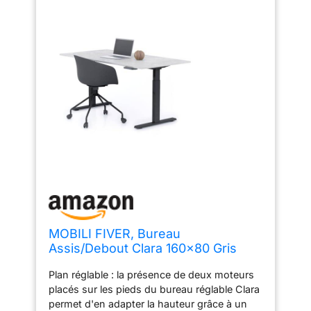
MOBILI FIVER, Bureau
Assis/Debout Clara 160x80 Gris
Béton avec Pieds Noirs,
Plan réglable : la présence de deux moteurs
Mélaminé/Aluminium/Acier, Bureau
placés sur les pieds du bureau réglable Clara
d'ordinateur pour Bureau
permet d'en adapter la hauteur grâce à un