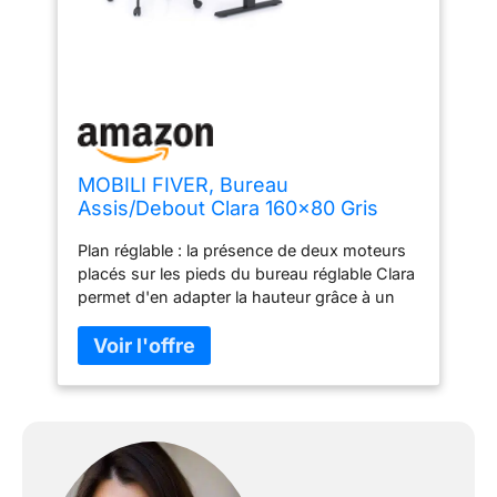
MOBILI FIVER, Bureau
Assis/Debout Clara 160x80 Gris
Béton avec Pieds Noirs,
Plan réglable : la présence de deux moteurs
Mélaminé/Aluminium/Acier, Bureau
placés sur les pieds du bureau réglable Clara
d'ordinateur pour Bureau
permet d'en adapter la hauteur grâce à un
mouvement fluide qui garantit la stabilité du
plan. Les câbles d'alimentation UK, USA et
UE sont inclus. Mémorise la position : vous
avez trouvé une position vraiment
confortable ? Sauvez-le. Grâce au panneau
de commande du bureau, vous pouvez
stocker jusqu'à 3 niveaux de hauteur
différents pour un confort optimal pendant le