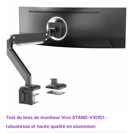
Test du bras de moniteur Vivo STAND-V101G1 :
robustesse et haute qualité en aluminium