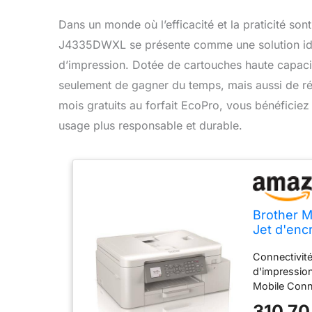
Dans un monde où l’efficacité et la praticité son
J4335DWXL se présente comme une solution idé
d’impression. Dotée de cartouches haute capacit
seulement de gagner du temps, mais aussi de réa
mois gratuits au forfait EcoPro, vous bénéficiez d
usage plus responsable et durable.
Brother M
Jet d'enc
capacité 
Connectivit
OFFERTS a
d'impressio
Mobile Conn
de document
310,70