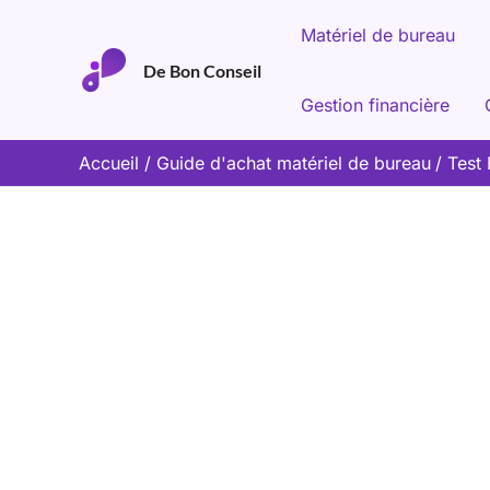
Aller
Matériel de bureau
au
De Bon Conseil
contenu
Gestion financière
Accueil
Guide d'achat matériel de bureau
Test