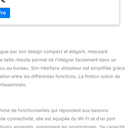
mpression jusqu’à 20 ipm Ecran LCD couleur de 4,5 cm
rès haute capacité incluses dans le pack : jusqu’à 6 000
r et jusqu’à 5 000 pages en couleur Garantie 3 ans incluse
k
gue par son design compact et élégant, mesurant
 taille réduite permet de l’intégrer facilement dans un
 ou au bureau. Son interface utilisateur est simplifiée grâce
ation entre les différentes fonctions. La finition sobre de
ofessionnels.
me de fonctionnalités qui répondent aux besoins
e connectivité, elle est équipée du Wi-Fi et d’un port
divers appareils, notamment les smartphones. Sa capacité