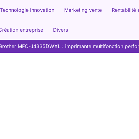
Technologie innovation
Marketing vente
Rentabilité 
Création entreprise
Divers
 Brother MFC-J4335DWXL : imprimante multifonction perfo