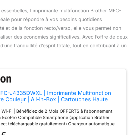
t essentielles, l’imprimante multifonction Brother MFC-
ale pour répondre à vos besoins quotidiens
é et de la fonction recto/verso, elle vous permet non
liser des économies significatives. Avec l’offre de deux
’une tranquillité d’esprit totale, tout en contribuant à un
FC-J4335DWXL | Imprimante Multifonction
re Couleur | All-in-Box | Cartouches Haute
incluses | Recto/Verso | Bénéficiez de 2 Mois
é Wi-Fi | Bénéficiez de 2 Mois OFFERTS à l'abonnement
u Forfait EcoPro
n EcoPro Compatible Smartphone (application Brother
ect téléchargeable gratuitement) Chargeur automatique
s de 20 feuilles Impression en recto-verso automatique
 €