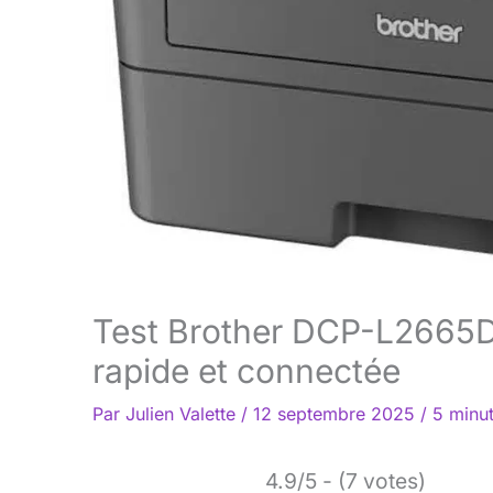
Test Brother DCP-L2665DW
rapide et connectée
Par
Julien Valette
/
12 septembre 2025
/
5 minut
4.9/5 - (7 votes)