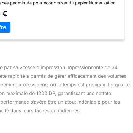
faces par minute pour économiser du papier Numérisation
risez jusqu'à 22,5 faces par minute pour un traitement
 €
 documents Panneau de contrôle tactile: Écran couleur
,8 cm pour une navigation intuitive Connectivité multiple:
Fi 5GHz et USB pour une flexibilité de connexion maximale
formante: 256 Mo de mémoire pour gérer efficacement
d'impression Chargeur automatique de documents:
50 feuilles pour traiter vos documents en série Bac
ier généreux: Capacité de 250 feuilles pour réduire les
s fréquents Toner inclus: Livré avec un toner de 1 200
commencer immédiatement Toner haute capacité
 par sa vitesse d’impression impressionnante de 34
Option de toner de 3 000 pages pour une utilisation
tte rapidité a permis de gérer efficacement des volumes
nement professionnel où le temps est précieux. La qualité
tion maximale de 1200 DP, garantissant une netteté
 performance s’avère être un atout indéniable pour les
icacité dans leurs tâches quotidiennes.