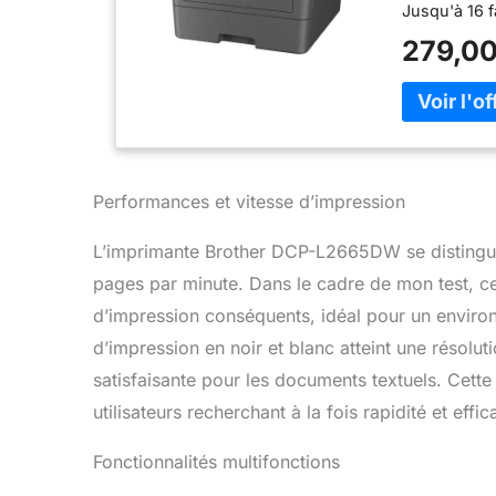
Jusqu'à 16 
rapide: Numé
279,00
efficace des
tactile de 6
Ethernet, Wi
Mémoire per
vos tâches 
Capacité de 
d'entrée pap
Performances et vitesse d’impression
rechargement
pages pour 
L’imprimante Brother DCP-L2665DW se distingue
disponible: 
pages par minute. Dans le cadre de mon test, ce
prolongée
d’impression conséquents, idéal pour un environ
d’impression en noir et blanc atteint une résolu
satisfaisante pour les documents textuels. Cette
utilisateurs recherchant à la fois rapidité et eff
Fonctionnalités multifonctions