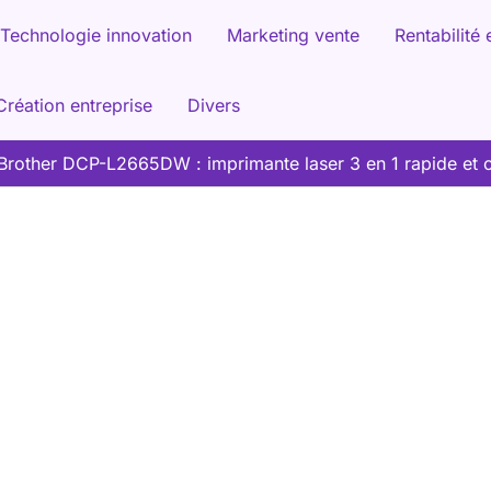
Technologie innovation
Marketing vente
Rentabilité 
Création entreprise
Divers
 Brother DCP-L2665DW : imprimante laser 3 en 1 rapide et 