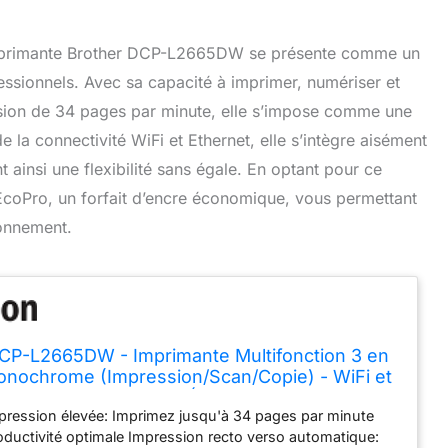
’imprimante Brother DCP-L2665DW se présente comme un
essionnels. Avec sa capacité à imprimer, numériser et
ssion de 34 pages par minute, elle s’impose comme une
 la connectivité WiFi et Ethernet, elle s’intègre aisément
 ainsi une flexibilité sans égale. En optant pour ce
EcoPro, un forfait d’encre économique, vous permettant
ronnement.
CP-L2665DW - Imprimante Multifonction 3 en
onochrome (Impression/Scan/Copie) - WiFi et
 Vitesse de 34 ppm - Éligible au Forfait
pression élevée: Imprimez jusqu'à 34 pages par minute
EcoPro
ductivité optimale Impression recto verso automatique: