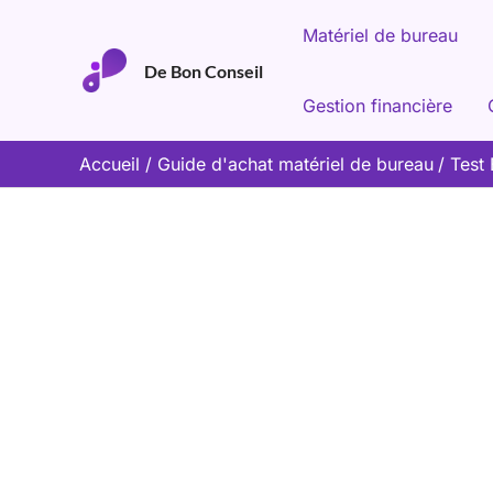
Aller
Matériel de bureau
au
De Bon Conseil
contenu
Gestion financière
Accueil
Guide d'achat matériel de bureau
Test