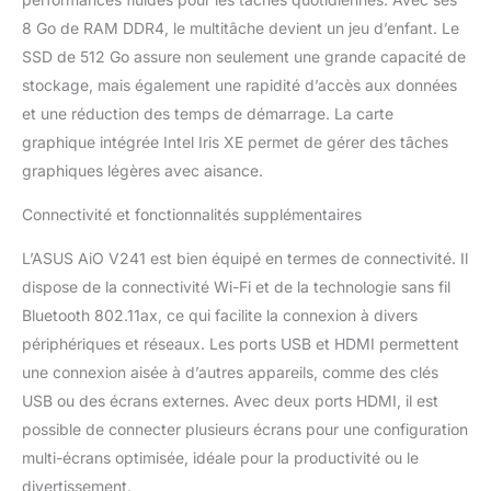
informatiques quotidiens
8 Go de RAM DDR4, le multitâche devient un jeu d’enfant. Le
sans effort et avec un
SSD de 512 Go assure non seulement une grande capacité de
multitâche encore plus
stockage, mais également une rapidité d’accès aux données
fluide, que vous
souhaitiez surfer sur le
et une réduction des temps de démarrage. La carte
Web, regarder des vidéos
graphique intégrée Intel Iris XE permet de gérer des tâches
ou simplement lire des e-
graphiques légères avec aisance.
mails
Connectivité et fonctionnalités supplémentaires
L’ASUS AiO V241 est bien équipé en termes de connectivité. Il
dispose de la connectivité Wi-Fi et de la technologie sans fil
Bluetooth 802.11ax, ce qui facilite la connexion à divers
périphériques et réseaux. Les ports USB et HDMI permettent
une connexion aisée à d’autres appareils, comme des clés
USB ou des écrans externes. Avec deux ports HDMI, il est
possible de connecter plusieurs écrans pour une configuration
multi-écrans optimisée, idéale pour la productivité ou le
divertissement.