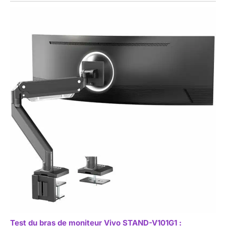
Test du bras de moniteur Vivo STAND-V101G1 :