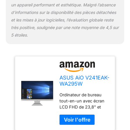
un appareil performant et esthétique. Malgré l’absence
d’informations sur la disponibilité des pièces détachées
et les mises à jour logicielles, l’évaluation globale reste
très positive, soulignée par une note moyenne de 4,5 sur
5 étoiles.
ASUS AiO V241EAK-
WA295W
Ordinateur de
Ordinateur de bureau
Bureau Tout-en-Un
tout-en-un avec écran
avec écran LCD
LCD FHD de 23,8" et
23,8" FHD Anti-
rapport écran-corps de
Glare, Intel Core 11e
88 % avec cadres de
génération i5-
seulement 2 mm pour
1135G7, RAM 8 Go