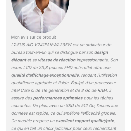
expérience de
divertissement
Excellentes
performances avec
processeur Intel Core i5-
1135G7 et SSD PCIE de
Mon avis sur ce produit
512 Go Support intégré
simple et élégant, sculpté
L’ASUS AiO V241EAK-WA295W est un ordinateur de
d'une seule pièce
bureau tout-en-un qui se distingue par son
design
d'aluminium et conçu
élégant
et sa
vitesse de réaction
impressionnante. Son
pour profiter d'une
écran LCD de 23,8 pouces FHD anti-reflet offre une
stabilité totale Idéal pour
les besoins
qualité d’affichage exceptionnelle
, rendant l’utilisation
informatiques quotidiens
quotidienne agréable et fluide. Équipé d’un processeur
sans effort et avec un
Intel Core i5 de 11e génération et de 8 Go de RAM, il
multitâche encore plus
assure des
performances optimales
pour les tâches
fluide, que vous
souhaitiez surfer sur le
courantes. De plus, avec un SSD de 512 Go, l’accès aux
Web, regarder des vidéos
données est rapide, ce qui améliore l’efficacité globale.
ou simplement lire des e-
Ce modèle propose un
excellent rapport qualité/prix
,
mails
ce qui en fait un choix judicieux pour ceux recherchant