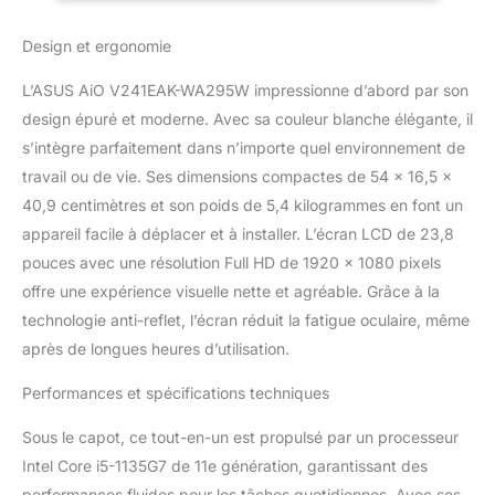
une vision immersive
DDR4, 512 Go SSD
Équipement de webcam
PCIE, Intel Iris XE,
Design et ergonomie
HD 720p, souris et
Windows 11 Home
clavier sans fil, section
Blanc
L’ASUS AiO V241EAK-WA295W impressionne d’abord par son
audio avancée ASUS
SonicMaster avec
design épuré et moderne. Avec sa couleur blanche élégante, il
système de haut-
s’intègre parfaitement dans n’importe quel environnement de
parleurs bass-reflex pour
travail ou de vie. Ses dimensions compactes de 54 x 16,5 x
une excellente
40,9 centimètres et son poids de 5,4 kilogrammes en font un
expérience de
divertissement
appareil facile à déplacer et à installer. L’écran LCD de 23,8
Excellentes
pouces avec une résolution Full HD de 1920 x 1080 pixels
performances avec
offre une expérience visuelle nette et agréable. Grâce à la
processeur Intel Core i5-
technologie anti-reflet, l’écran réduit la fatigue oculaire, même
1135G7 et SSD PCIE de
après de longues heures d’utilisation.
512 Go Support intégré
simple et élégant, sculpté
Performances et spécifications techniques
d'une seule pièce
d'aluminium et conçu
Sous le capot, ce tout-en-un est propulsé par un processeur
pour profiter d'une
stabilité totale Idéal pour
Intel Core i5-1135G7 de 11e génération, garantissant des
les besoins
performances fluides pour les tâches quotidiennes. Avec ses