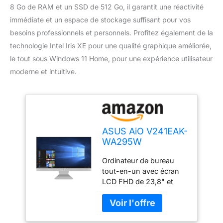
8 Go de RAM et un SSD de 512 Go, il garantit une réactivité
immédiate et un espace de stockage suffisant pour vos
besoins professionnels et personnels. Profitez également de la
technologie Intel Iris XE pour une qualité graphique améliorée,
le tout sous Windows 11 Home, pour une expérience utilisateur
moderne et intuitive.
ASUS AiO V241EAK-
WA295W
Ordinateur de
Ordinateur de bureau
Bureau Tout-en-Un
tout-en-un avec écran
avec écran LCD
LCD FHD de 23,8" et
23,8" FHD Anti-
rapport écran-corps de
Glare, Intel Core 11e
88 % avec cadres de
génération i5-
seulement 2 mm pour
1135G7, RAM 8 Go