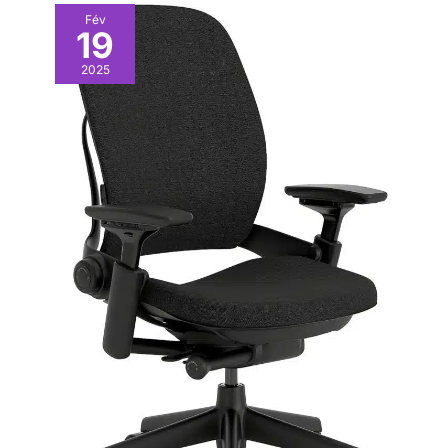
HDMI*1, ports USB 3.0*4,
traitement de documents. Il
stable à long terme.
Fév
ports USB 2.0*2, port USB 3.0
répond aux besoins du travail
19
Type C*1, port LAN RJ-45*1 et
quotidien des professionnels,
prises audio*2.
de l’apprentissage en ligne des
étudiants et du tri des
2025
documents familiaux, alliant
praticité, performance et
simplicité d’utilisation.