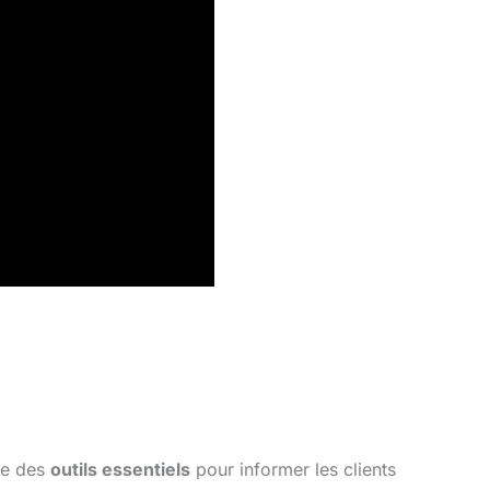
me des
outils essentiels
pour informer les clients