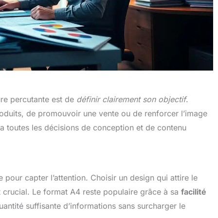
ure percutante est de
définir clairement son objectif
.
roduits, de promouvoir une vente ou de renforcer l’image
a toutes les décisions de conception et de contenu
 pour capter l’attention. Choisir un design qui attire le
est crucial. Le format A4 reste populaire grâce à sa
facilité
uantité suffisante d’informations sans surcharger le