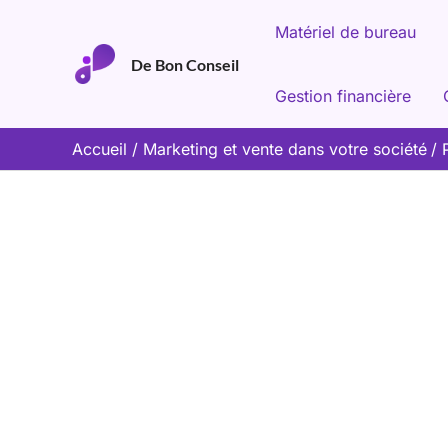
Aller
Matériel de bureau
au
De Bon Conseil
contenu
Gestion financière
Accueil
Marketing et vente dans votre société