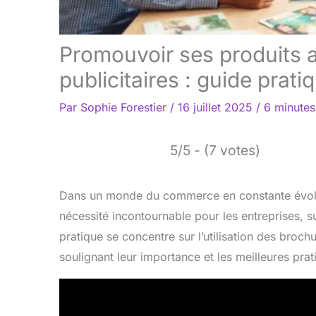
Promouvoir ses produits 
publicitaires : guide prati
Par
Sophie Forestier
/
16 juillet 2025
/
6 minutes
5/5 - (7 votes)
Dans un monde du commerce en constante évolut
nécessité incontournable pour les entreprises, 
pratique se concentre sur l’utilisation des broc
soulignant leur importance et les meilleures prat