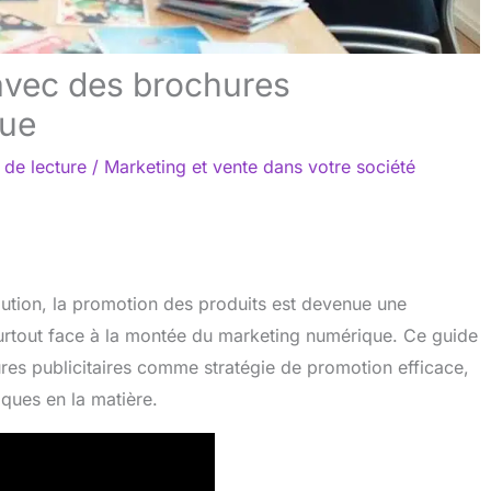
avec des brochures
que
 de lecture
/
Marketing et vente dans votre société
ion, la promotion des produits est devenue une
surtout face à la montée du marketing numérique. Ce guide
hures publicitaires comme stratégie de promotion efficace,
iques en la matière.