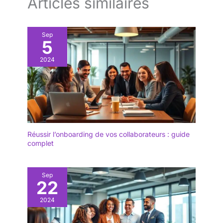
Articles similaires
Sep
5
2024
Réussir l’onboarding de vos collaborateurs : guide
complet
Sep
22
2024