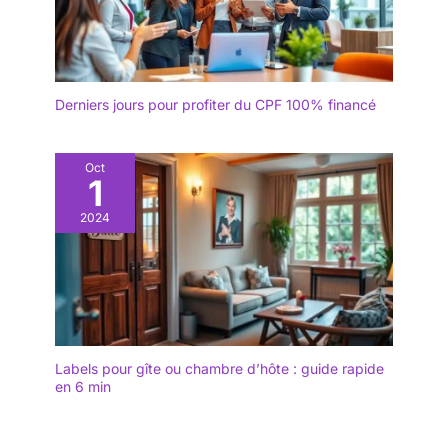
Derniers jours pour profiter du CPF 100% financé
Oct
1
2024
Labels pour gîte ou chambre d’hôte : guide rapide
en 6 min