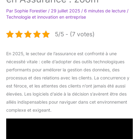
Par
Sophie Forestier
/
29 juillet 2025
/
6 minutes de lecture
/
Technologie et innovation en entreprise
5/5 - (7 votes)
En 2025, le secteur de l’assurance est confronté à une
nécessité vitale : celle d’adopter des outils technologiques
performants pour améliorer la gestion des données, des
processus et des relations avec les clients. La concurrence y
est féroce, et les attentes des clients n’ont jamais été aussi
élevées. Les logiciels d’aide à la décision s’avèrent être des
alliés indispensables pour naviguer dans cet environnement
complexe et exigeant.