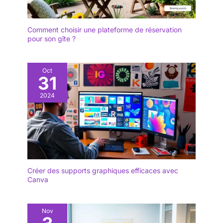
Comment choisir une plateforme de réservation
pour son gîte ?
Oct
31
2024
Créer des supports graphiques efficaces avec
Canva
Nov